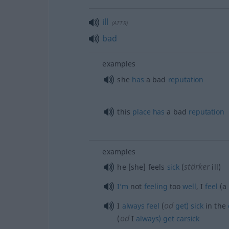
ill
(
ATTR
)
bad
examples
she
has
a bad
reputation
this
place
has
a bad
reputation
examples
stärker
he [she] feels
sick
(
ill)
I’m
not
feeling
too
well
, I
feel
(a 
od
I
always
feel
(
get)
sick
in the
od
(
I
always)
get
carsick