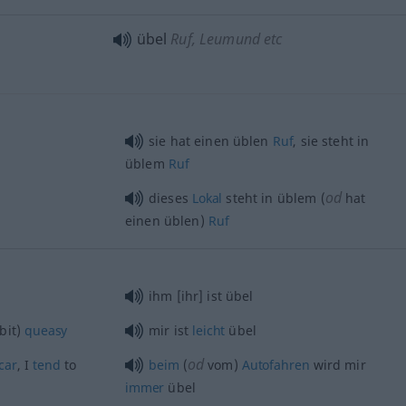
übel
Ruf, Leumund etc
sie hat einen üblen
Ruf
, sie steht in
üblem
Ruf
od
dieses
Lokal
steht in üblem (
hat
einen üblen)
Ruf
ihm [ihr] ist übel
bit)
queasy
mir ist
leicht
übel
od
car
, I
tend
to
beim
(
vom)
Autofahren
wird mir
immer
übel