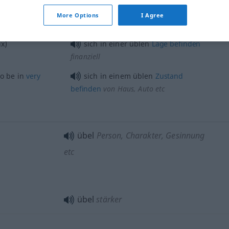
More Options
I Agree
od
on
(
mess)
sich in einer üblen
Lage
befinden
ix)
sich in einer üblen
Lage
befinden
finanziell
to be in
very
sich in einem üblen
Zustand
befinden
von Haus, Auto etc
übel
Person, Charakter, Gesinnung
etc
übel
stärker