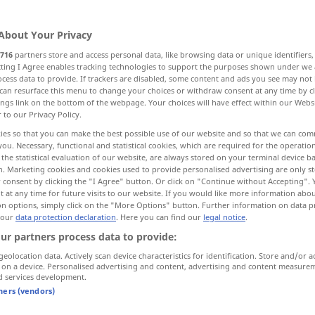
About Your Privacy
716
partners store and access personal data, like browsing data or unique identifiers
ecting I Agree enables tracking technologies to support the purposes shown under we
cess data to provide. If trackers are disabled, some content and ads you see may not 
icked
nasty, mean, evil, wicked, vile, dirty
can resurface this menu to change your choices or withdraw consent at any time by cl
ings link on the bottom of the webpage. Your choices will have effect within our Webs
r to our Privacy Policy.
ting
foul, bad, filthy
bad
ies so that you can make the best possible use of our website and so that we can co
you. Necessary, functional and statistical cookies, which are required for the operatio
the statistical evaluation of our website, are always stored on your terminal device 
 nasty, filthy, foul, rotten
dirty, filthy
n. Marketing cookies and cookies used to provide personalised advertising are only st
 consent by clicking the "I Agree" button. Or click on "Continue without Accepting".
 at any time for future visits to our website. If you would like more information abo
on options, simply click on the "More Options" button. Further information on data p
 our
data protection declaration
. Here you can find our
legal notice
.
ur partners process data to provide:
geolocation data. Actively scan device characteristics for identification. Store and/or a
 on a device. Personalised advertising and content, advertising and content measure
übel
Zustand, Folgen,
d services development.
Angewohnheit, Krankheit, Wunde etc
tners (vendors)