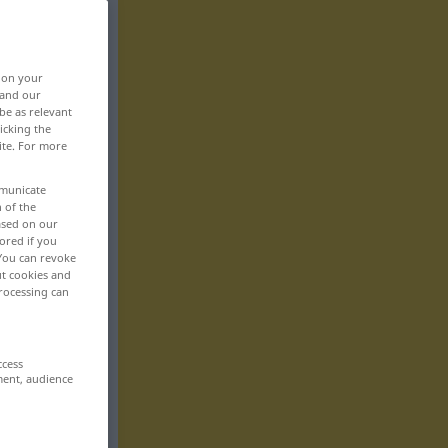
, on your
 and our
be as relevant
icking the
ite. For more
mmunicate
n of the
based on our
ored if you
 You can revoke
ut cookies and
rocessing can
ccess
ment, audience