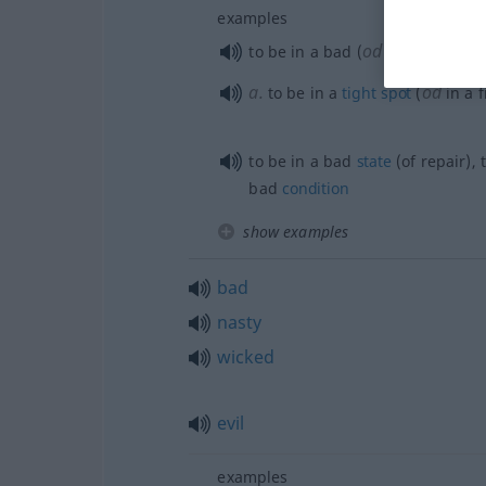
examples
od
to be in a bad (
nasty)
situati
a.
od
to be in a
tight
spot
(
in a f
to be in a bad
state
(of repair), 
bad
condition
show examples
bad
nasty
wicked
evil
examples