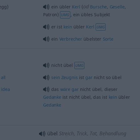
od
egg)
ein übler
Kerl
(
Bursche
,
Geselle
,
Patron)
, ein übles Subjekt
UMG
er ist
kein
übler
Kerl
UMG
ein
Verbrecher
übelster
Sorte
nicht übel
UMG
t
all
sein
Zeugnis
ist
gar
nicht so übel
idea
das
wäre
gar
nicht übel, dieser
Gedanke
ist nicht übel, das ist
kein
übler
Gedanke
übel
Streich, Trick, Tat, Behandlung