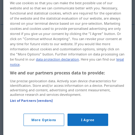
We use cookies so that you can make the best possible use of our
website and so that we can communicate better with you. Necessary,
waagerechte Reihe
functional and statistical cookies, which are required for the operation
of the website and the statistical evaluation of our website, are always
stored on your terminal device based on our pre-selection. Marketing
cookies and cookies used to provide personalised advertising are only
stored if you give us your consent by clicking the "I Agree" button. Or
click on "Continue without Accepting". You can revoke your consent at
Rang
m
rank
class
any time for future visits to our website. If you would like more
information about cookies and customisation options, simply click on
the "More Options" button. Further information on data processing can
Schicht
f
rank
class
be found in our
data protection declaration
. Here you can find our
legal
notice
.
Klasse
f
rank
class
We and our partners process data to provide:
Use precise geolocation data. Actively scan device characteristics for
identification. Store and/or access information on a device. Personalised
advertising and content, advertising and content measurement,
audience research and services development.
Rang
m
rank
List of Partners (vendors)
MIL
Dienstgrad
m
rank
MIL
More Options
I Agree