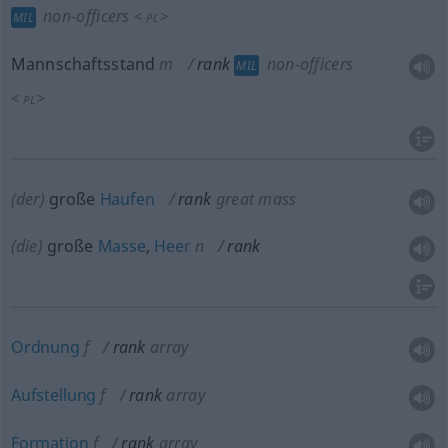
non-officers
<
>
MIL
PL
Mannschaftsstand
m
rank
non-officers
MIL
<
>
PL
(der)
große
Haufen
rank
great mass
(die)
große
Masse
,
Heer
n
rank
Ordnung
f
rank
array
Aufstellung
f
rank
array
Formation
f
rank
array