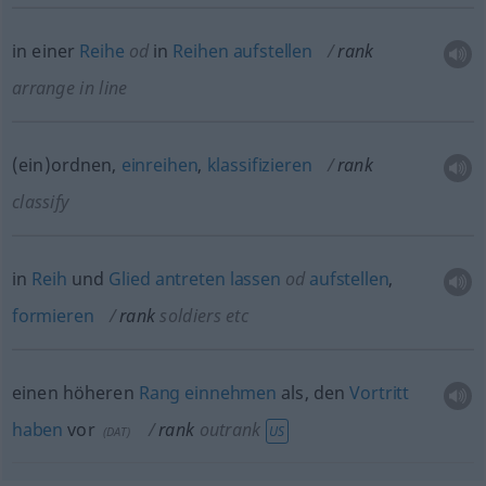
in einer
Reihe
od
in
Reihen
aufstellen
rank
arrange in line
(ein)ordnen,
einreihen
,
klassifizieren
rank
classify
in
Reih
und
Glied
antreten
lassen
od
aufstellen
,
formieren
rank
soldiers
etc
einen höheren
Rang
einnehmen
als, den
Vortritt
haben
vor
rank
outrank
US
(
DAT
)