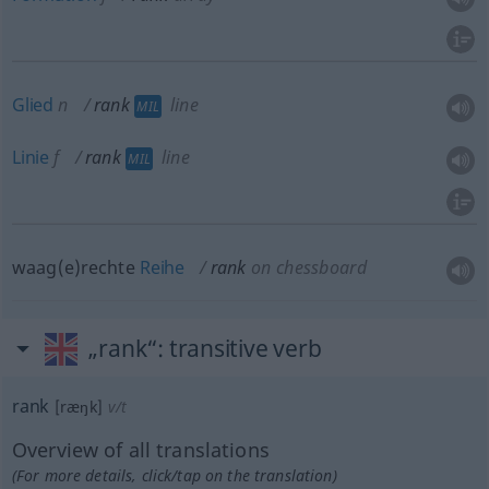
Glied
n
rank
line
MIL
Linie
f
rank
line
MIL
waag(e)rechte
Reihe
rank
on chessboard
„rank“
: transitive verb
rank
[ræŋk]
v/t
Overview of all translations
(For more details, click/tap on the translation)