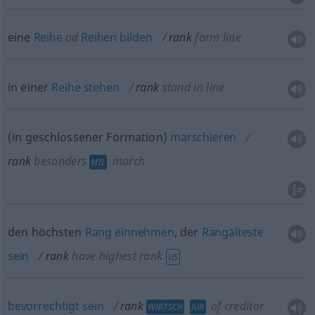
eine
Reihe
od
Reihen
bilden
rank
form line
in einer
Reihe
stehen
rank
stand in line
(in geschlossener Formation)
marschieren
rank
besonders
march
MIL
den höchsten
Rang
einnehmen
, der
Rangälteste
sein
rank
have highest rank
US
bevorrechtigt
sein
rank
of creditor
WIRTSCH
JUR