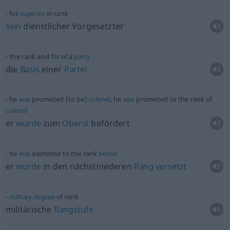
his
superior
in rank
sein
dienstlicher Vorgesetzter
the rank and
file
of a
party
die
Basis
einer
Partei
he
was
promoted (to be)
colonel
, he
was
promoted to the rank of
colonel
er
wurde
zum
Oberst
befördert
he
was
demoted to the rank
below
er
wurde
in den nächstniederen
Rang
versetzt
military
degree
of rank
militärische
Rangstufe