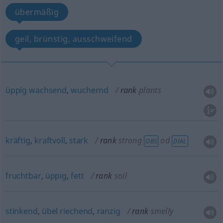
übermäßig
geil, brünstig, ausschweifend
üppig
wachsend
,
wuchernd
rank
plants
kräftig
,
kraftvoll
,
stark
rank
strong
od
OBS
DIAL
fruchtbar
,
üppig
,
fett
rank
soil
stinkend
,
übel
riechend
,
ranzig
rank
smelly