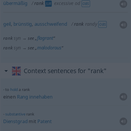
übermäßig
rank
excessive
od
JUR
OBS
geil
,
brünstig
,
ausschweifend
rank
randy
OBS
syn
flagrant
rank
→ see „
“
syn
malodorous
rank
→ see „
“
Context sentences for "rank"
to
hold
a rank
einen
Rang
innehaben
substantive
rank
Dienstgrad
mit
Patent