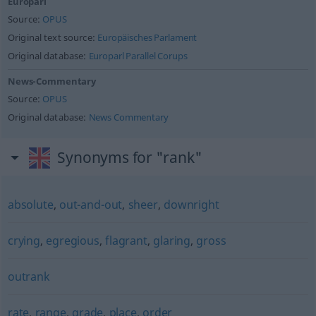
Europarl
Source:
OPUS
Original text source:
Europäisches Parlament
Original database:
Europarl Parallel Corups
News-Commentary
Source:
OPUS
Original database:
News Commentary
Synonyms for "rank"
absolute
,
out-and-out
,
sheer
,
downright
crying
,
egregious
,
flagrant
,
glaring
,
gross
outrank
rate
,
range
,
grade
,
place
,
order