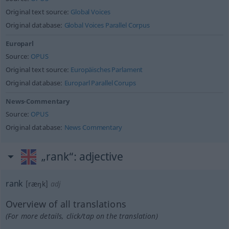
Original text source:
Global Voices
Original database:
Global Voices Parallel Corpus
Europarl
Source:
OPUS
Original text source:
Europäisches Parlament
Original database:
Europarl Parallel Corups
News-Commentary
Source:
OPUS
Original database:
News Commentary
„rank“
: adjective
rank
[ræŋk]
adj
Overview of all translations
(For more details, click/tap on the translation)