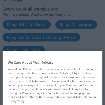
Overview of all translations
(For more details, click/tap on the translation)
Rang, Schicht, Klasse
Rang, Dienstgrad
Rang, Stand, soziale Stellung, Würde
Reihe, Linie, Kette
große Haufen, große Masse, Heer
We Care About Your Privacy
We and our
716
partners store and access personal data, like browsing
data or unique identifiers, on your device. Selecting I Agree enables
Ordnung, Aufstellung, Formation
tracking technologies to support the purposes shown under we and our
partners process data to provide. If trackers are disabled, some content
and ads you see may not be as relevant to you. You can resurface this
Glied, Linie
menu to change your choices or withdraw consent at any time by
clicking the Privacy Settings link on the bottom of the webpage. Your
choices will have effect within our Website. For more details, refer to our
Mannschaftsstand, Mannschaften
Privacy Policy.