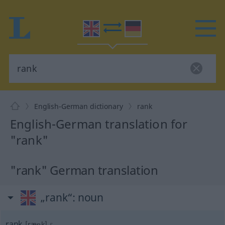
English-German dictionary
rank
English-German translation for
"rank"
"rank" German translation
„rank“
: noun
rank
[ræŋk]
s