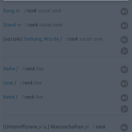
Rang
m
rank
social rank
Stand
m
rank
social rank
(soziale)
Stellung
,
Würde
f
rank
social rank
Reihe
f
rank
line
Linie
f
rank
line
Kette
f
rank
line
(Unteroffiziere
pl
u.
) Mannschaften
pl
rank