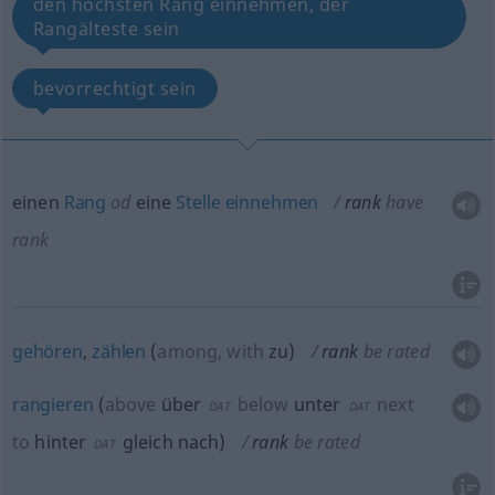
den höchsten Rang einnehmen, der
Rangälteste sein
bevorrechtigt sein
einen
Rang
od
eine
Stelle
einnehmen
rank
have
rank
gehören
,
zählen
(
among, with
zu
)
rank
be rated
rangieren
(
above
über
below
unter
next
DAT
DAT
to
hinter
gleich nach
)
rank
be rated
DAT