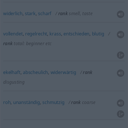
widerlich
,
stark
,
scharf
rank
smell, taste
vollendet
,
regelrecht
,
krass
,
entschieden
,
blutig
rank
total: beginner
etc
ekelhaft
,
abscheulich
,
widerwärtig
rank
disgusting
roh
,
unanständig
,
schmutzig
rank
coarse