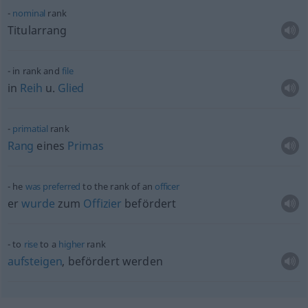
nominal
rank
Titularrang
in rank and
file
in
Reih
u.
Glied
primatial
rank
Rang
eines
Primas
he
was
preferred
to the rank of an
officer
er
wurde
zum
Offizier
befördert
to
rise
to a
higher
rank
aufsteigen
, befördert werden