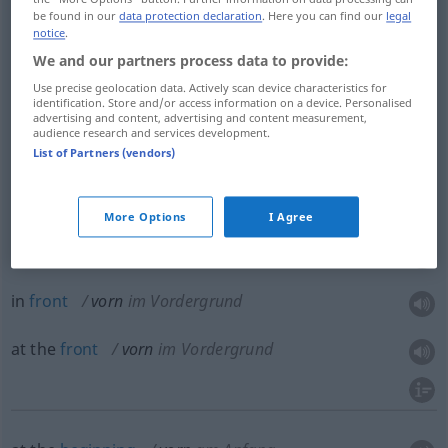
be found in our
data protection declaration
. Here you can find our
legal
notice
.
We and our partners process data to provide:
Use precise geolocation data. Actively scan device characteristics for
in
front
vorn
vom Sprechenden aus gesehen
identification. Store and/or access information on a device. Personalised
advertising and content, advertising and content measurement,
audience research and services development.
ahead
vorn
vom Sprechenden aus gesehen
List of Partners (vendors)
More Options
I Agree
in the
foreground
vorn
im Vordergrund
in
front
vorn
im Vordergrund
at the
front
vorn
im Vordergrund