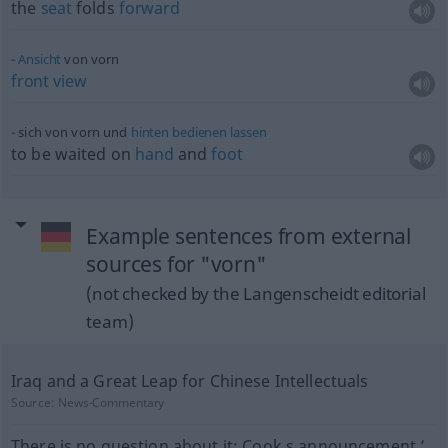
the
seat
folds
forward
Ansicht
von vorn
front
view
sich von vorn und
hinten
bedienen
lassen
to be waited on
hand
and
foot
Example sentences from external
sources for "vorn"
(not checked by the Langenscheidt editorial
team)
Iraq and a Great Leap for Chinese Intellectuals
Source:
News-Commentary
There is no question about it: Cook s announcement ’