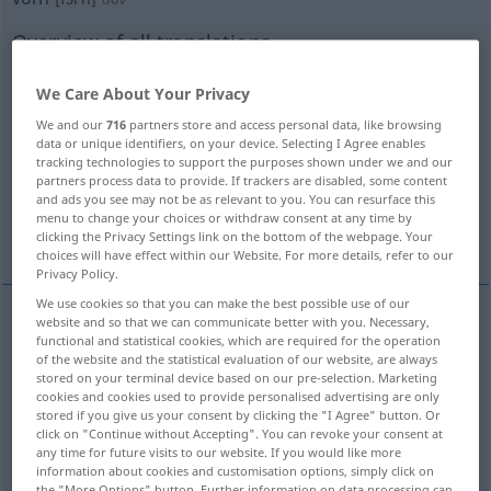
Overview of all translations
(For more details, click/tap on the translation)
We Care About Your Privacy
at the front, in front
in front, ahead
We and our
716
partners store and access personal data, like browsing
data or unique identifiers, on your device. Selecting I Agree enables
tracking technologies to support the purposes shown under we and our
in the foreground, in front, at the front
partners process data to provide. If trackers are disabled, some content
and ads you see may not be as relevant to you. You can resurface this
menu to change your choices or withdraw consent at any time by
at the beginning
More examples...
clicking the Privacy Settings link on the bottom of the webpage. Your
choices will have effect within our Website. For more details, refer to our
Privacy Policy.
We use cookies so that you can make the best possible use of our
website and so that we can communicate better with you. Necessary,
functional and statistical cookies, which are required for the operation
at the
front
vorn
an der Vorderseite, an der
of the website and the statistical evaluation of our website, are always
stored on your terminal device based on our pre-selection. Marketing
Spitze
cookies and cookies used to provide personalised advertising are only
stored if you give us your consent by clicking the "I Agree" button. Or
in
front
vorn
an der Vorderseite, an der Spitze
click on "Continue without Accepting". You can revoke your consent at
any time for future visits to our website. If you would like more
information about cookies and customisation options, simply click on
hinten
vorn → see „
“
the "More Options" button. Further information on data processing can