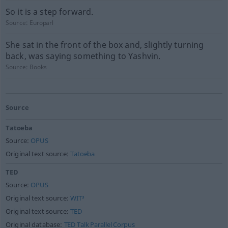
So it is a step forward.
Source:
Europarl
She sat in the front of the box and, slightly turning
back, was saying something to Yashvin.
Source:
Books
Source
Tatoeba
Source:
OPUS
Original text source:
Tatoeba
TED
Source:
OPUS
Original text source:
WIT³
Original text source:
TED
Original database:
TED Talk Parallel Corpus