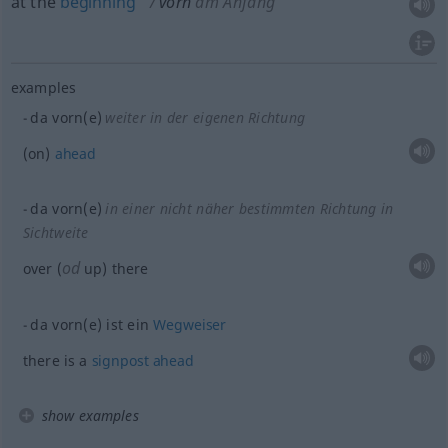
at the
beginning
vorn
am Anfang
examples
da vorn(e)
weiter in der eigenen Richtung
(on)
ahead
da vorn(e)
in einer nicht näher bestimmten Richtung in
Sichtweite
od
over (
up) there
da vorn(e) ist ein
Wegweiser
there is a
signpost
ahead
show examples