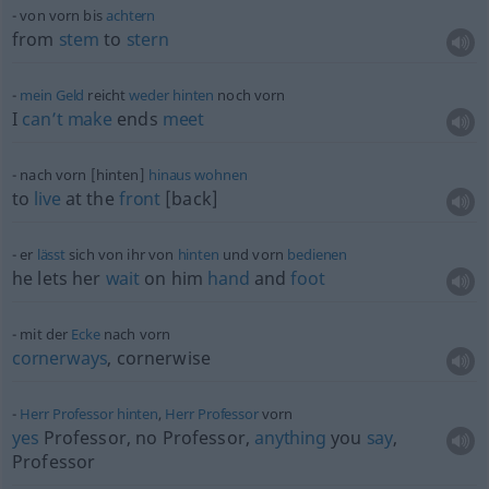
von vorn bis
achtern
from
stem
to
stern
mein
Geld
reicht
weder
hinten
noch vorn
I
can’t
make
ends
meet
nach vorn [hinten]
hinaus
wohnen
to
live
at the
front
[back]
er
lässt
sich von ihr von
hinten
und vorn
bedienen
he lets her
wait
on him
hand
and
foot
mit der
Ecke
nach vorn
cornerways
, cornerwise
Herr
Professor
hinten
,
Herr
Professor
vorn
yes
Professor, no Professor,
anything
you
say
,
Professor