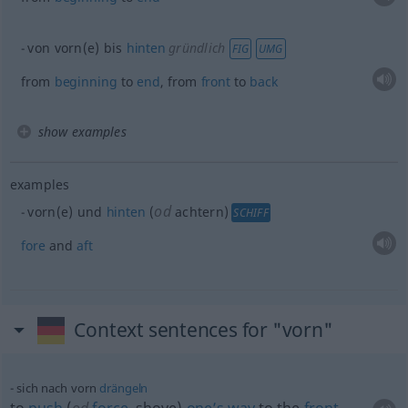
von vorn(e) bis
hinten
gründlich
FIG
UMG
from
beginning
to
end
, from
front
to
back
show examples
examples
od
vorn(e) und
hinten
(
achtern)
SCHIFF
fore
and
aft
Context sentences for "vorn"
sich nach vorn
drängeln