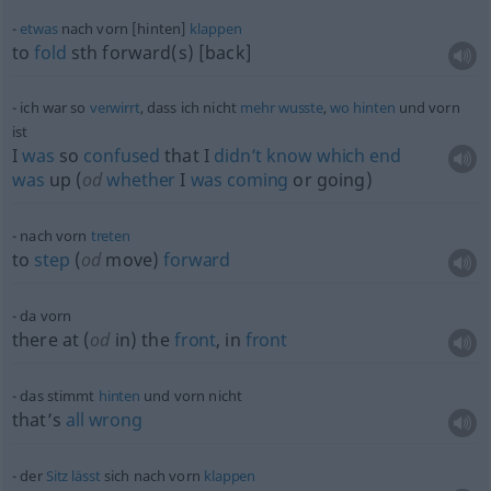
etwas
nach vorn [hinten]
klappen
to
fold
sth
forward(s) [back]
ich war so
verwirrt
, dass ich nicht
mehr
wusste
,
wo
hinten
und vorn
ist
I
was
so
confused
that I
didn’t
know
which
end
was
up (
od
whether
I
was
coming
or going)
nach vorn
treten
to
step
(
od
move)
forward
da vorn
there at (
od
in) the
front
, in
front
das stimmt
hinten
und vorn nicht
that’s
all
wrong
der
Sitz
lässt
sich nach vorn
klappen