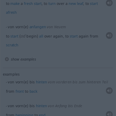
to
make
a
fresh
start
, to
turn
over a
new
leaf
, to
start
afresh
von vorn(e)
anfangen
von Neuem
od
to
start
(
begin)
all
over again, to
start
again from
scratch
show examples
examples
von vorn(e) bis
hinten
vom vorderen bis zum hinteren Teil
from
front
to
back
von vorn(e) bis
hinten
von Anfang bis Ende
from
beginning
to
end