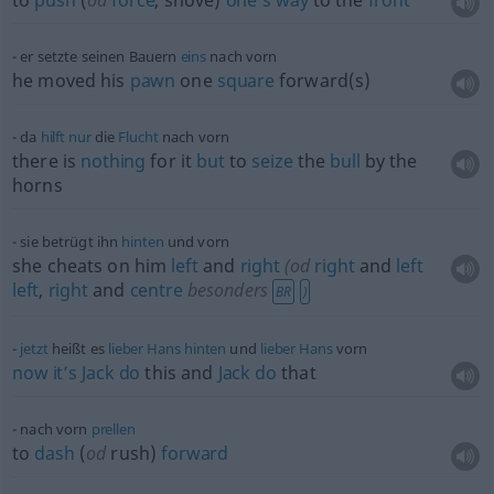
to
push
(
od
force
, shove)
one’s
way
to the
front
er setzte seinen Bauern
eins
nach vorn
he moved his
pawn
one
square
forward(s)
da
hilft
nur
die
Flucht
nach vorn
there is
nothing
for it
but
to
seize
the
bull
by the
horns
sie betrügt ihn
hinten
und vorn
she cheats on him
left
and
right
(
od
right
and
left
left
,
right
and
centre
besonders
BR
)
jetzt
heißt es
lieber
Hans
hinten
und
lieber
Hans
vorn
now
it’s
Jack
do
this and
Jack
do
that
nach vorn
prellen
to
dash
(
od
rush)
forward