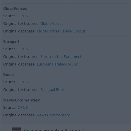
GlobalVoices
Source:
OPUS
Original text source:
Global Voices
Original database:
Global Voices Parallel Corpus
Europarl
Source:
OPUS
Original text source:
Europäisches Parlament
Original database:
Europarl Parallel Corups
Books
Source:
OPUS
Original text source:
Bilingual Books
News-Commentary
Source:
OPUS
Original database:
News Commentary