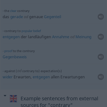
the
clear
contrary
das
gerade
od
genaue
Gegenteil
contrary to
popular
belief
entgegen
der landläufigen
Annahme
od
Meinung
proof
to the contrary
Gegenbeweis
od
against (
contrary to) expectation(s)
wider
Erwarten,
entgegen
allen Erwartungen
Example sentences from external
sources for "contrary"