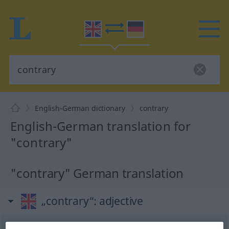
English-German dictionary
contrary
English-German translation for
"contrary"
"contrary" German translation
„contrary“
: adjective
contrary
[ˈk(ɒ)ntrəri]
[-treri]
adj
BR
US