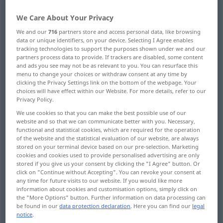
We Care About Your Privacy
Overview of all translations
(For more details, click/tap on the translation)
We and our
716
partners store and access personal data, like browsing
data or unique identifiers, on your device. Selecting I Agree enables
tracking technologies to support the purposes shown under we and our
konträr, entgegengesetzt, widersprechend
partners process data to provide. If trackers are disabled, some content
and ads you see may not be as relevant to you. You can resurface this
menu to change your choices or withdraw consent at any time by
einander entgegengesetzt, gegensätzlich
clicking the Privacy Settings link on the bottom of the webpage. Your
choices will have effect within our Website. For more details, refer to our
Privacy Policy.
anderer, e, es
We use cookies so that you can make the best possible use of our
website and so that we can communicate better with you. Necessary,
functional and statistical cookies, which are required for the operation
konträr, widrig, ungünstig
of the website and the statistical evaluation of our website, are always
stored on your terminal device based on our pre-selection. Marketing
cookies and cookies used to provide personalised advertising are only
widerspenstig, -borstig, widersetzlich,
stored if you give us your consent by clicking the "I Agree" button. Or
eigensinnig
click on "Continue without Accepting". You can revoke your consent at
any time for future visits to our website. If you would like more
information about cookies and customisation options, simply click on
konträr
sich widerstreitend -sprechend
the "More Options" button. Further information on data processing can
be found in our
data protection declaration
. Here you can find our
legal
notice
.