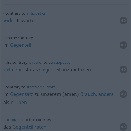
contrary to
anticipation
wider
Erwarten
on the contrary
im
Gegenteil
the contrary is
rather
to be
supposed
vielmehr
ist das
Gegenteil
anzunehmen
contrary to
stateside
custom
im
Gegensatz
zu unserem (amer.)
Brauch
,
anders
als
drüben
to
counsel
to the contrary
das
Gegenteil
raten