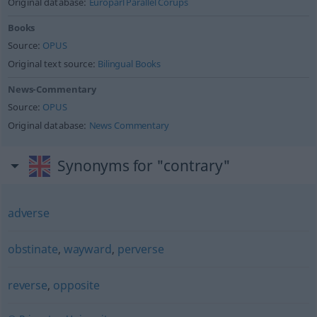
Original database:
Europarl Parallel Corups
Books
Source:
OPUS
Original text source:
Bilingual Books
News-Commentary
Source:
OPUS
Original database:
News Commentary
Synonyms for "contrary"
adverse
obstinate
,
wayward
,
perverse
reverse
,
opposite