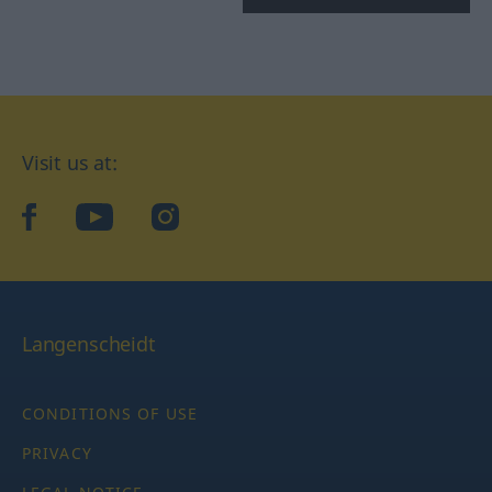
Visit us at:
facebook
YouTube
Instagram
Langenscheidt
CONDITIONS OF USE
PRIVACY