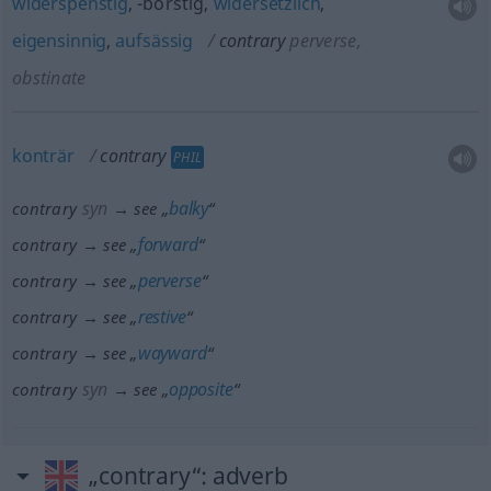
widerspenstig
, -borstig,
widersetzlich
,
eigensinnig
,
aufsässig
contrary
perverse,
obstinate
konträr
contrary
PHIL
syn
balky
contrary
→ see „
“
forward
contrary → see „
“
perverse
contrary → see „
“
restive
contrary → see „
“
wayward
contrary → see „
“
syn
opposite
contrary
→ see „
“
„contrary“
: adverb