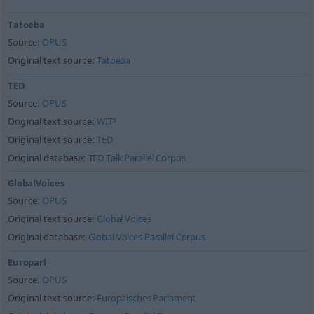
Tatoeba
Source:
OPUS
Original text source:
Tatoeba
TED
Source:
OPUS
Original text source:
WIT³
Original text source:
TED
Original database:
TED Talk Parallel Corpus
GlobalVoices
Source:
OPUS
Original text source:
Global Voices
Original database:
Global Voices Parallel Corpus
Europarl
Source:
OPUS
Original text source:
Europäisches Parlament