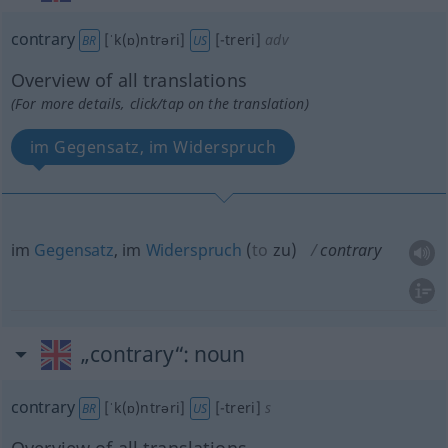
contrary
[ˈk(ɒ)ntrəri]
[-treri]
adv
BR
US
Overview of all translations
(For more details, click/tap on the translation)
im Gegensatz, im Widerspruch
im
Gegensatz
, im
Widerspruch
(
to
zu
)
contrary
„contrary“
: noun
contrary
[ˈk(ɒ)ntrəri]
[-treri]
s
BR
US