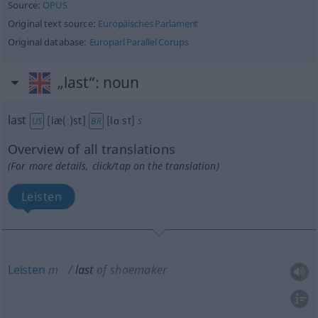
Source:
OPUS
Original text source:
Europäisches Parlament
Original database:
Europarl Parallel Corups
„last“
: noun
last
[læ(ː)st]
[lɑːst]
s
US
BR
Overview of all translations
(For more details, click/tap on the translation)
Leisten
Leisten
m
last
of shoemaker