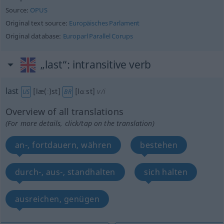
Source:
OPUS
Original text source:
Europäisches Parlament
Original database:
Europarl Parallel Corups
„last“
: intransitive verb
last
[læ(ː)st]
[lɑːst]
v/i
US
BR
Overview of all translations
(For more details, click/tap on the translation)
an-, fortdauern, währen
bestehen
durch-, aus-, standhalten
sich halten
ausreichen, genügen