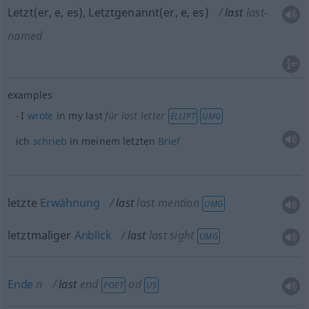
Letzt(er, e, es), Letztgenannt(er, e, es)
last
last-
named
examples
I
wrote
in my last
für last letter
ELLIPT
UMG
ich
schrieb
in meinem letzten
Brief
letzte
Erwähnung
last
last mention
UMG
letztmaliger
Anblick
last
last sight
UMG
Ende
n
last
end
od
POET
US