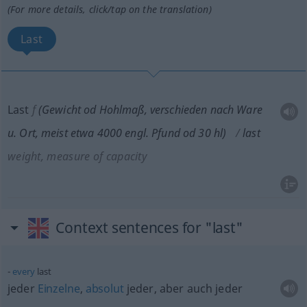
(For more details, click/tap on the translation)
Last
Last
f
(Gewicht
od
Hohlmaß, verschieden nach Ware
u.
Ort,
meist
etwa 4000 engl. Pfund
od
30 hl)
last
weight, measure of capacity
Context sentences for "last"
every
last
jeder
Einzelne
,
absolut
jeder, aber auch jeder