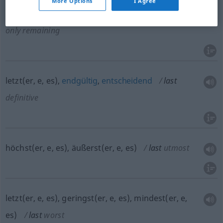
More Options
I Agree
letzt(er, e, es),
allein
noch
übrig
bleibend
last
only remaining
letzt(er, e, es),
endgültig
,
entscheidend
last
definitive
höchst(er, e, es), äußerst(er, e, es)
last
utmost
letzt(er, e, es), geringst(er, e, es), mindest(er, e,
es)
last
worst