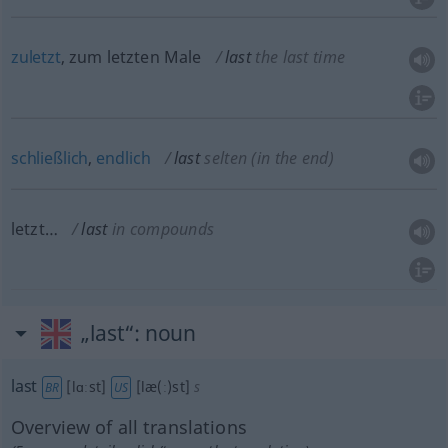
zuletzt
, zum letzten Male
last
the last time
schließlich
,
endlich
last
selten
(in the end)
letzt…
last
in compounds
„last“
: noun
last
[lɑːst]
[læ(ː)st]
s
BR
US
Overview of all translations