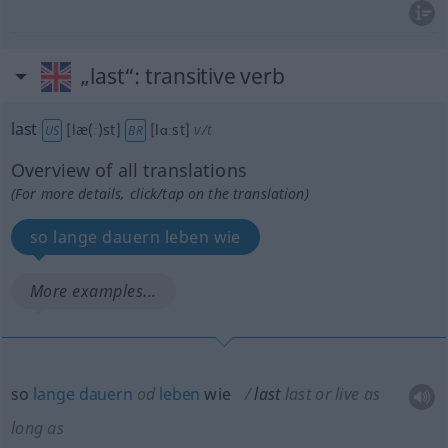
„last“
: transitive verb
last
[læ(ː)st]
[lɑːst]
v/t
US
BR
Overview of all translations
(For more details, click/tap on the translation)
so lange dauern leben wie
More examples...
so
lange
dauern
od
leben
wie
last
last or live as
long as