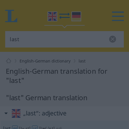
English-German dictionary
last
English-German translation for
"last"
"last" German translation
„last“
: adjective
last
[lɑːst]
[læ(ː)st]
adj
BR
US