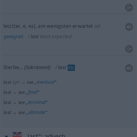
letzt(er, e, es), am wenigsten erwartet
od
geeignet
last
least expected
Sterbe…
(Sakrament)
last
REL
syn
eventual
last
→ see „
“
final
last → see „
“
terminal
last → see „
“
ultimate
last → see „
“
„last“
: adverb