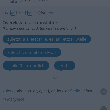
last
[lɑːst]
[læ(ː)st]
adv
BR
US
Overview of all translations
(For more details, click/tap on the translation)
zuletzt, als letzter, e, es, an letzter Stelle
zuletzt, zum letzten Male
schließlich, endlich
letzt…
zuletzt
, als letzt(er, e, es), an letzter
Stelle
last
in last place