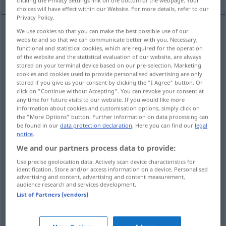
clicking the Privacy Settings link on the bottom of the webpage. Your
choices will have effect within our Website. For more details, refer to our
Privacy Policy.
We use cookies so that you can make the best possible use of our
website and so that we can communicate better with you. Necessary,
letzt(er, e, es)
last
functional and statistical cookies, which are required for the operation
of the website and the statistical evaluation of our website, are always
stored on your terminal device based on our pre-selection. Marketing
leg
last → see „
“
cookies and cookies used to provide personalised advertising are only
stored if you give us your consent by clicking the "I Agree" button. Or
click on "Continue without Accepting". You can revoke your consent at
any time for future visits to our website. If you would like more
information about cookies and customisation options, simply click on
the "More Options" button. Further information on data processing can
letzt(er, e, es), vorig(er, e, es)
last
week, month
be found in our
data protection declaration
. Here you can find our
legal
notice
.
etc
We and our partners process data to provide:
Use precise geolocation data. Actively scan device characteristics for
identification. Store and/or access information on a device. Personalised
advertising and content, advertising and content measurement,
audience research and services development.
neuest(er, e, es)
last
latest
List of Partners (vendors)