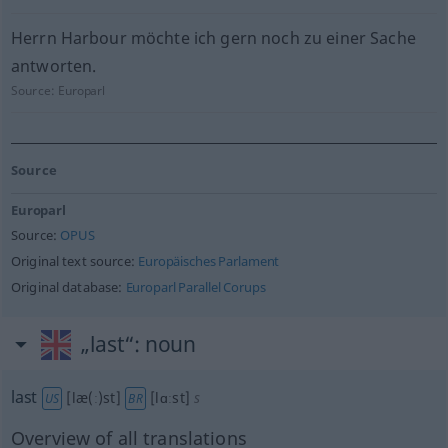
Herrn Harbour möchte ich gern noch zu einer Sache
antworten.
Source:
Europarl
Source
Europarl
Source:
OPUS
Original text source:
Europäisches Parlament
Original database:
Europarl Parallel Corups
„last“
: noun
last
[læ(ː)st]
[lɑːst]
s
US
BR
Overview of all translations