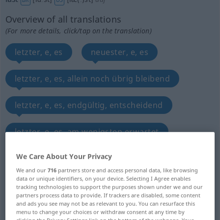
Overview of all translations
(For more details, click/tap on the translation)
letzter, e, es
neuester, e, es
letzter, e, es, allein noch übrig bleibend
letzter, e, es, endgültig, entscheidend
letzter, e, es, am wenigsten erwartet
We Care About Your Privacy
Sterbe…
letzter, e, es, vorig
We and our
716
partners store and access personal data, like browsing
data or unique identifiers, on your device. Selecting I Agree enables
höchster, e, es, äußerst
tracking technologies to support the purposes shown under we and our
partners process data to provide. If trackers are disabled, some content
and ads you see may not be as relevant to you. You can resurface this
letzter, e, es, geringst, mindest
menu to change your choices or withdraw consent at any time by