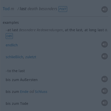
Tod
m
last
death
besonders
POET
examples
a.
at last
Besondere Redewendungen
, at the last, at long last
OBS
endlich
schließlich
,
zuletzt
to the last
bis zum Äußersten
od
bis zum
Ende
Schluss
bis zum Tode