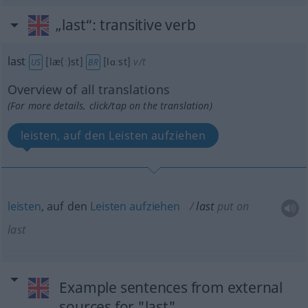
„last“
: transitive verb
last
[læ(ː)st]
[lɑːst]
v/t
US
BR
Overview of all translations
(For more details, click/tap on the translation)
leisten, auf den Leisten aufziehen
leisten
, auf den
Leisten
aufziehen
last
put on
last
Example sentences from external
sources for "last"