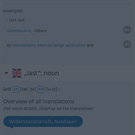
examples
last out
überdauern
, -leben
es
mindestens
ebenso
lange
aushalten
wie
„last“
: noun
last
[læ(ː)st]
[lɑːst]
s
US
BR
Overview of all translations
(For more details, click/tap on the translation)
Widerstandskraft, Ausdauer