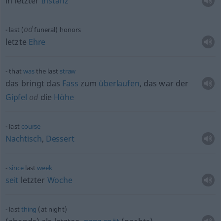
in letzter
Instanz
od
last (
funeral) honors
letzte
Ehre
that
was
the last
straw
das bringt das
Fass
zum
überlaufen
, das war der
Gipfel
od
die
Höhe
last
course
Nachtisch
,
Dessert
since
last
week
seit
letzter
Woche
last
thing
(at night)