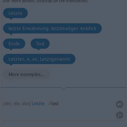
(For more details, click/tap on the translation)
Letzte
letzte Erwähnung, letztmaliger Anblick
Ende
Tod
Letzter, e, es, Letztgenannt
More examples...
(der, die, das)
Letzte
last