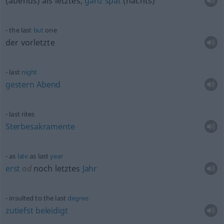
(abends) als letztes,
ganz
spät
(nachts)
the last
but
one
der vorletzte
last
night
gestern
Abend
last rites
Sterbesakramente
as
late
as last
year
erst
od
noch letztes
Jahr
insulted to the last
degree
zutiefst
beleidigt