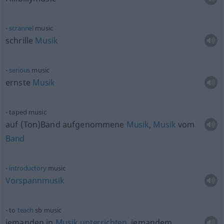
scrannel
music
schrille
Musik
serious
music
ernste
Musik
taped music
auf (Ton)Band aufgenommene
Musik
,
Musik
vom
Band
introductory
music
Vorspannmusik
to
teach
sb
music
jemanden in
Musik
unterrichten
, jemandem