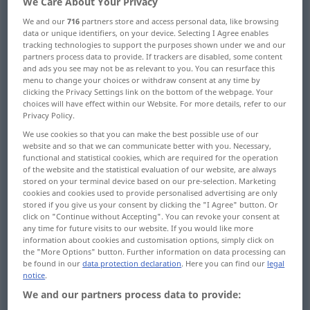
We Care About Your Privacy
We and our
716
partners store and access personal data, like browsing
Overview of all translations
data or unique identifiers, on your device. Selecting I Agree enables
(For more details, click/tap on the translation)
tracking technologies to support the purposes shown under we and our
partners process data to provide. If trackers are disabled, some content
and ads you see may not be as relevant to you. You can resurface this
Musik, Tonkunst
menu to change your choices or withdraw consent at any time by
clicking the Privacy Settings link on the bottom of the webpage. Your
choices will have effect within our Website. For more details, refer to our
Musikstück, Komposition, Kompositionen
Privacy Policy.
We use cookies so that you can make the best possible use of our
Musikalien
website and so that we can communicate better with you. Necessary,
functional and statistical cookies, which are required for the operation
of the website and the statistical evaluation of our website, are always
stored on your terminal device based on our pre-selection. Marketing
Musik, Wohllaut, Harmonie, Gesang
cookies and cookies used to provide personalised advertising are only
stored if you give us your consent by clicking the "I Agree" button. Or
click on "Continue without Accepting". You can revoke your consent at
Musikverständnis, Empfänglichkeit für Musik
any time for future visits to our website. If you would like more
information about cookies and customisation options, simply click on
the "More Options" button. Further information on data processing can
Geläute, Gebell der Jagdhunde
be found in our
data protection declaration
. Here you can find our
legal
notice
.
We and our partners process data to provide:
MusikKapelle, Orchester
Noten