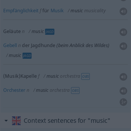
Empfänglichkeit
f
für
Musik
music
musicality
Geläute
n
music
JAGD
Gebell
n
der Jagdhunde
(beim Anblick des Wildes)
music
JAGD
(Musik)Kapelle
f
music
orchestra
OBS
Orchester
n
music
orchestra
OBS
Context sentences for "music"