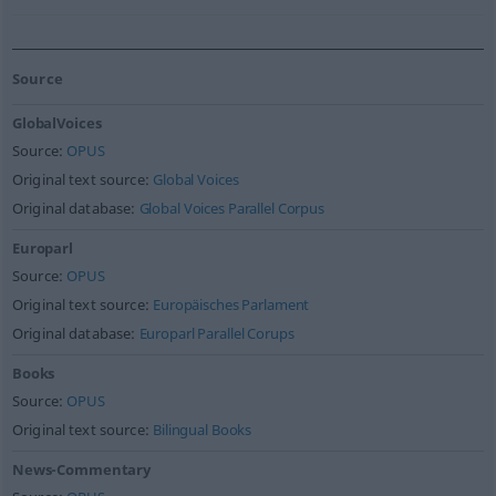
Source
GlobalVoices
Source:
OPUS
Original text source:
Global Voices
Original database:
Global Voices Parallel Corpus
Europarl
Source:
OPUS
Original text source:
Europäisches Parlament
Original database:
Europarl Parallel Corups
Books
Source:
OPUS
Original text source:
Bilingual Books
News-Commentary