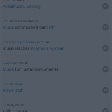
natural
music
Vokalmusik
,
Gesang
music caresses the
ear
Musik
schmeichelt dem
Ohr
to
acquire
proficiency
in music
musikalisches
Können
erwerben
keyboard
music
Musik
für Tasteninstrumente
music
stool
Klavierstuhl
hillbilly
music
Hillbillymusic