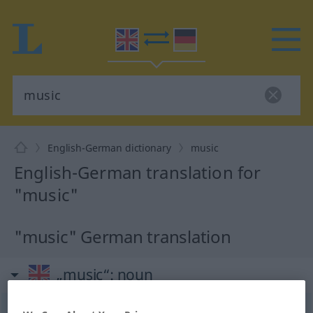
English-German dictionary
music
English-German translation for
"music"
"music" German translation
„music“
: noun
music
[ˈmjuːzik]
s