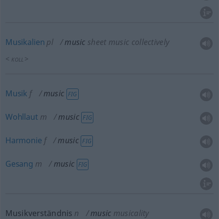
Musikalien
pl
music
sheet music collectively
<
>
KOLL
Musik
f
music
FIG
Wohllaut
m
music
FIG
Harmonie
f
music
FIG
Gesang
m
music
FIG
Musikverständnis
n
music
musicality