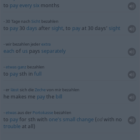
to
pay
every
six
months
30 Tage nach
Sicht
bezahlen
to
pay
30
days
after
sight
, to
pay
at 30 days’
sight
wir bezahlen jeder
extra
each
of
us
pays
separately
etwas
ganz
bezahlen
to
pay
sth
in
full
er
lässt
sich die
Zeche
von mir bezahlen
he makes me
pay
the
bill
etwas
aus der
Portokasse
bezahlen
to
pay
for
sth
with
one’s
small
change
(
od
with no
trouble
at all)