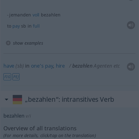
jemanden
voll
bezahlen
to
pay
sb
in
full
show examples
have
(
sb
)
in
one’s
pay
,
hire
bezahlen
Agenten etc
FIG
PEJ
„bezahlen“
: intransitives Verb
bezahlen
v/i
Overview of all translations
(For more details, click/tap on the translation)