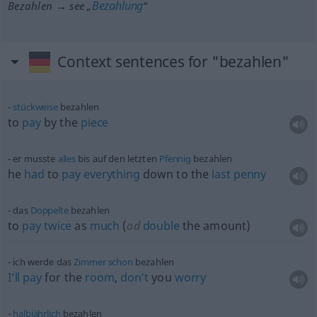
Bezahlung
Bezahlen → see „
“
Context sentences for "bezahlen"
stückweise
bezahlen
to
pay
by the
piece
er musste
alles
bis auf den letzten
Pfennig
bezahlen
he
had
to
pay
everything
down to the
last
penny
das
Doppelte
bezahlen
to
pay
twice
as
much
(
od
double
the amount)
ich werde das
Zimmer
schon
bezahlen
I’ll
pay
for the
room
,
don’t
you
worry
halbjährlich
bezahlen