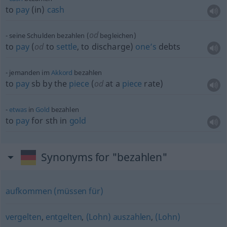
to
pay
(in)
cash
od
seine Schulden bezahlen (
begleichen)
to
pay
(
od
to
settle
, to discharge)
one’s
debts
jemanden im
Akkord
bezahlen
to
pay
sb
by the
piece
(
od
at a
piece
rate)
etwas
in
Gold
bezahlen
to
pay
for
sth
in
gold
Synonyms for "bezahlen"
aufkommen (müssen für)
vergelten
,
entgelten
,
(Lohn) auszahlen
,
(Lohn)