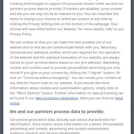
tracking technologies to support the purposes shown under we and our
partners process data to provide. If trackers are disabled, some content
Overview of all translations
and ads you see may not be as relevant to you. You can resurface this
(For more details, click/tap on the translation)
menu to change your choices or withdraw consent at any time by
clicking the Privacy Settings link on the bottom of the webpage. Your
choices will have effect within our Website. For more details, refer to our
pay for
pay
Privacy Policy.
We use cookies so that you can make the best possible use of our
pay off, discharge, settle
website and so that we can communicate better with you. Necessary,
functional and statistical cookies, which are required for the operation
of the website and the statistical evaluation of our website, are always
stored on your terminal device based on our pre-selection. Marketing
pay, remunerate, compensate
cookies and cookies used to provide personalised advertising are only
stored if you give us your consent by clicking the "I Agree" button. Or
click on "Continue without Accepting". You can revoke your consent at
pay, defray, meet
any time for future visits to our website. If you would like more
information about cookies and customisation options, simply click on
the "More Options" button. Further information on data processing can
have in one’s pay, hire
be found in our
data protection declaration
. Here you can find our
legal
notice
.
We and our partners process data to provide:
Use precise geolocation data. Actively scan device characteristics for
identification. Store and/or access information on a device. Personalised
pay
for
bezahlen
Ware etc
advertising and content, advertising and content measurement,
audience research and services development.