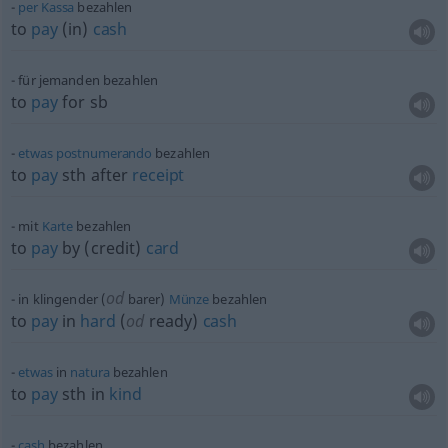
per
Kassa
bezahlen
to
pay
(in)
cash
für jemanden bezahlen
to
pay
for
sb
etwas
postnumerando
bezahlen
to
pay
sth
after
receipt
mit
Karte
bezahlen
to
pay
by (credit)
card
od
in klingender (
barer)
Münze
bezahlen
to
pay
in
hard
(
od
ready)
cash
etwas
in
natura
bezahlen
to
pay
sth
in
kind
cash
bezahlen