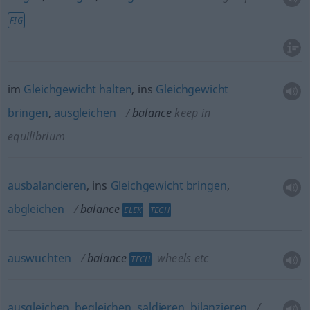
FIG
im
Gleichgewicht
halten
, ins
Gleichgewicht
bringen
,
ausgleichen
balance
keep in
equilibrium
ausbalancieren
, ins
Gleichgewicht
bringen
,
abgleichen
balance
ELEK
TECH
auswuchten
balance
wheels
etc
TECH
ausgleichen
,
begleichen
,
saldieren
,
bilanzieren