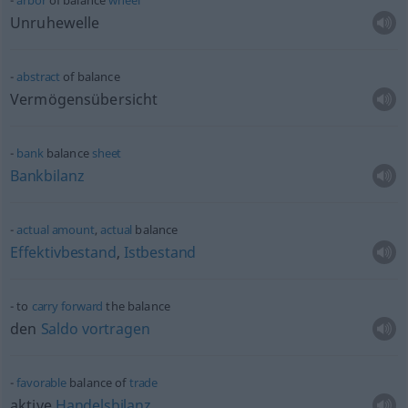
arbor
of balance
wheel
Unruhewelle
abstract
of balance
Vermögensübersicht
bank
balance
sheet
Bankbilanz
actual
amount
,
actual
balance
Effektivbestand
,
Istbestand
to
carry
forward
the balance
den
Saldo
vortragen
favorable
balance of
trade
aktive
Handelsbilanz