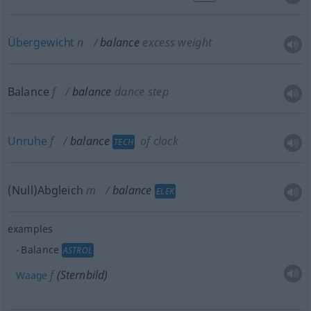
Übergewicht
n
balance
excess weight
Balance
f
balance
dance step
Unruhe
f
balance
of clock
TECH
(Null)Abgleich
m
balance
ELEK
examples
Balance
ASTROL
f
(Sternbild)
Waage