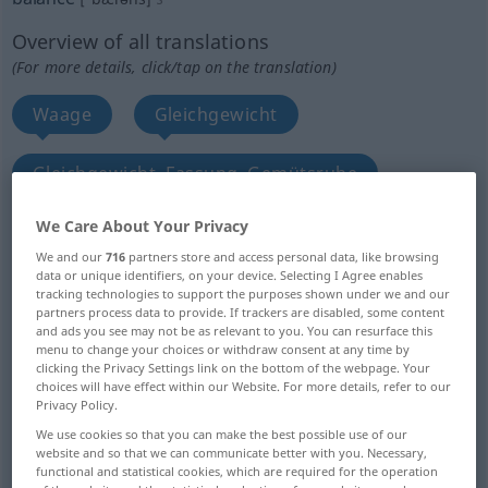
Overview of all translations
(For more details, click/tap on the translation)
Waage
Gleichgewicht
Gleichgewicht, Fassung, Gemütsruhe
We Care About Your Privacy
Gegengewicht
Abwägen, Erwägung
We and our
716
partners store and access personal data, like browsing
data or unique identifiers, on your device. Selecting I Agree enables
harmonisches Verhältnis, Ausgewogenheit
tracking technologies to support the purposes shown under we and our
partners process data to provide. If trackers are disabled, some content
and ads you see may not be as relevant to you. You can resurface this
Restbetrag
menu to change your choices or withdraw consent at any time by
clicking the Privacy Settings link on the bottom of the webpage. Your
choices will have effect within our Website. For more details, refer to our
Privacy Policy.
Bilanz, Rechnungsabschluss, Kontostand,
Bestand, Überschuss...
We use cookies so that you can make the best possible use of our
website and so that we can communicate better with you. Necessary,
functional and statistical cookies, which are required for the operation