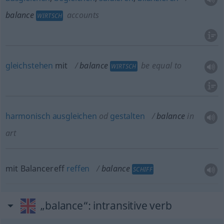
balance
accounts
WIRTSCH
gleichstehen
mit
balance
be equal to
WIRTSCH
harmonisch
ausgleichen
od
gestalten
balance
in
art
mit Balancereff
reffen
balance
SCHIFF
„balance“
: intransitive verb