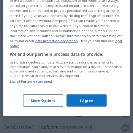
ÜberRest
Übergewicht
of the website and the statistical evaluation of our website, are always
stored on your terminal device based on our pre-selection. Marketing
cookies and cookies used to provide personalised advertising are only
stored if you give us your consent by clicking the "I Agree" button. Or
More translations...
click on "Continue without Accepting". You can revoke your consent at
any time for future visits to our website. If you would like more
information about cookies and customisation options, simply click on
the "More Options" button. Further information on data processing can
be found in our
data protection declaration
. Here you can find our
legal
notice
.
Waage
f
balance
instrument
We and our partners process data to provide:
Use precise geolocation data. Actively scan device characteristics for
identification. Store and/or access information on a device. Personalised
Gleichgewicht
n
balance
equilibrium
advertising and content, advertising and content measurement,
audience research and services development.
List of Partners (vendors)
Gleichgewicht
n
balance
composure
FIG
More Options
I Agree
Fassung
f
balance
composure
FIG
Gemütsruhe
f
balance
composure
FIG