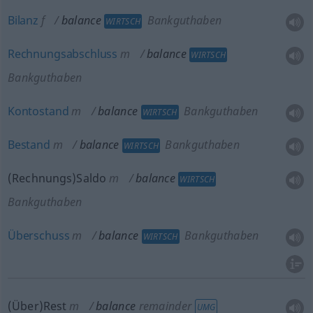
Bilanz
f
balance
Bankguthaben
WIRTSCH
Rechnungsabschluss
m
balance
WIRTSCH
Bankguthaben
Kontostand
m
balance
Bankguthaben
WIRTSCH
Bestand
m
balance
Bankguthaben
WIRTSCH
(Rechnungs)Saldo
m
balance
WIRTSCH
Bankguthaben
Überschuss
m
balance
Bankguthaben
WIRTSCH
(Über)Rest
m
balance
remainder
UMG