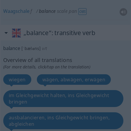
Waagschale
f
balance
scale pan
OBS
„balance“
: transitive verb
balance
[ˈbæləns]
v/t
Overview of all translations
(For more details, click/tap on the translation)
wiegen
wägen, abwägen, erwägen
im Gleichgewicht halten, ins Gleichgewicht
bringen
ausbalancieren, ins Gleichgewicht bringen,
abgleichen