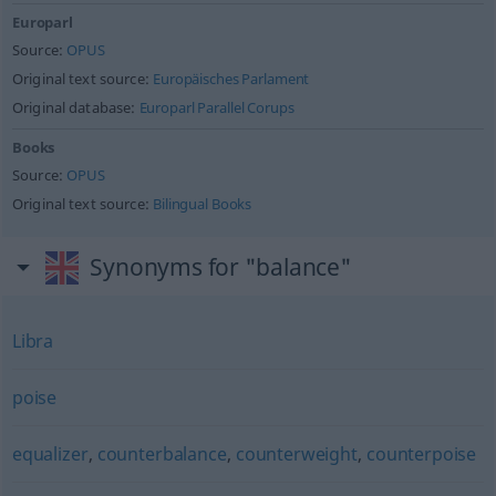
Europarl
Source:
OPUS
Original text source:
Europäisches Parlament
Original database:
Europarl Parallel Corups
Books
Source:
OPUS
Original text source:
Bilingual Books
Synonyms for "balance"
Libra
poise
equalizer
,
counterbalance
,
counterweight
,
counterpoise