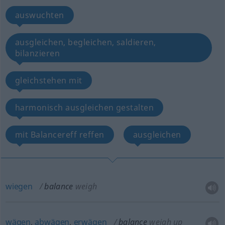
auswuchten
ausgleichen, begleichen, saldieren,
bilanzieren
gleichstehen mit
harmonisch ausgleichen gestalten
mit Balancereff reffen
ausgleichen
wiegen
balance
weigh
wägen
,
abwägen
,
erwägen
balance
weigh up