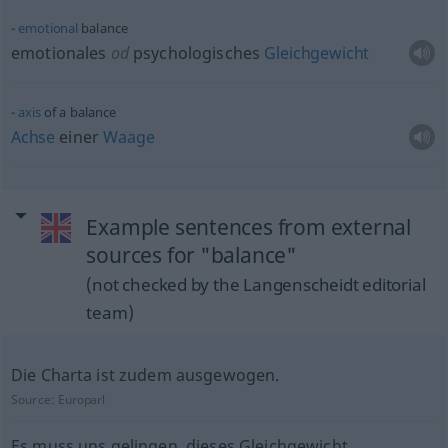
emotional
balance
emotionales
od
psychologisches
Gleichgewicht
axis
of a balance
Achse
einer
Waage
Example sentences from external
sources for "balance"
(not checked by the Langenscheidt editorial
team)
Die Charta ist zudem ausgewogen.
Source:
Europarl
Es muss uns gelingen, dieses Gleichgewicht