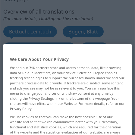
Overview of all translations
(For more details, click/tap on the translation)
Bettuch, Leintuch
Bogen, Blatt
DruckBogen, lose Blätter
Bogen
We Care About Your Privacy
dünne Platte Scheibe
BackBlech
We and our
716
partners store and access personal data, like browsing
data or unique identifiers, on your device. Selecting I Agree enables
tracking technologies to support the purposes shown under we and our
weite Fläche
GesteinsSchicht, EisScholle
partners process data to provide. If trackers are disabled, some content
and ads you see may not be as relevant to you. You can resurface this
menu to change your choices or withdraw consent at any time by
Blatt, Zeitung, gedruckte Veröffentlichung,
clicking the Privacy Settings link on the bottom of the webpage. Your
Brief
choices will have effect within our Website. For more details, refer to our
Privacy Policy.
We use cookies so that you can make the best possible use of our
MetallFolie, Blech
website and so that we can communicate better with you. Necessary,
functional and statistical cookies, which are required for the operation
of the website and the statistical evaluation of our website, are always