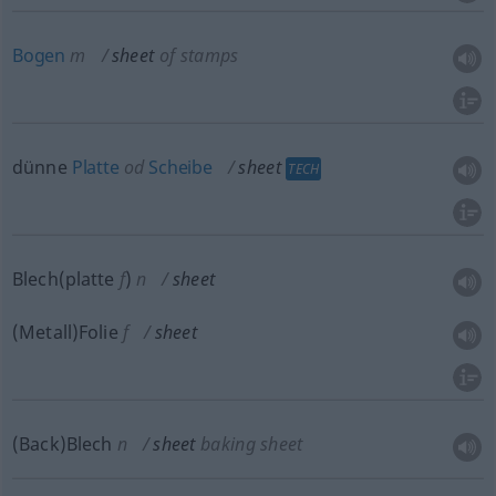
Bogen
m
sheet
of stamps
dünne
Platte
od
Scheibe
sheet
TECH
Blech(platte
f
)
n
sheet
(Metall)Folie
f
sheet
(Back)Blech
n
sheet
baking sheet