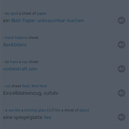
to
spoil
a sheet of
paper
ein
Blatt
Papier
unbrauchbar
machen
bank
balance
sheet
Bankbilanz
to
have
a
rap
sheet
vorbestraft
sein
cut
sheet
feed
,
feed
feed
Einzelblatteinzug,-zufuhr
od
a
sea
like
a
looking
glass
(
like
a sheet of
glass)
eine spiegelglatte
See