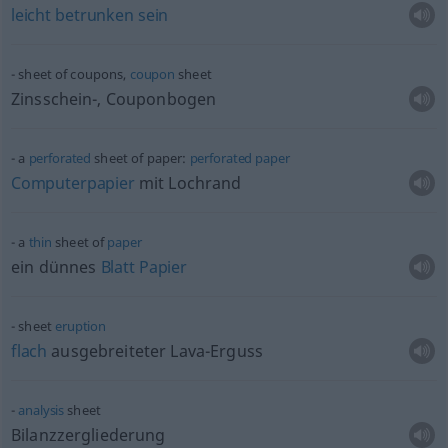
leicht
betrunken
sein
sheet of coupons,
coupon
sheet
Zinsschein-, Couponbogen
a
perforated
sheet of paper:
perforated
paper
Computerpapier
mit Lochrand
a
thin
sheet of
paper
ein dünnes
Blatt
Papier
sheet
eruption
flach
ausgebreiteter Lava-Erguss
analysis
sheet
Bilanzzergliederung