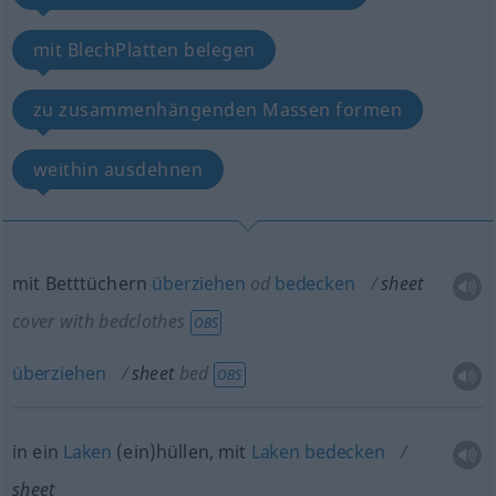
mit BlechPlatten belegen
zu zusammenhängenden Massen formen
weithin ausdehnen
mit Betttüchern
überziehen
od
bedecken
sheet
cover with bedclothes
OBS
überziehen
sheet
bed
OBS
in ein
Laken
(ein)hüllen, mit
Laken
bedecken
sheet