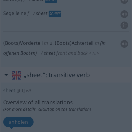
Segelleine
f
sheet
SCHIFF
(Boots)Vorderteil
m
u.
(Boots)Achterteil
m
(in
offenen Booten)
sheet
front and back
<
>
PL
„sheet“
: transitive verb
sheet
[ʃiːt]
v/t
Overview of all translations
(For more details, click/tap on the translation)
anholen