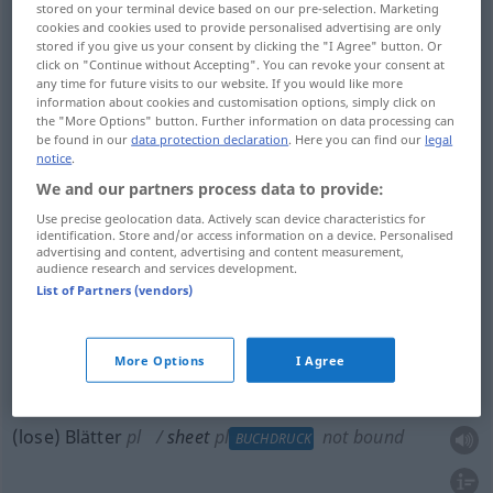
stored on your terminal device based on our pre-selection. Marketing
cookies and cookies used to provide personalised advertising are only
stored if you give us your consent by clicking the "I Agree" button. Or
Bettuch
n
,
-laken
n
sheet
click on "Continue without Accepting". You can revoke your consent at
any time for future visits to our website. If you would like more
information about cookies and customisation options, simply click on
Leintuch
n
sheet
the "More Options" button. Further information on data processing can
be found in our
data protection declaration
. Here you can find our
legal
notice
.
We and our partners process data to provide:
Bogen
m
sheet
Use precise geolocation data. Actively scan device characteristics for
identification. Store and/or access information on a device. Personalised
advertising and content, advertising and content measurement,
audience research and services development.
Blatt
n
(Papier)
sheet
List of Partners (vendors)
More Options
I Agree
(Druck)Bogen
m
sheet
printed
BUCHDRUCK
(lose) Blätter
pl
sheet
pl
not bound
BUCHDRUCK