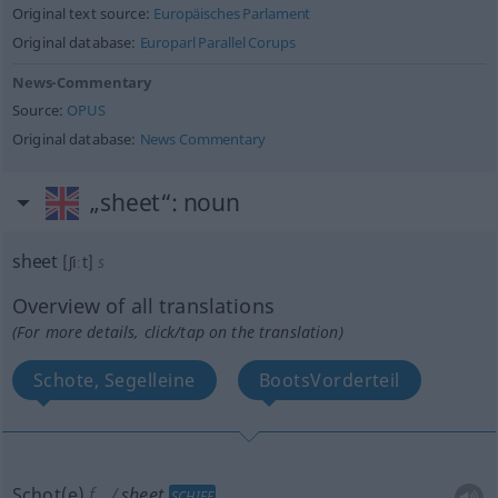
Original text source:
Europäisches Parlament
Original database:
Europarl Parallel Corups
News-Commentary
Source:
OPUS
Original database:
News Commentary
„sheet“
: noun
sheet
[ʃiːt]
s
Overview of all translations
(For more details, click/tap on the translation)
Schote, Segelleine
BootsVorderteil
Schot(e)
f
sheet
SCHIFF