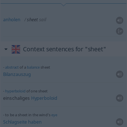
anholen
sheet
sail
Context sentences for "sheet"
abstract
of a
balance
sheet
Bilanzauszug
hyperboloid
of one sheet
einschaliges
Hyperboloid
to be a sheet in the wind’s
eye
Schlagseite
haben