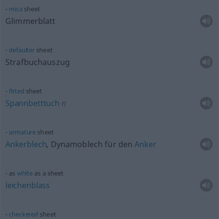
mica
sheet
Glimmerblatt
defaulter
sheet
Strafbuchauszug
fitted
sheet
Spannbetttuch
n
armature
sheet
Ankerblech
, Dynamoblech für den
Anker
as
white
as a sheet
leichenblass
checkered
sheet