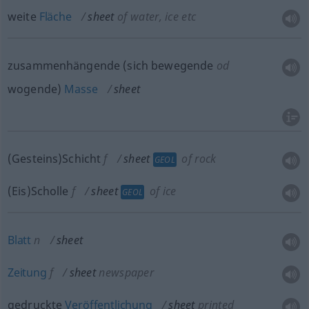
weite
Fläche
sheet
of water, ice
etc
zusammenhängende (sich bewegende
od
wogende)
Masse
sheet
(Gesteins)Schicht
f
sheet
of rock
GEOL
(Eis)Scholle
f
sheet
of ice
GEOL
Blatt
n
sheet
Zeitung
f
sheet
newspaper
gedruckte
Veröffentlichung
sheet
printed