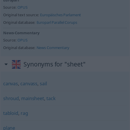
Europarl
Source:
OPUS
Original text source:
Europäisches Parlament
Original database:
Europarl Parallel Corups
News-Commentary
Source:
OPUS
Original database:
News Commentary
Synonyms for "sheet"
canvas
,
canvass
,
sail
shroud
,
mainsheet
,
tack
tabloid
,
rag
plane