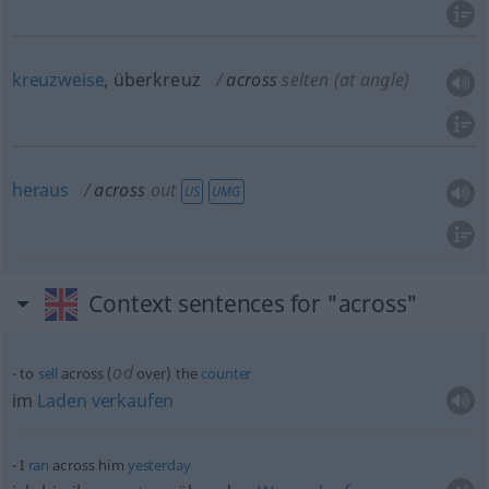
kreuzweise
, überkreuz
across
selten
(at angle)
heraus
across
out
US
UMG
Context sentences for "across"
od
to
sell
across (
over) the
counter
im
Laden
verkaufen
I
ran
across him
yesterday