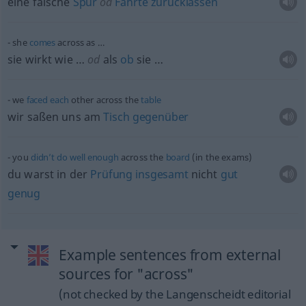
eine falsche
Spur
od
Fährte
zurücklassen
she
comes
across as …
sie wirkt wie …
od
als
ob
sie …
we
faced
each
other across the
table
wir saßen uns am
Tisch
gegenüber
you
didn’t
do
well
enough
across the
board
(in the exams)
du warst in der
Prüfung
insgesamt
nicht
gut
genug
Example sentences from external
sources for "across"
(not checked by the Langenscheidt editorial