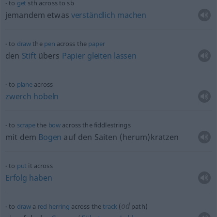
to
get
sth
across to
sb
jemandem
etwas
verständlich
machen
to
draw
the
pen
across the
paper
den
Stift
übers
Papier
gleiten
lassen
to
plane
across
zwerch
hobeln
to
scrape
the
bow
across the fiddlestrings
mit dem
Bogen
auf den Saiten (herum)kratzen
to
put
it across
Erfolg
haben
od
to
draw
a
red
herring
across the
track
(
path)