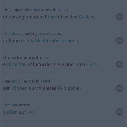
he jumped his
horse
across the
ditch
er sprang mit dem
Pferd
über den
Graben
he’s
bad
at putting
himself
across
er kann sich
schlecht
rüberbringen
he
put
her across the
river
er
brachte
od
beförderte sie über den
Fluss
we
can
cut
across this
field
wir
können
durch dieses
Feld
gehen
happen
across
stoßen
auf
(
AKK
)