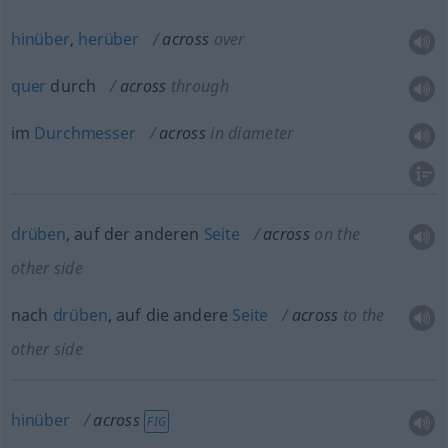
hinüber
,
herüber
across
over
quer
durch
across
through
im
Durchmesser
across
in diameter
drüben
, auf der anderen
Seite
across
on the
other side
nach
drüben
, auf die andere
Seite
across
to the
other side
hinüber
across
FIG