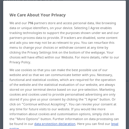
Overview of all translations
We Care About Your Privacy
(For more details, click/tap on the translation)
We and our
716
partners store and access personal data, like browsing
data or unique identifiers, on your device. Selecting I Agree enables
quer über, quer durch, quer zu, von einer
tracking technologies to support the purposes shown under we and our
Seite zur anderen
partners process data to provide. If trackers are disabled, some content
and ads you see may not be as relevant to you. You can resurface this
menu to change your choices or withdraw consent at any time by
auf der anderen Seite von, jenseits, über
clicking the Privacy Settings link on the bottom of the webpage. Your
choices will have effect within our Website. For more details, refer to our
Privacy Policy.
in Berührung mit
We use cookies so that you can make the best possible use of our
website and so that we can communicate better with you. Necessary,
functional and statistical cookies, which are required for the operation
of the website and the statistical evaluation of our website, are always
stored on your terminal device based on our pre-selection. Marketing
cookies and cookies used to provide personalised advertising are only
(quer) über
across
from one side to the
(
AKK
)
stored if you give us your consent by clicking the "I Agree" button. Or
click on "Continue without Accepting". You can revoke your consent at
other
any time for future visits to our website. If you would like more
information about cookies and customisation options, simply click on
the "More Options" button. Further information on data processing can
von einer
Seite
(einer Sache)
(einerSache)
zur
be found in our
data protection declaration
. Here you can find our
legal
notice
.