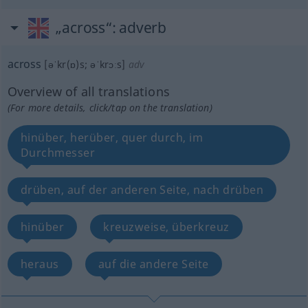
„across“
: adverb
across
[əˈkr(ɒ)s; əˈkrɔːs]
adv
Overview of all translations
(For more details, click/tap on the translation)
hinüber, herüber, quer durch, im
Durchmesser
drüben, auf der anderen Seite, nach drüben
hinüber
kreuzweise, überkreuz
heraus
auf die andere Seite