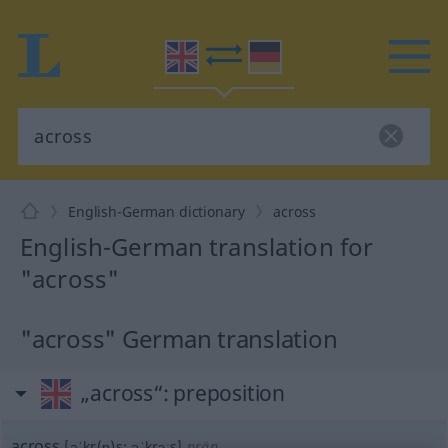
English-German dictionary
across
English-German translation for
"across"
"across" German translation
„across“
: preposition
across
[əˈkr(ɒ)s; əˈkrɔːs]
präp