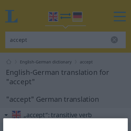
English-German dictionary
accept
English-German translation for
"accept"
"accept" German translation
„accept“
: transitive verb
accept
[əkˈsept; æk-]
v/t