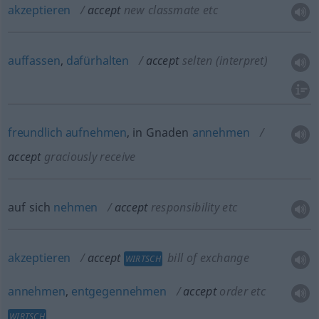
akzeptieren
accept
new classmate
etc
auffassen
,
dafürhalten
accept
selten
(interpret)
freundlich
aufnehmen
, in Gnaden
annehmen
accept
graciously receive
auf sich
nehmen
accept
responsibility
etc
akzeptieren
accept
bill of exchange
WIRTSCH
annehmen
,
entgegennehmen
accept
order
etc
WIRTSCH