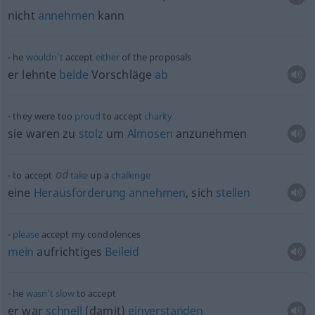
nicht
annehmen
kann
he
wouldn’t
accept
either
of the proposals
er lehnte
beide
Vorschläge
ab
they were too
proud
to accept
charity
sie waren zu
stolz
um
Almosen
anzunehmen
od
to accept
take
up a
challenge
eine
Herausforderung
annehmen
, sich
stellen
please
accept my condolences
mein
aufrichtiges
Beileid
he
wasn’t
slow
to accept
er war
schnell
(damit)
einverstanden