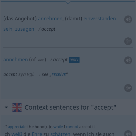
(das Angebot)
annehmen
, (damit)
einverstanden
sein
,
zusagen
accept
annehmen
(
of
)
accept
BIBEL
AKK
syn vgl.
receive
accept
→ see „
“
Context sentences for "accept"
I
appreciate
the hono(u)r,
while
I
cannot
accept it
ich
weiß
die
Ehre
zu
schätzen
, wenn ich sie auch