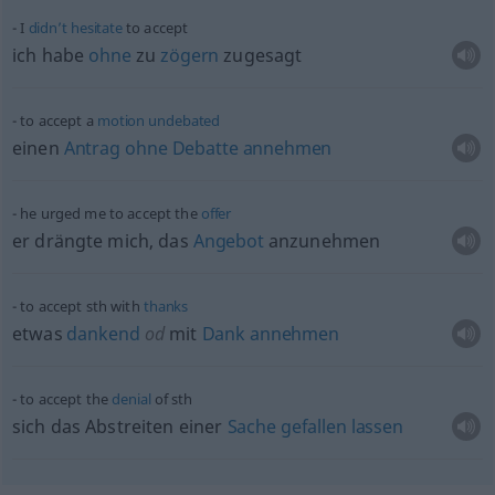
I
didn’t
hesitate
to accept
ich habe
ohne
zu
zögern
zugesagt
to accept a
motion
undebated
einen
Antrag
ohne
Debatte
annehmen
he urged me to accept the
offer
er drängte mich, das
Angebot
anzunehmen
to accept
sth
with
thanks
etwas
dankend
od
mit
Dank
annehmen
to accept the
denial
of
sth
sich das Abstreiten einer
Sache
gefallen
lassen