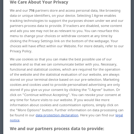
We Care About Your Privacy
Overview of all translations
We and our
716
partners store and access personal data, like browsing
data or unique identifiers, on your device. Selecting I Agree enables
(For more details, click/tap on the translation)
tracking technologies to support the purposes shown under we and our
partners process data to provide. If trackers are disabled, some content
annehmen, empfangen
and ads you see may not be as relevant to you. You can resurface this
menu to change your choices or withdraw consent at any time by
clicking the Privacy Settings link on the bottom of the webpage. Your
choices will have effect within our Website. For more details, refer to our
gelten lassen, sich gefallen lassen, glauben,
Privacy Policy.
hinnehmen
We use cookies so that you can make the best possible use of our
website and so that we can communicate better with you. Necessary,
functional and statistical cookies, which are required for the operation
akzeptieren
auffassen, dafürhalten
of the website and the statistical evaluation of our website, are always
stored on your terminal device based on our pre-selection. Marketing
cookies and cookies used to provide personalised advertising are only
freundlich aufnehmen, in Gnaden annehmen
stored if you give us your consent by clicking the "I Agree" button. Or
click on "Continue without Accepting". You can revoke your consent at
any time for future visits to our website. If you would like more
auf sich nehmen
information about cookies and customisation options, simply click on
the "More Options" button. Further information on data processing can
be found in our
data protection declaration
. Here you can find our
legal
akzeptieren, annehmen, entgegennehmen
notice
.
We and our partners process data to provide: