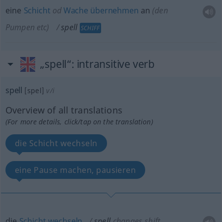
eine
Schicht
od
Wache
übernehmen
an
(den
Pumpen
etc
)
spell
SCHIFF
„spell“
: intransitive verb
spell
[spel]
v/i
Overview of all translations
(For more details, click/tap on the translation)
die Schicht wechseln
eine Pause machen, pausieren
die
Schicht
wechseln
spell
changes shift