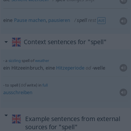
eine
Pause
machen
,
pausieren
spell
rest
AUS
Context sentences for "spell"
a
sizzling
spell of
weather
ein Hitzeeinbruch, eine
Hitzeperiode
od
-welle
od
to spell (
write) in
full
ausschreiben
Example sentences from external
sources for "spell"