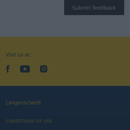
Submit feedback
Visit us at:
facebook
YouTube
Instagram
Langenscheidt
CONDITIONS OF USE