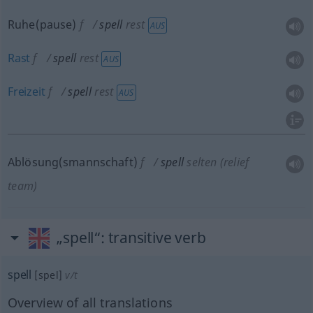
Ruhe(pause)
f
spell
rest
AUS
Rast
f
spell
rest
AUS
Freizeit
f
spell
rest
AUS
Ablösung(smannschaft)
f
spell
selten
(relief
team)
„spell“
: transitive verb
spell
[spel]
v/t
Overview of all translations