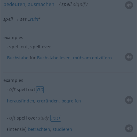
bedeuten
,
ausmachen
spell
signify
ruin
spell → see „
“
examples
spell out, spell over
Buchstabe
für
Buchstabe
lesen
,
mühsam
entziffern
examples
oft
spell out
FIG
herausfinden
,
ergründen
,
begreifen
oft
spell over
study
POET
(intensiv)
betrachten
,
studieren