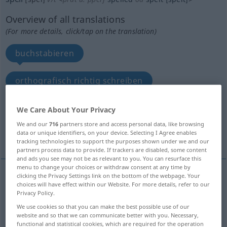
Overview of all translations
(For more details, click/tap on the translation)
buchstabieren
orthografisch richtig schreiben
bilden, zusammensetzen
We Care About Your Privacy
We and our
716
partners store and access personal data, like browsing
data or unique identifiers, on your device. Selecting I Agree enables
bedeuten, ausmachen
More examples...
tracking technologies to support the purposes shown under we and our
partners process data to provide. If trackers are disabled, some content
and ads you see may not be as relevant to you. You can resurface this
menu to change your choices or withdraw consent at any time by
clicking the Privacy Settings link on the bottom of the webpage. Your
choices will have effect within our Website. For more details, refer to our
buchstabieren
spell
name letters of
Privacy Policy.
We use cookies so that you can make the best possible use of our
website and so that we can communicate better with you. Necessary,
(orthografisch richtig)
schreiben
spell
write
functional and statistical cookies, which are required for the operation