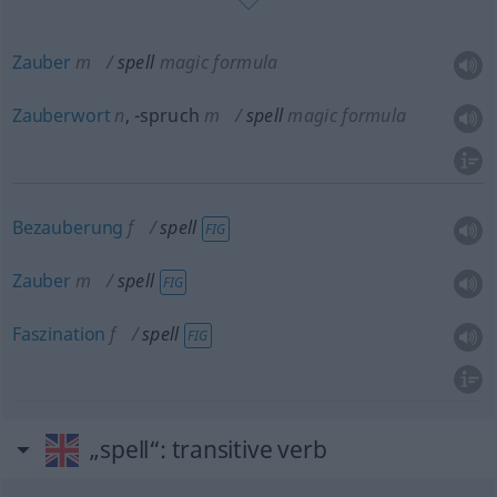
Zauber
m
spell
magic formula
Zauberwort
n
,
-spruch
m
spell
magic formula
Bezauberung
f
spell
FIG
Zauber
m
spell
FIG
Faszination
f
spell
FIG
„spell“
: transitive verb