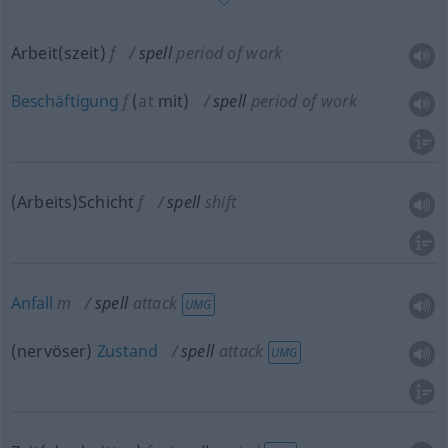
Arbeit(szeit)
f
spell
period of work
Beschäftigung
f
(
at
mit
)
spell
period of work
(Arbeits)Schicht
f
spell
shift
Anfall
m
spell
attack
UMG
(nervöser)
Zustand
spell
attack
UMG