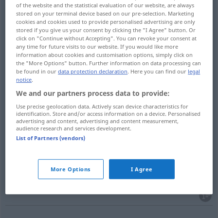
of the website and the statistical evaluation of our website, are always
correctly
stored on your terminal device based on our pre-selection. Marketing
cookies and cookies used to provide personalised advertising are only
stored if you give us your consent by clicking the "I Agree" button. Or
click on "Continue without Accepting". You can revoke your consent at
any time for future visits to our website. If you would like more
examples
information about cookies and customisation options, simply click on
the "More Options" button. Further information on data processing can
spell
backward
be found in our
data protection declaration
. Here you can find our
legal
notice
.
od
rückwärts
buchstabieren
schreiben
We and our partners process data to provide:
Use precise geolocation data. Actively scan device characteristics for
spell
backward
identification. Store and/or access information on a device. Personalised
FIG
OBS
advertising and content, advertising and content measurement,
audience research and services development.
völlig
verdrehen
, ins
Gegenteil
verkehren
List of Partners (vendors)
More Options
I Agree
bilden
,
zusammensetzen
spell
form