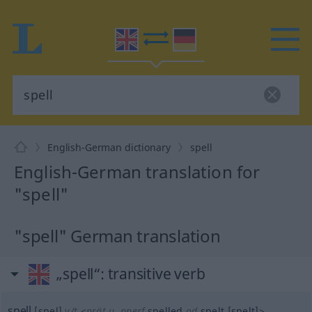
English-German dictionary
spell
English-German translation for
"spell"
"spell" German translation
„spell“
: transitive verb
spell
[spel]
v/t
<
prät
u.
pperf
spelled
od
spelt
[spelt]
>