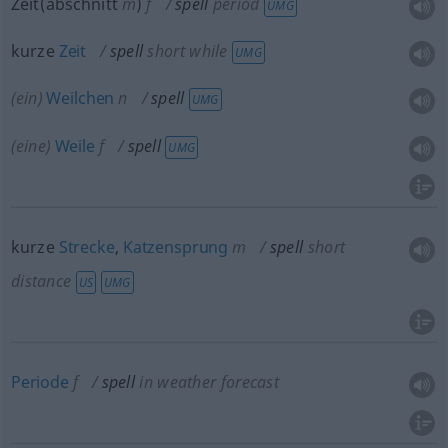
Zeit(abschnitt
m
)
f
spell
period
UMG
kurze
Zeit
spell
short while
UMG
(ein)
Weilchen
n
spell
UMG
(eine)
Weile
f
spell
UMG
kurze
Strecke
,
Katzensprung
m
spell
short
distance
US
UMG
Periode
f
spell
in weather forecast