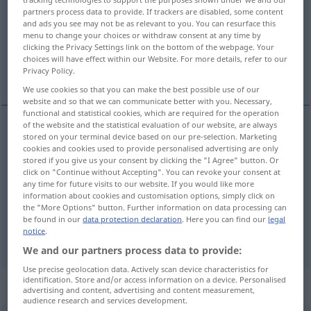
partners process data to provide. If trackers are disabled, some content
and ads you see may not be as relevant to you. You can resurface this
Overview of all translations
menu to change your choices or withdraw consent at any time by
(For more details, click/tap on the translation)
clicking the Privacy Settings link on the bottom of the webpage. Your
choices will have effect within our Website. For more details, refer to our
Privacy Policy.
zwischen
unter
We use cookies so that you can make the best possible use of our
website and so that we can communicate better with you. Necessary,
functional and statistical cookies, which are required for the operation
of the website and the statistical evaluation of our website, are always
stored on your terminal device based on our pre-selection. Marketing
zwischen
between
cookies and cookies used to provide personalised advertising are only
stored if you give us your consent by clicking the "I Agree" button. Or
click on "Continue without Accepting". You can revoke your consent at
any time for future visits to our website. If you would like more
information about cookies and customisation options, simply click on
the "More Options" button. Further information on data processing can
unter
between
among
be found in our
data protection declaration
. Here you can find our
legal
notice
.
We and our partners process data to provide:
Use precise geolocation data. Actively scan device characteristics for
identification. Store and/or access information on a device. Personalised
„between“
: adverb
advertising and content, advertising and content measurement,
audience research and services development.