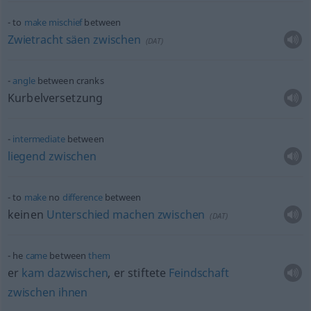
to
make
mischief
between
Zwietracht
säen
zwischen
(
DAT
)
angle
between cranks
Kurbelversetzung
intermediate
between
liegend
zwischen
to
make
no
difference
between
keinen
Unterschied
machen
zwischen
(
DAT
)
he
came
between
them
er
kam
dazwischen
, er stiftete
Feindschaft
zwischen
ihnen