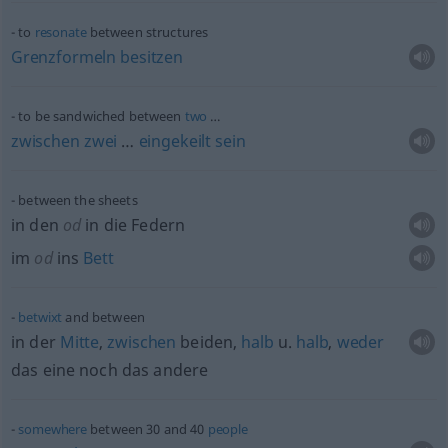
to
resonate
between structures
Grenzformeln
besitzen
to be sandwiched between
two
…
zwischen
zwei
…
eingekeilt
sein
between the sheets
in den
od
in die Federn
im
od
ins
Bett
betwixt
and between
in der
Mitte
,
zwischen
beiden,
halb
u.
halb
,
weder
das eine noch das andere
somewhere
between 30 and 40
people