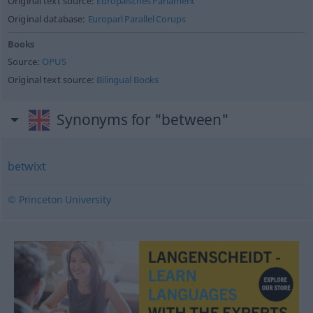
Original text source:
Europäisches Parlament
Original database:
Europarl Parallel Corups
Books
Source:
OPUS
Original text source:
Bilingual Books
Synonyms for "between"
betwixt
© Princeton University