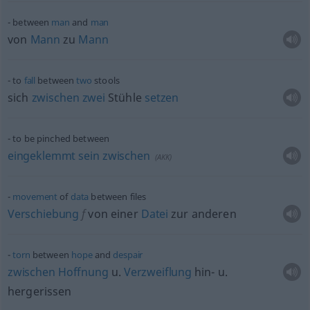
between
man
and
man
von
Mann
zu
Mann
to
fall
between
two
stools
sich
zwischen
zwei
Stühle
setzen
to be pinched between
eingeklemmt
sein
zwischen
(
AKK
)
movement
of
data
between files
Verschiebung
f
von einer
Datei
zur anderen
torn
between
hope
and
despair
zwischen
Hoffnung
u.
Verzweiflung
hin-
u.
hergerissen