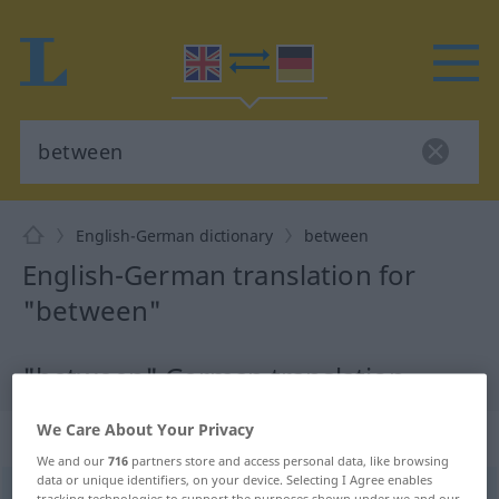
English-German dictionary
between
English-German translation for
"between"
"between" German translation
We Care About Your Privacy
„between“
: preposition
We and our
716
partners store and access personal data, like browsing
data or unique identifiers, on your device. Selecting I Agree enables
between
[biˈtwiːn; bə-]
präp
tracking technologies to support the purposes shown under we and our