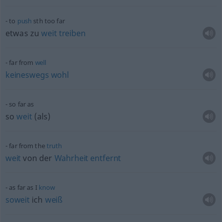
to
push
sth
too far
etwas
zu
weit
treiben
far from
well
keineswegs
wohl
so far as
so
weit
(als)
far from the
truth
weit
von der
Wahrheit
entfernt
as far as I
know
soweit
ich
weiß