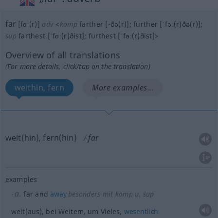
far
[fɑː(r)]
adv
<
komp
farther
[-ðə(r)]
;
further
[ˈfəː(r)ðə(r)]
;
sup
farthest
[ˈfɑː(r)ðist]
;
furthest
[ˈfəː(r)ðist]
>
Overview of all translations
(For more details, click/tap on the translation)
weithin, fern
More examples...
weit(hin), fern(hin)
far
examples
a.
far and
away
besonders
mit komp
u.
sup
weit(aus), bei Weitem, um Vieles,
wesentlich