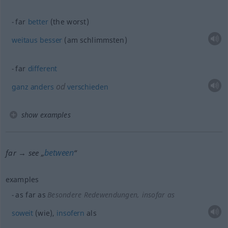
far
better
(the worst)
weitaus
besser
(am schlimmsten)
far
different
od
ganz
anders
verschieden
show examples
between
far → see „
“
examples
as far as
Besondere Redewendungen
, insofar as
soweit
(wie),
insofern
als