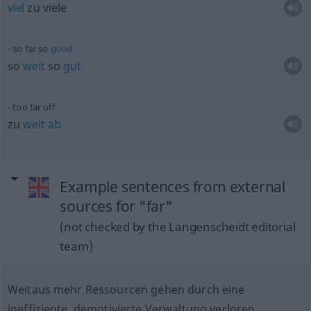
viel
zu viele
so far so
good
so
weit
so
gut
too far off
zu
weit
ab
Example sentences from external
sources for "far"
(not checked by the Langenscheidt editorial
team)
Weitaus mehr Ressourcen gehen durch eine
ineffiziente, demotivierte Verwaltung verloren.