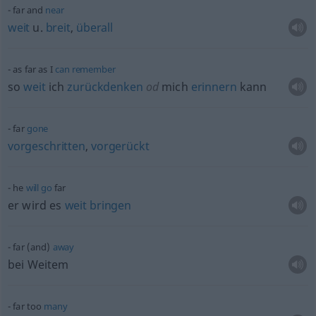
far and
near
weit
u.
breit
,
überall
as far as I
can
remember
so
weit
ich
zurückdenken
od
mich
erinnern
kann
far
gone
vorgeschritten
,
vorgerückt
he
will
go
far
er wird es
weit
bringen
far (and)
away
bei Weitem
far too
many