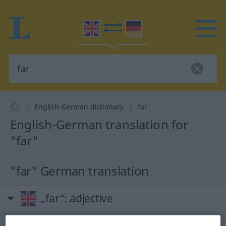
English-German dictionary
far
English-German translation for
"far"
"far" German translation
„far“
: adjective
far
[fɑː(r)]
adj
<
komp
farther
[-ðə(r)]
;
further
[ˈfəː(r)ðə(r)]
;