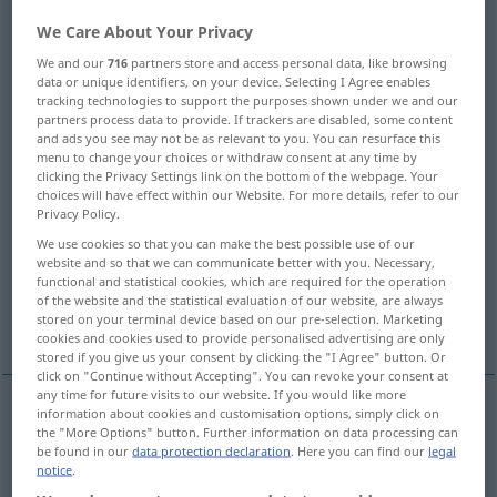
sup
farthest
[ˈfɑː(r)ðist]
;
furthest
[ˈfəː(r)ðist]
>
We Care About Your Privacy
We and our
716
partners store and access personal data, like browsing
Overview of all translations
data or unique identifiers, on your device. Selecting I Agree enables
(For more details, click/tap on the translation)
tracking technologies to support the purposes shown under we and our
partners process data to provide. If trackers are disabled, some content
and ads you see may not be as relevant to you. You can resurface this
fern, weit entfernt, weit, entlegen
menu to change your choices or withdraw consent at any time by
clicking the Privacy Settings link on the bottom of the webpage. Your
choices will have effect within our Website. For more details, refer to our
weit entfernt
Privacy Policy.
We use cookies so that you can make the best possible use of our
entfernter, abliegend, abgewendet
website and so that we can communicate better with you. Necessary,
functional and statistical cookies, which are required for the operation
of the website and the statistical evaluation of our website, are always
stored on your terminal device based on our pre-selection. Marketing
weit vorgerückt, fortgeschritten
cookies and cookies used to provide personalised advertising are only
stored if you give us your consent by clicking the "I Agree" button. Or
click on "Continue without Accepting". You can revoke your consent at
any time for future visits to our website. If you would like more
information about cookies and customisation options, simply click on
the "More Options" button. Further information on data processing can
fern
,
(weit)
entfernt
,
weit
,
entlegen
far
be found in our
data protection declaration
. Here you can find our
legal
notice
.