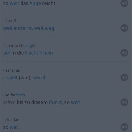
so
weit
das
Auge
reicht
far off
weit
entfernt
,
weit
weg
far into the
night
tief
in die
Nacht
hinein
as far as
soweit
(wie),
soviel
so far
forth
selten
bis zu diesem
Punkt
, so
weit
that far
so
weit