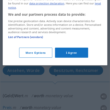
be found in our
data protection declaration
. Here you can find our
legal
worth
[wəː(r)θ]
s
notice
.
Overview of all translations
We and our partners process data to provide:
(For more details, click/tap on the translation)
Use precise geolocation data. Actively scan device characteristics for
identification. Store and/or access information on a device. Personalised
advertising and content, advertising and content measurement,
GeldWert, Preis
audience research and services development.
List of Partners (vendors)
Wert, Bedeutung, Wichtigkeit
More Options
I Agree
innerer Wert, Güte, Verdienst, Tugend
Ansehen, Würde
Besitztum, Reichtümer
(Geld)Wert
m
worth
monetary value
Preis
m
worth
monetary value