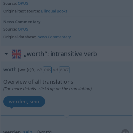
Source:
OPUS
Original text source:
Bilingual Books
News-Commentary
Source:
OPUS
Original database:
News Commentary
„worth“
: intransitive verb
worth
[wəː(r)θ]
v/i
od
OBS
POET
Overview of all translations
(For more details, click/tap on the translation)
werden, sein
werden,
sein
worth