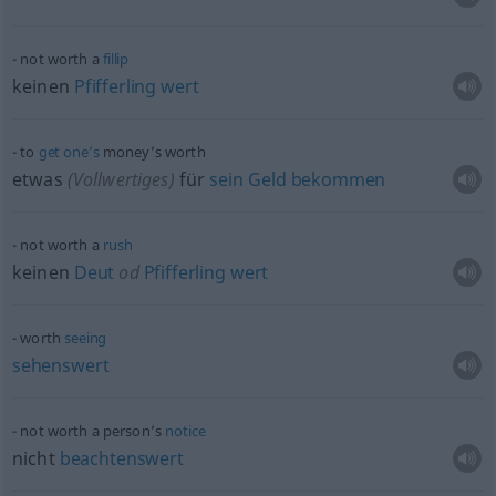
not worth a
fillip
keinen
Pfifferling
wert
to
get
one’s
money’s worth
etwas
(Vollwertiges)
für
sein
Geld
bekommen
not worth a
rush
keinen
Deut
od
Pfifferling
wert
worth
seeing
sehenswert
not worth a person’s
notice
nicht
beachtenswert