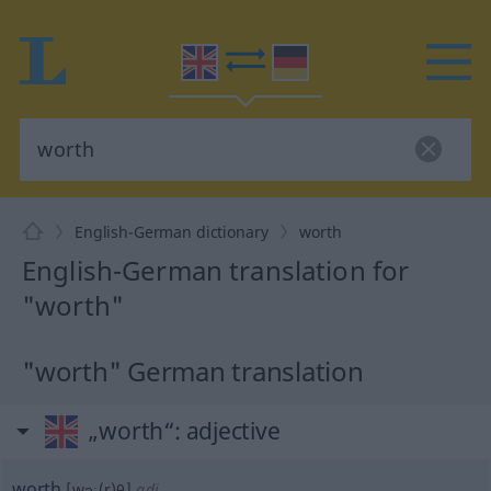
English-German dictionary
worth
English-German translation for
"worth"
"worth" German translation
„worth“
: adjective
worth
[wəː(r)θ]
adj