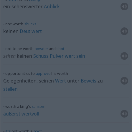
ein sehenswerter
Anblick
not worth
shucks
keinen
Deut
wert
not to be worth
powder
and
shot
selten
keinen
Schuss
Pulver
wert
sein
opportunities to
approve
his worth
Gelegenheiten, seinen
Wert
unter
Beweis
zu
stellen
worth a king’s
ransom
äußerst
wertvoll
it’s
not worth a
hoot