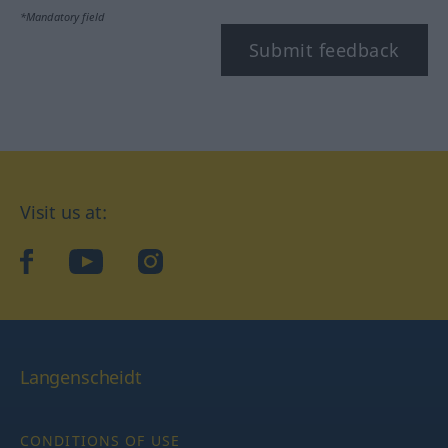
*Mandatory field
Submit feedback
Visit us at:
facebook
YouTube
Instagram
Langenscheidt
CONDITIONS OF USE