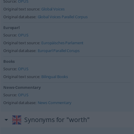
Source:
OPUS
Original text source:
Global Voices
Original database:
Global Voices Parallel Corpus
Europarl
Source:
OPUS
Original text source:
Europäisches Parlament
Original database:
Europarl Parallel Corups
Books
Source:
OPUS
Original text source:
Bilingual Books
News-Commentary
Source:
OPUS
Original database:
News Commentary
Synonyms for "worth"