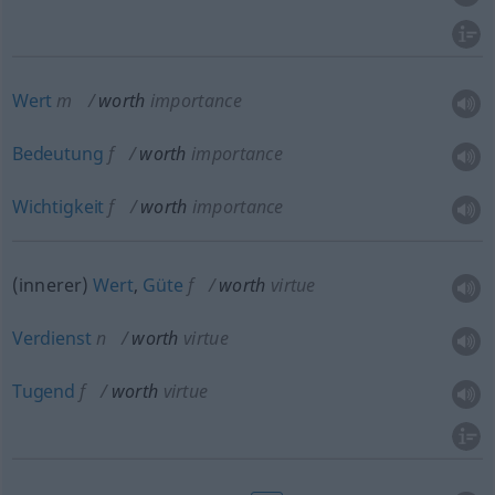
Wert
m
worth
importance
Bedeutung
f
worth
importance
Wichtigkeit
f
worth
importance
(innerer)
Wert
,
Güte
f
worth
virtue
Verdienst
n
worth
virtue
Tugend
f
worth
virtue