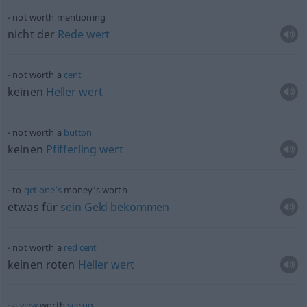
not worth mentioning
nicht der
Rede
wert
not worth a
cent
keinen
Heller
wert
not worth a
button
keinen
Pfifferling
wert
to
get
one’s
money’s worth
etwas
für
sein
Geld
bekommen
not worth a
red
cent
keinen roten
Heller
wert
a
view
worth
seeing