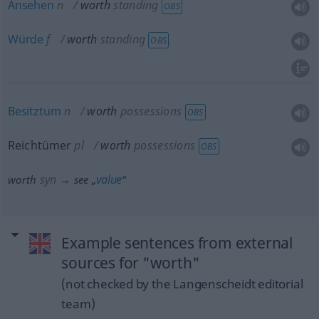
Ansehen
n
worth
standing
OBS
Würde
f
worth
standing
OBS
Besitztum
n
worth
possessions
OBS
Reichtümer
pl
worth
possessions
OBS
syn
value
worth
→ see „
“
Example sentences from external
sources for "worth"
(not checked by the Langenscheidt editorial
team)