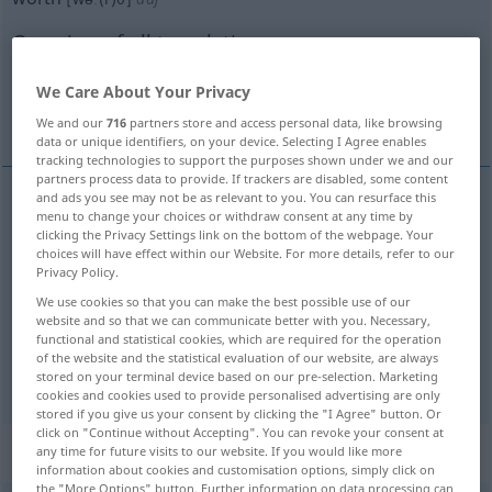
Overview of all translations
(For more details, click/tap on the translation)
We Care About Your Privacy
wert
würdig, wert
We and our
716
partners store and access personal data, like browsing
data or unique identifiers, on your device. Selecting I Agree enables
tracking technologies to support the purposes shown under we and our
partners process data to provide. If trackers are disabled, some content
and ads you see may not be as relevant to you. You can resurface this
menu to change your choices or withdraw consent at any time by
wert
worth
particular amount
clicking the Privacy Settings link on the bottom of the webpage. Your
choices will have effect within our Website. For more details, refer to our
Privacy Policy.
We use cookies so that you can make the best possible use of our
website and so that we can communicate better with you. Necessary,
würdig
,
wert
worth
functional and statistical cookies, which are required for the operation
FIG
(
GEN
)
of the website and the statistical evaluation of our website, are always
stored on your terminal device based on our pre-selection. Marketing
cookies and cookies used to provide personalised advertising are only
stored if you give us your consent by clicking the "I Agree" button. Or
click on "Continue without Accepting". You can revoke your consent at
„worth“
: noun
any time for future visits to our website. If you would like more
information about cookies and customisation options, simply click on
the "More Options" button. Further information on data processing can