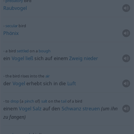
predatory
bird
Raubvogel
secular
bird
Phönix
a bird
settled
on a
bough
ein
Vogel
ließ
sich auf einem
Zweig
nieder
the bird rises into the
air
der
Vogel
erhebt sich in die
Luft
to
drop
(a
pinch
of)
salt
on the
tail
of a bird
einem
Vogel
Salz
auf den
Schwanz
streuen
(um ihn
zu fangen)