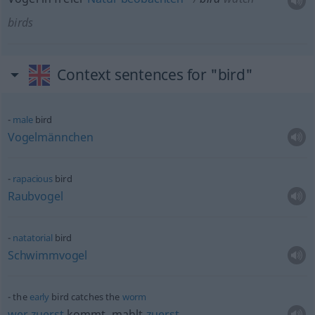
birds
Context sentences for "bird"
male
bird
Vogelmännchen
rapacious
bird
Raubvogel
natatorial
bird
Schwimmvogel
the
early
bird catches the
worm
wer
zuerst
kommt, mahlt
zuerst