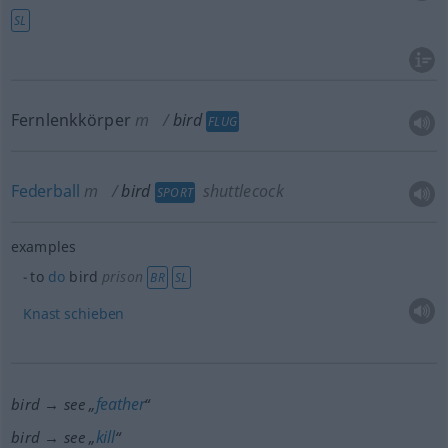
SL
Fernlenkkörper
m
bird
FLUG
Federball
m
bird
shuttlecock
SPORT
examples
to
do
bird
prison
BR
SL
Knast
schieben
feather
bird → see „
“
kill
bird → see „
“