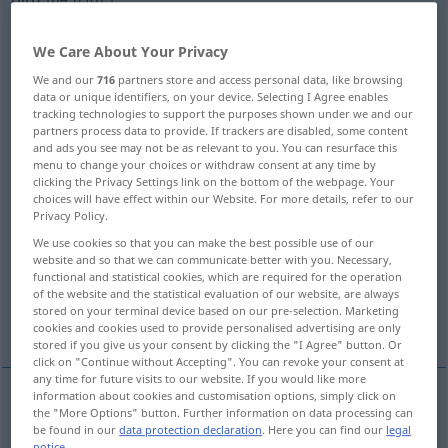
Overview of all translations
We Care About Your Privacy
(For more details, click/tap on the translation)
We and our
716
partners store and access personal data, like browsing
data or unique identifiers, on your device. Selecting I Agree enables
Vogel
tracking technologies to support the purposes shown under we and our
partners process data to provide. If trackers are disabled, some content
and ads you see may not be as relevant to you. You can resurface this
Jagdvogel, Rebhuhn, Tontaube, Vogelwild
menu to change your choices or withdraw consent at any time by
clicking the Privacy Settings link on the bottom of the webpage. Your
choices will have effect within our Website. For more details, refer to our
Kerl
Biene
verächtliches Zischen
Privacy Policy.
We use cookies so that you can make the best possible use of our
website and so that we can communicate better with you. Necessary,
Fernlenkkörper
Federball
functional and statistical cookies, which are required for the operation
of the website and the statistical evaluation of our website, are always
stored on your terminal device based on our pre-selection. Marketing
More examples...
cookies and cookies used to provide personalised advertising are only
stored if you give us your consent by clicking the "I Agree" button. Or
click on "Continue without Accepting". You can revoke your consent at
any time for future visits to our website. If you would like more
information about cookies and customisation options, simply click on
the "More Options" button. Further information on data processing can
Vogel
m
bird
be found in our
data protection declaration
. Here you can find our
legal
notice
.