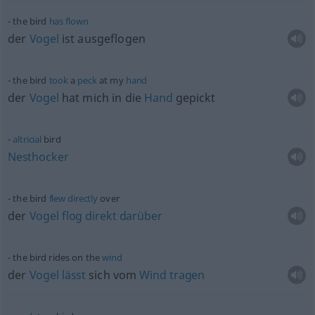
the bird
has
flown
der
Vogel
ist ausgeflogen
the bird
took
a
peck
at my
hand
der
Vogel
hat mich in die
Hand
gepickt
altricial
bird
Nesthocker
the bird
flew
directly
over
der
Vogel
flog
direkt
darüber
the bird rides on the
wind
der
Vogel
lässt
sich vom
Wind
tragen