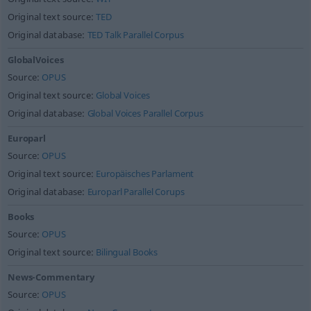
Original text source:
TED
Original database:
TED Talk Parallel Corpus
GlobalVoices
Source:
OPUS
Original text source:
Global Voices
Original database:
Global Voices Parallel Corpus
Europarl
Source:
OPUS
Original text source:
Europäisches Parlament
Original database:
Europarl Parallel Corups
Books
Source:
OPUS
Original text source:
Bilingual Books
News-Commentary
Source:
OPUS