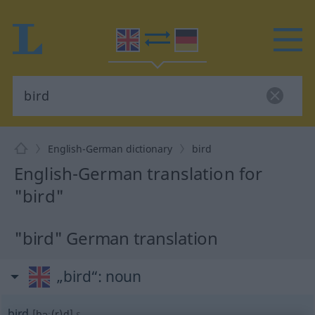
English-German dictionary
bird
English-German translation for
"bird"
"bird" German translation
„bird“
: noun
bird
[bəː(r)d]
s