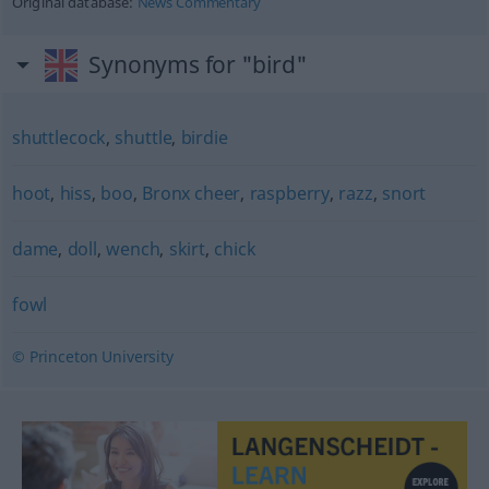
Original database:
News Commentary
Synonyms for "bird"
shuttlecock
,
shuttle
,
birdie
hoot
,
hiss
,
boo
,
Bronx cheer
,
raspberry
,
razz
,
snort
dame
,
doll
,
wench
,
skirt
,
chick
fowl
© Princeton University