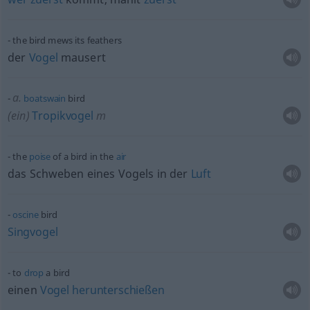
the bird mews its feathers
der
Vogel
mausert
a.
boatswain
bird
(ein)
Tropikvogel
m
the
poise
of a bird in the
air
das Schweben eines Vogels in der
Luft
oscine
bird
Singvogel
to
drop
a bird
einen
Vogel
herunterschießen