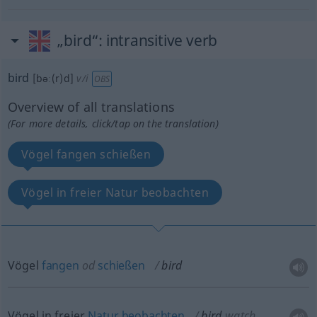
„bird“
: intransitive verb
bird
[bəː(r)d]
v/i
OBS
Overview of all translations
(For more details, click/tap on the translation)
Vögel fangen schießen
Vögel in freier Natur beobachten
Vögel
fangen
od
schießen
bird
Vögel in freier
Natur
beobachten
bird
watch