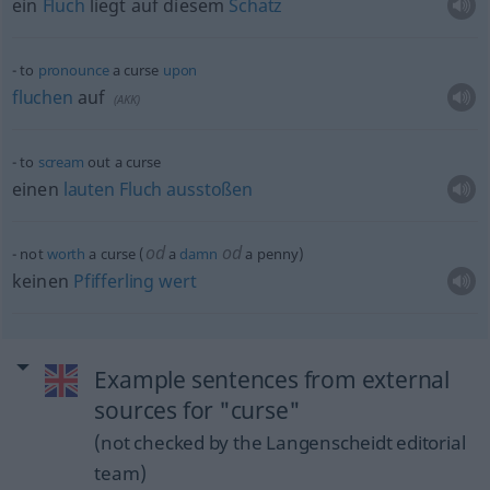
ein
Fluch
liegt auf diesem
Schatz
to
pronounce
a curse
upon
fluchen
auf
(
AKK
)
to
scream
out a curse
einen
lauten
Fluch
ausstoßen
od
od
not
worth
a curse (
a
damn
a penny)
keinen
Pfifferling
wert
Example sentences from external
sources for "curse"
(not checked by the Langenscheidt editorial
team)