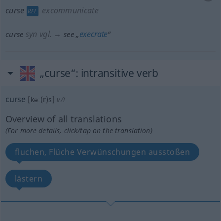
curse
excommunicate
REL
syn vgl.
execrate
curse
→ see „
“
„curse“
: intransitive verb
curse
[kəː(r)s]
v/i
Overview of all translations
(For more details, click/tap on the translation)
fluchen, Flüche Verwünschungen ausstoßen
lästern