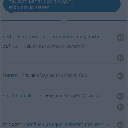
mit dem Bannfluch belegen,
exkommunizieren
verfluchen
,
verwünschen
,
verdammen
,
fluchen
auf
curse
put curse on, swear at
(
AKK
)
lästern
curse
blaspheme against: God
strafen
,
quälen
curse
punish
MEIST
<
>
(
PASSIV
)
mit dem
Bannfluch
belegen
,
exkommunizieren