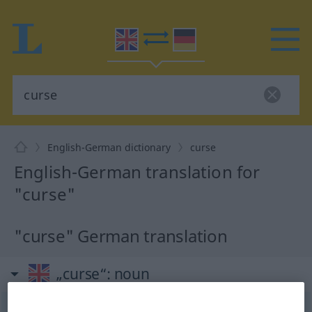
English-German dictionary
curse
English-German translation for
"curse"
"curse" German translation
„curse“
: noun
curse
[kəː(r)s]
s