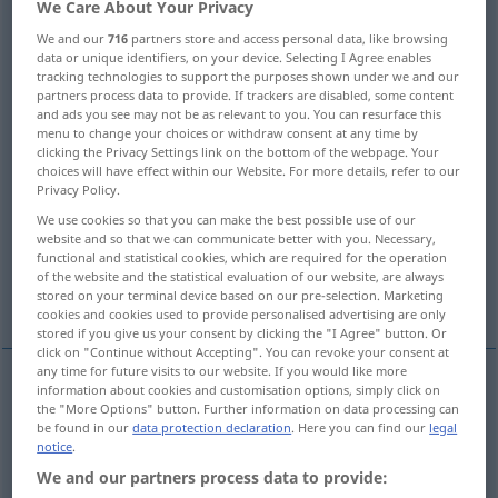
We Care About Your Privacy
Overview of all translations
We and our
716
partners store and access personal data, like browsing
data or unique identifiers, on your device. Selecting I Agree enables
(For more details, click/tap on the translation)
tracking technologies to support the purposes shown under we and our
partners process data to provide. If trackers are disabled, some content
Fluch
and ads you see may not be as relevant to you. You can resurface this
menu to change your choices or withdraw consent at any time by
clicking the Privacy Settings link on the bottom of the webpage. Your
choices will have effect within our Website. For more details, refer to our
Verdammung, Bannfluch, Kirchenbann
Privacy Policy.
We use cookies so that you can make the best possible use of our
Fluch, Unglück
Menstruation, Periode
website and so that we can communicate better with you. Necessary,
functional and statistical cookies, which are required for the operation
of the website and the statistical evaluation of our website, are always
Verwünschung, Fluch
stored on your terminal device based on our pre-selection. Marketing
cookies and cookies used to provide personalised advertising are only
stored if you give us your consent by clicking the "I Agree" button. Or
click on "Continue without Accepting". You can revoke your consent at
any time for future visits to our website. If you would like more
information about cookies and customisation options, simply click on
Fluch
m
curse
magic phrase
the "More Options" button. Further information on data processing can
be found in our
data protection declaration
. Here you can find our
legal
notice
.
We and our partners process data to provide: