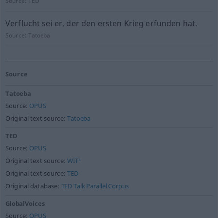
Source:
TED
Verflucht sei er, der den ersten Krieg erfunden hat.
Source:
Tatoeba
Source
Tatoeba
Source:
OPUS
Original text source:
Tatoeba
TED
Source:
OPUS
Original text source:
WIT³
Original text source:
TED
Original database:
TED Talk Parallel Corpus
GlobalVoices
Source:
OPUS