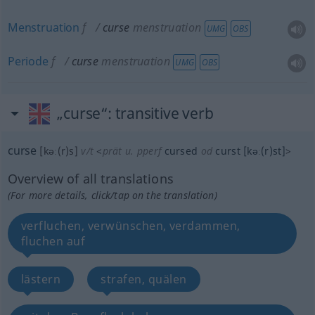
Menstruation
f
curse
menstruation
UMG
OBS
Periode
f
curse
menstruation
UMG
OBS
„curse“
: transitive verb
curse
[kəː(r)s]
v/t
<
prät
u.
pperf
cursed
od
curst
[kəː(r)st]
>
Overview of all translations
(For more details, click/tap on the translation)
verfluchen, verwünschen, verdammen,
fluchen auf
lästern
strafen, quälen