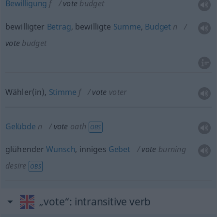
Bewilligung
f
vote
budget
bewilligter
Betrag
, bewilligte
Summe
,
Budget
n
vote
budget
Wähler(in),
Stimme
f
vote
voter
Gelübde
n
vote
oath
OBS
glühender
Wunsch
, inniges
Gebet
vote
burning
desire
OBS
„vote“
: intransitive verb