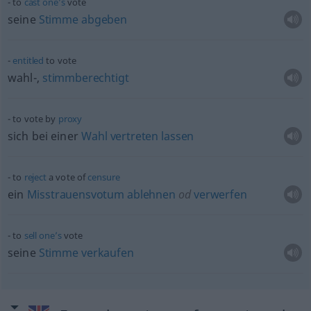
to
cast
one’s
vote
seine
Stimme
abgeben
entitled
to vote
wahl-,
stimmberechtigt
to vote by
proxy
sich bei einer
Wahl
vertreten
lassen
to
reject
a vote of
censure
ein
Misstrauensvotum
ablehnen
od
verwerfen
to
sell
one’s
vote
seine
Stimme
verkaufen