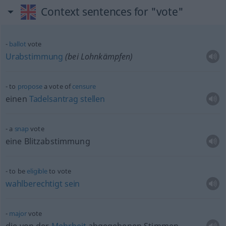
Context sentences for "vote"
ballot
vote
Urabstimmung
(bei Lohnkämpfen)
to
propose
a vote of
censure
einen
Tadelsantrag
stellen
a
snap
vote
eine Blitzabstimmung
to be
eligible
to vote
wahlberechtigt
sein
major
vote