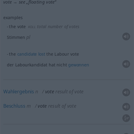
vote → see „
floating vote
“
examples
the vote
total number of votes
KOLL
pl
Stimmen
the
candidate
lost
the Labour vote
der Labourkandidat hat nicht
gewonnen
Wahlergebnis
n
vote
result of vote
Beschluss
m
vote
result of vote