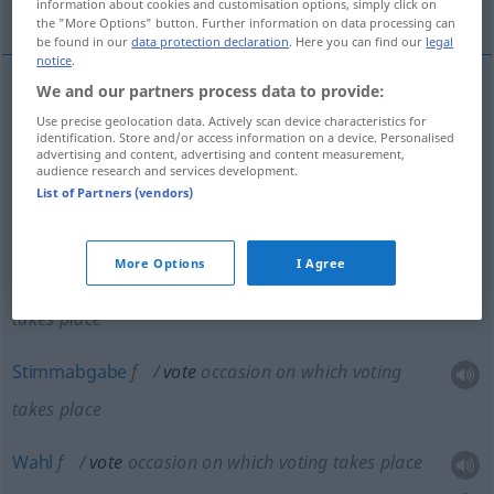
Gelübde, glühender Wunsch, inniges Gebet
information about cookies and customisation options, simply click on
the "More Options" button. Further information on data processing can
be found in our
data protection declaration
. Here you can find our
legal
notice
.
We and our partners process data to provide:
Wahl(stimme)
f
vote
choice in election
Use precise geolocation data. Actively scan device characteristics for
identification. Store and/or access information on a device. Personalised
advertising and content, advertising and content measurement,
Votum
n
vote
choice in election
audience research and services development.
List of Partners (vendors)
More Options
I Agree
Abstimmung
f
vote
occasion on which voting
takes place
Stimmabgabe
f
vote
occasion on which voting
takes place
Wahl
f
vote
occasion on which voting takes place