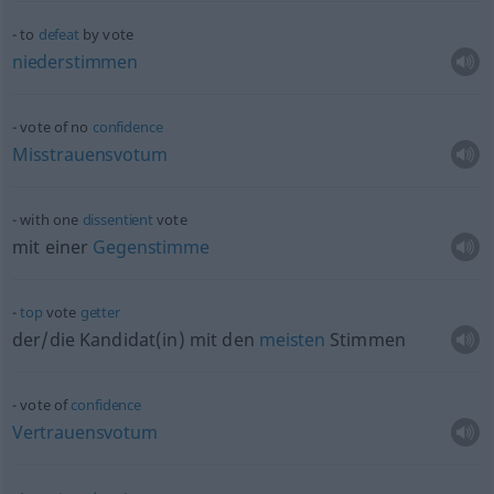
to
defeat
by vote
niederstimmen
vote of no
confidence
Misstrauensvotum
with one
dissentient
vote
mit einer
Gegenstimme
top
vote
getter
der/die Kandidat(in) mit den
meisten
Stimmen
vote of
confidence
Vertrauensvotum