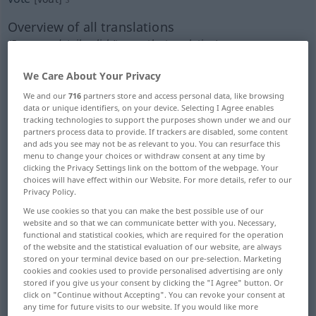
Overview of all translations
(For more details, click/tap on the translation)
Wahlstimme, Votum
We Care About Your Privacy
We and our
716
partners store and access personal data, like browsing
data or unique identifiers, on your device. Selecting I Agree enables
Abstimmung, Stimmabgabe, Wahl
tracking technologies to support the purposes shown under we and our
partners process data to provide. If trackers are disabled, some content
and ads you see may not be as relevant to you. You can resurface this
Stimm-, Wahlzettel, Stimme
menu to change your choices or withdraw consent at any time by
clicking the Privacy Settings link on the bottom of the webpage. Your
choices will have effect within our Website. For more details, refer to our
Wahlergebnis, Beschluss
Privacy Policy.
We use cookies so that you can make the best possible use of our
website and so that we can communicate better with you. Necessary,
Bewilligung, bewilligter Betrag, bewilligte
functional and statistical cookies, which are required for the operation
Summe, Budget
of the website and the statistical evaluation of our website, are always
stored on your terminal device based on our pre-selection. Marketing
cookies and cookies used to provide personalised advertising are only
Wählerin, Stimme
stored if you give us your consent by clicking the "I Agree" button. Or
click on "Continue without Accepting". You can revoke your consent at
any time for future visits to our website. If you would like more