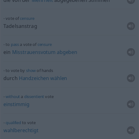
die von der
Mehrheit
abgegebenen Stimmen
vote of
censure
Tadelsanstrag
to
pass
a vote of
censure
ein
Misstrauensvotum
abgeben
to vote by
show
of hands
durch
Handzeichen
wählen
without
a
dissentient
vote
einstimmig
qualified
to vote
wahlberechtigt