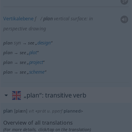
Vertikalebene
f
plan
vertical surface: in
perspective drawing
syn
design
plan
→ see „
“
plot
plan → see „
“
project
plan → see „
“
scheme
plan → see „
“
„plan“
: transitive verb
plan
[plæn]
v/t
<
prät
u.
pperf
planned
>
Overview of all translations
(For more details, click/tap on the translation)