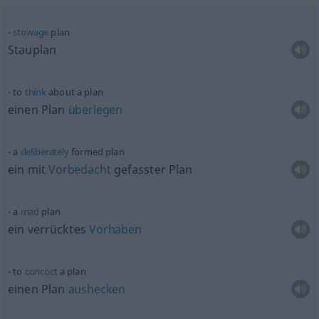
stowage
plan
Stauplan
to
think
about a plan
einen Plan
überlegen
a
deliberately
formed plan
ein mit
Vorbedacht
gefasster Plan
a
mad
plan
ein verrücktes
Vorhaben
to
concoct
a plan
einen Plan
aushecken