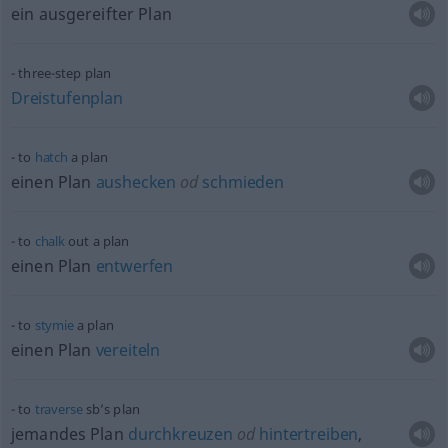
ein ausgereifter Plan
three-step plan
Dreistufenplan
to
hatch
a plan
einen Plan
aushecken
od
schmieden
to
chalk
out a plan
einen Plan
entwerfen
to
stymie
a plan
einen Plan
vereiteln
to
traverse
sb’s plan
jemandes Plan
durchkreuzen
od
hintertreiben
,