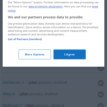
the "More Options" button. Further information on data processing can
be found in our
data protection declaration
. Here you can find our
legal
notice
.
(Spiel-,
Wirtschafts-
, Arbeits)Plan
m
plan
We and our partners process data to provide:
Entwurf
m
plan
Use precise geolocation data. Actively scan device characteristics for
identification. Store and/or access information on a device. Personalised
advertising and content, advertising and content measurement,
audience research and services development.
Projekt
n
plan
List of Partners (vendors)
Vorhaben
n
plan
More Options
I Agree
Absicht
f
plan
Verfahren
n
plan
process, method
Weg
m
plan
process, method
Methode
f
plan
process, method