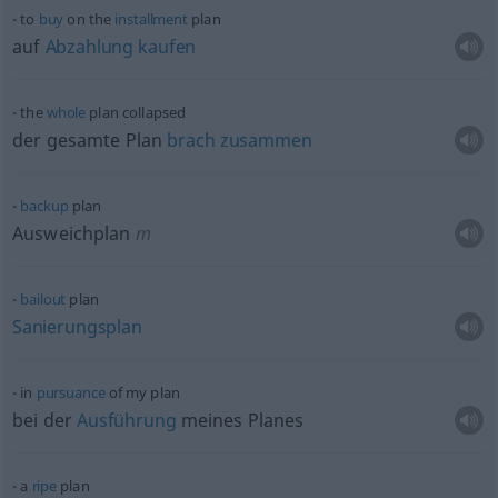
to
buy
on the
installment
plan
auf
Abzahlung
kaufen
the
whole
plan collapsed
der gesamte Plan
brach
zusammen
backup
plan
Ausweichplan
m
bailout
plan
Sanierungsplan
in
pursuance
of my plan
bei der
Ausführung
meines Planes
a
ripe
plan