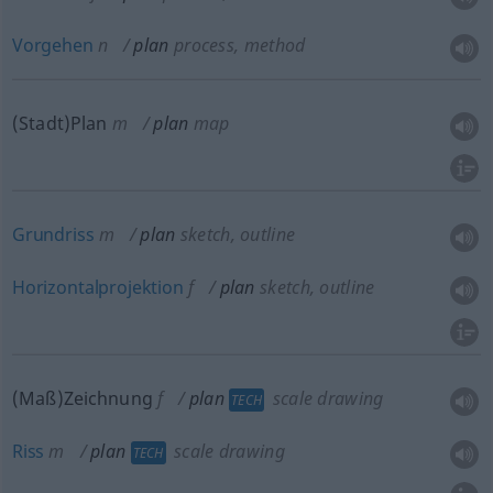
Vorgehen
n
plan
process, method
(Stadt)Plan
m
plan
map
Grundriss
m
plan
sketch, outline
Horizontalprojektion
f
plan
sketch, outline
(Maß)Zeichnung
f
plan
scale drawing
TECH
Riss
m
plan
scale drawing
TECH