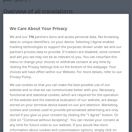
Overview of all translations
(For more details, click/tap on the translation)
We Care About Your Privacy
Spiel-, Wirtschafts-, ArbeitsPlan, Entwurf,
Projekt
We and our
716
partners store and access personal data, like browsing
data or unique identifiers, on your device. Selecting I Agree enables
tracking technologies to support the purposes shown under we and our
partners process data to provide. If trackers are disabled, some content
Verfahren, Weg, Methode, Vorgehen
and ads you see may not be as relevant to you. You can resurface this
menu to change your choices or withdraw consent at any time by
clicking the Privacy Settings link on the bottom of the webpage. Your
StadtPlan
choices will have effect within our Website. For more details, refer to our
Privacy Policy.
Grundriss, Horizontalprojektion
We use cookies so that you can make the best possible use of our
website and so that we can communicate better with you. Necessary,
functional and statistical cookies, which are required for the operation
of the website and the statistical evaluation of our website, are always
MaßZeichnung, Riss
Vertikalebene
stored on your terminal device based on our pre-selection. Marketing
cookies and cookies used to provide personalised advertising are only
stored if you give us your consent by clicking the "I Agree" button. Or
Vorhaben, Absicht
click on "Continue without Accepting". You can revoke your consent at
any time for future visits to our website. If you would like more
information about cookies and customisation options, simply click on