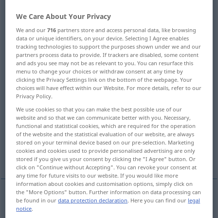
We Care About Your Privacy
Overview of all translations
(For more details, click/tap on the translation)
We and our
716
partners store and access personal data, like browsing
data or unique identifiers, on your device. Selecting I Agree enables
tracking technologies to support the purposes shown under we and our
Kompass
partners process data to provide. If trackers are disabled, some content
and ads you see may not be as relevant to you. You can resurface this
menu to change your choices or withdraw consent at any time by
Umkreis, Umfang, Ausdehnung
clicking the Privacy Settings link on the bottom of the webpage. Your
choices will have effect within our Website. For more details, refer to our
Privacy Policy.
Grenzen, Schranken
We use cookies so that you can make the best possible use of our
website and so that we can communicate better with you. Necessary,
functional and statistical cookies, which are required for the operation
Bereich, Bezirk, Sphäre, Gebiet
Umfang
of the website and the statistical evaluation of our website, are always
stored on your terminal device based on our pre-selection. Marketing
cookies and cookies used to provide personalised advertising are only
Kreis, Ring, Bogen
Umweg
stored if you give us your consent by clicking the "I Agree" button. Or
click on "Continue without Accepting". You can revoke your consent at
any time for future visits to our website. If you would like more
information about cookies and customisation options, simply click on
the "More Options" button. Further information on data processing can
be found in our
data protection declaration
. Here you can find our
legal
Kompass
m
compass
PHYS
notice
.