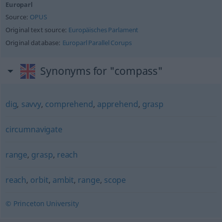
Europarl
Source:
OPUS
Original text source:
Europäisches Parlament
Original database:
Europarl Parallel Corups
Synonyms for "compass"
dig
,
savvy
,
comprehend
,
apprehend
,
grasp
circumnavigate
range
,
grasp
,
reach
reach
,
orbit
,
ambit
,
range
,
scope
© Princeton University