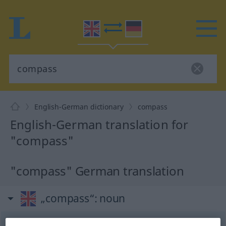
English-German dictionary
compass
English-German translation for
"compass"
"compass" German translation
„compass“
: noun
compass
[ˈkʌmpəs]
s