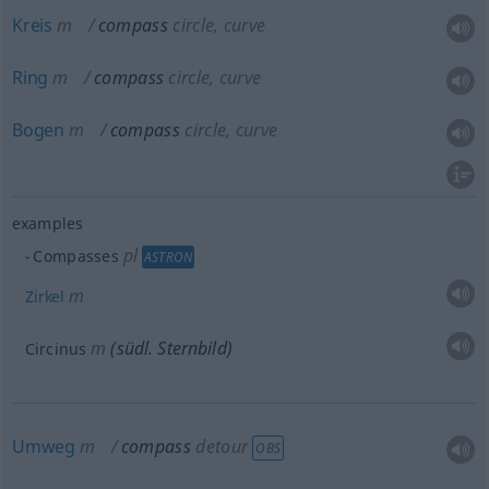
Kreis
m
compass
circle, curve
Ring
m
compass
circle, curve
Bogen
m
compass
circle, curve
examples
pl
Compasses
ASTRON
m
Zirkel
m
(südl. Sternbild)
Circinus
Umweg
m
compass
detour
OBS