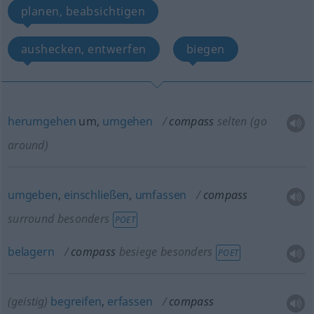
planen, beabsichtigen
aushecken, entwerfen
biegen
herumgehen
um,
umgehen
compass
selten
(go
around)
umgeben
,
einschließen
,
umfassen
compass
surround
besonders
POET
belagern
compass
besiege
besonders
POET
(geistig)
begreifen
,
erfassen
compass