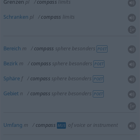
Grenzen
pl
compass
limits
Schranken
pl
compass
limits
Bereich
m
compass
sphere
besonders
POET
Bezirk
m
compass
sphere
besonders
POET
Sphäre
f
compass
sphere
besonders
POET
Gebiet
n
compass
sphere
besonders
POET
Umfang
m
compass
of voice or instrument
MUS