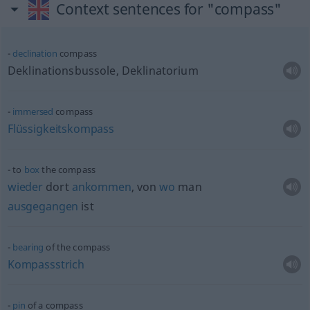
Context sentences for "compass"
declination
compass
Deklinationsbussole, Deklinatorium
immersed
compass
Flüssigkeitskompass
to
box
the compass
wieder
dort
ankommen
, von
wo
man
ausgegangen
ist
bearing
of the compass
Kompassstrich
pin
of a compass