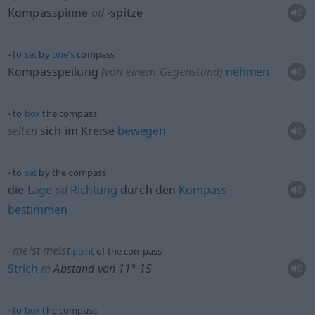
Kompasspinne
od
-spitze
to
set
by
one’s
compass
Kompasspeilung
(von einem Gegenstand)
nehmen
to
box
the compass
selten
sich im Kreise
bewegen
to
set
by the compass
die
Lage
od
Richtung
durch den
Kompass
bestimmen
meist
meist
point
of the compass
Strich
m
Abstand von 11° 15
to
box
the compass