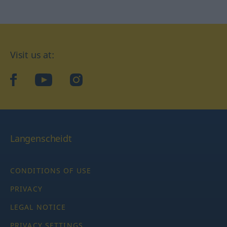
Visit us at:
facebook
YouTube
Instagram
Langenscheidt
CONDITIONS OF USE
PRIVACY
LEGAL NOTICE
PRIVACY SETTINGS