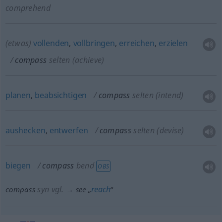
comprehend
(etwas)
vollenden
,
vollbringen
,
erreichen
,
erzielen
compass
selten
(achieve)
planen
,
beabsichtigen
compass
selten
(intend)
aushecken
,
entwerfen
compass
selten
(devise)
biegen
compass
bend
OBS
syn vgl.
reach
compass
→ see „
“