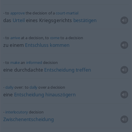
to
approve
the decision of a
court-martial
das
Urteil
eines Kriegsgerichts
bestätigen
to
arrive
at a decision, to
come
to a decision
zu einem
Entschluss
kommen
to
make
an
informed
decision
eine durchdachte
Entscheidung
treffen
dally
over: to
dally
over a decision
eine
Entscheidung
hinauszögern
interlocutory
decision
Zwischenentscheidung