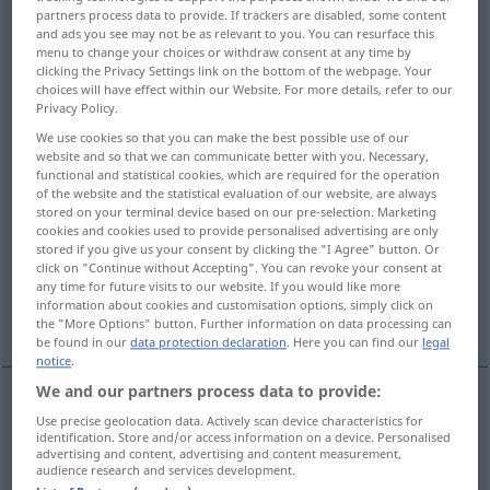
partners process data to provide. If trackers are disabled, some content
and ads you see may not be as relevant to you. You can resurface this
Overview of all translations
menu to change your choices or withdraw consent at any time by
(For more details, click/tap on the translation)
clicking the Privacy Settings link on the bottom of the webpage. Your
choices will have effect within our Website. For more details, refer to our
Privacy Policy.
Entschluss
Entscheidung
We use cookies so that you can make the best possible use of our
website and so that we can communicate better with you. Necessary,
gerichtliche Entscheidung, Urteil
functional and statistical cookies, which are required for the operation
of the website and the statistical evaluation of our website, are always
stored on your terminal device based on our pre-selection. Marketing
Schiedsspruch
cookies and cookies used to provide personalised advertising are only
stored if you give us your consent by clicking the "I Agree" button. Or
click on "Continue without Accepting". You can revoke your consent at
any time for future visits to our website. If you would like more
Entschlusskraft, Entschlossen-,
information about cookies and customisation options, simply click on
Entschiedenheit
the "More Options" button. Further information on data processing can
be found in our
data protection declaration
. Here you can find our
legal
notice
.
We and our partners process data to provide:
Use precise geolocation data. Actively scan device characteristics for
Entschluss
m
decision
result of making up one’s
identification. Store and/or access information on a device. Personalised
advertising and content, advertising and content measurement,
mind
audience research and services development.