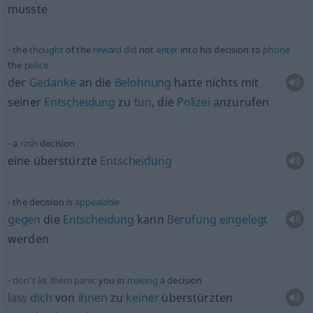
musste
the
thought
of the
reward
did
not
enter
into his decision to
phone
the
police
der
Gedanke
an die
Belohnung
hatte nichts mit
seiner
Entscheidung
zu
tun
, die
Polizei
anzurufen
a
rash
decision
eine überstürzte
Entscheidung
the decision is
appealable
gegen
die
Entscheidung
kann
Berufung
eingelegt
werden
don’t
let
them
panic
you in
making
a decision
lass
dich
von
ihnen
zu
keiner
überstürzten