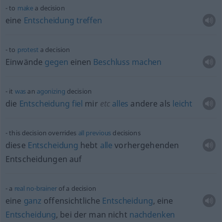
to
make
a decision
eine
Entscheidung
treffen
to
protest
a decision
Einwände
gegen
einen
Beschluss
machen
it
was
an
agonizing
decision
die
Entscheidung
fiel
mir
etc
alles
andere als
leicht
this decision overrides
all
previous
decisions
diese
Entscheidung
hebt
alle
vorhergehenden
Entscheidungen auf
a
real
no-brainer
of a decision
eine
ganz
offensichtliche
Entscheidung
, eine
Entscheidung
, bei der man nicht
nachdenken