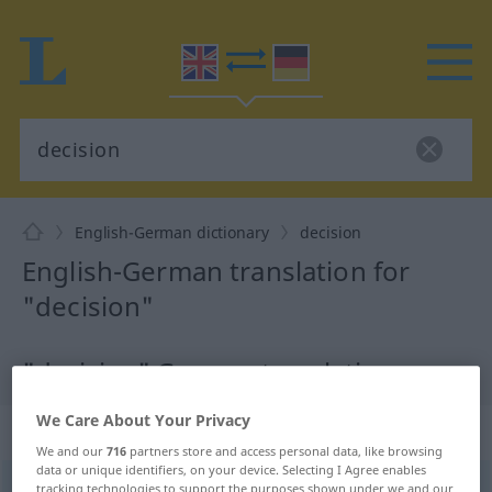
English-German dictionary
decision
English-German translation for
"decision"
"decision" German translation
We Care About Your Privacy
„decision“
: noun
We and our
716
partners store and access personal data, like browsing
data or unique identifiers, on your device. Selecting I Agree enables
decision
tracking technologies to support the purposes shown under we and our
[diˈsiʒən]
s