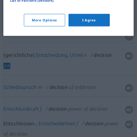
List of Partners (vendors)
More Options
I Agree
Entscheidung
f
decision
of dispute
(gerichtliche)
Entscheidung
,
Urteil
n
decision
JUR
Schiedsspruch
m
decision
of arbitrator
Entschlusskraft
f
decision
power of decision
Entschlossen-,
Entschiedenheit
f
decision
power
of decision