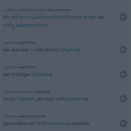
I
don’t
want
to
overstay
my welcome
ich
will
eure
Gastfreundschaft
nicht
länger
als
nötig
beanspruchen
a
warm
welcome
ein warmer
od
herzlicher
Empfang
a
frosty
welcome
ein frostiger
Empfang
to
outstay
one’s
welcome
länger
bleiben
, als man
willkommen
ist
to
wave
welcome to
sb
jemandem ein
Willkommen
zunwinken