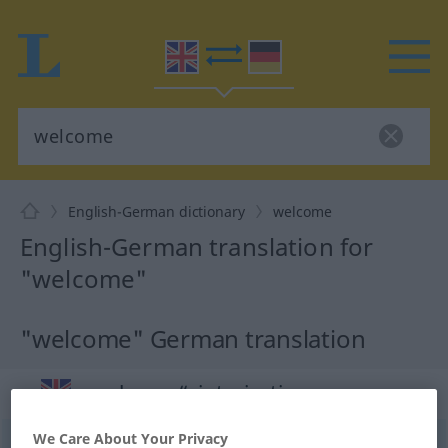
English-German dictionary
welcome
English-German translation for
"welcome"
"welcome" German translation
„welcome“
: interjection
We Care About Your Privacy
welcome
[ˈwelkəm]
int