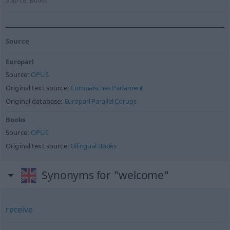
Source:
Books
Source
Europarl
Source:
OPUS
Original text source:
Europäisches Parlament
Original database:
Europarl Parallel Corups
Books
Source:
OPUS
Original text source:
Bilingual Books
Synonyms for "welcome"
receive