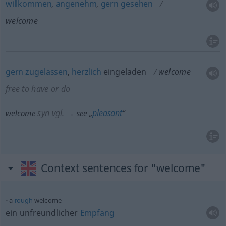
willkommen
,
angenehm
,
gern
gesehen
welcome
gern
zugelassen
,
herzlich
eingeladen
welcome
free to have or do
syn vgl.
pleasant
welcome
→ see „
“
Context sentences for "welcome"
a
rough
welcome
ein unfreundlicher
Empfang