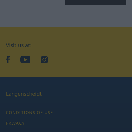
Visit us at:
facebook
YouTube
Instagram
Langenscheidt
CONDITIONS OF USE
PRIVACY