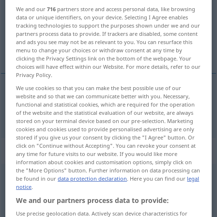
We and our
716
partners store and access personal data, like browsing
Overview of all translations
data or unique identifiers, on your device. Selecting I Agree enables
tracking technologies to support the purposes shown under we and our
(For more details, click/tap on the translation)
partners process data to provide. If trackers are disabled, some content
and ads you see may not be as relevant to you. You can resurface this
willkommen!
menu to change your choices or withdraw consent at any time by
clicking the Privacy Settings link on the bottom of the webpage. Your
choices will have effect within our Website. For more details, refer to our
Privacy Policy.
We use cookies so that you can make the best possible use of our
website and so that we can communicate better with you. Necessary,
willkommen!
welcome
functional and statistical cookies, which are required for the operation
of the website and the statistical evaluation of our website, are always
stored on your terminal device based on our pre-selection. Marketing
cookies and cookies used to provide personalised advertising are only
stored if you give us your consent by clicking the "I Agree" button. Or
click on "Continue without Accepting". You can revoke your consent at
„welcome“
: noun
any time for future visits to our website. If you would like more
information about cookies and customisation options, simply click on
the "More Options" button. Further information on data processing can
welcome
[ˈwelkəm]
s
be found in our
data protection declaration
. Here you can find our
legal
notice
.
Overview of all translations
We and our partners process data to provide:
(For more details, click/tap on the translation)
Use precise geolocation data. Actively scan device characteristics for