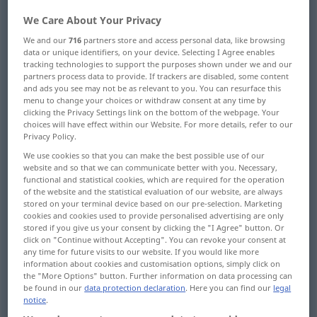
We Care About Your Privacy
Overview of all translations
We and our
716
partners store and access personal data, like browsing
(For more details, click/tap on the translation)
data or unique identifiers, on your device. Selecting I Agree enables
tracking technologies to support the purposes shown under we and our
Erscheinen, Sichtbarwerden
partners process data to provide. If trackers are disabled, some content
and ads you see may not be as relevant to you. You can resurface this
menu to change your choices or withdraw consent at any time by
Auftreten, Vorkommen
clicking the Privacy Settings link on the bottom of the webpage. Your
choices will have effect within our Website. For more details, refer to our
Privacy Policy.
äußere Erscheinung, Aussehen, Äußeres,
We use cookies so that you can make the best possible use of our
Anblick
website and so that we can communicate better with you. Necessary,
functional and statistical cookies, which are required for the operation
of the website and the statistical evaluation of our website, are always
NaturErscheinung, Phänomen
stored on your terminal device based on our pre-selection. Marketing
cookies and cookies used to provide personalised advertising are only
stored if you give us your consent by clicking the "I Agree" button. Or
click on "Continue without Accepting". You can revoke your consent at
äußerer Schein, AnSchein
any time for future visits to our website. If you would like more
information about cookies and customisation options, simply click on
the "More Options" button. Further information on data processing can
Eindruck, Schein
Erscheinung
be found in our
data protection declaration
. Here you can find our
legal
notice
.