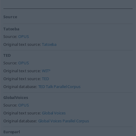
Source
Tatoeba
Source:
OPUS
Original text source:
Tatoeba
TED
Source:
OPUS
Original text source:
WIT³
Original text source:
TED
Original database:
TED Talk Parallel Corpus
GlobalVoices
Source:
OPUS
Original text source:
Global Voices
Original database:
Global Voices Parallel Corpus
Europarl