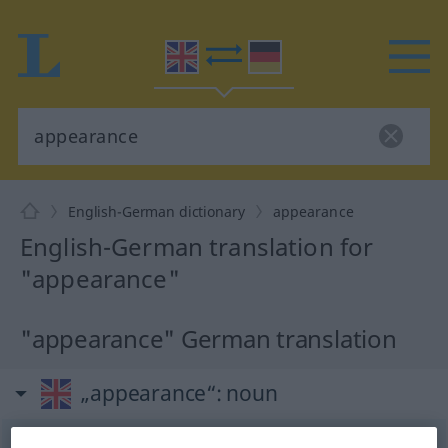
English-German dictionary
appearance
English-German translation for
"appearance"
"appearance" German translation
„appearance“
: noun
appearance
[əˈpi(ə)rəns]
s