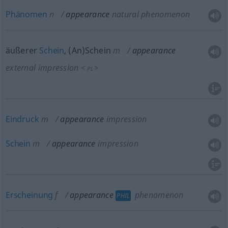
Phänomen
n
appearance
natural phenomenon
äußerer
Schein
, (An)Schein
m
appearance
external impression
<
>
PL
Eindruck
m
appearance
impression
Schein
m
appearance
impression
Erscheinung
f
appearance
phenomenon
PHIL