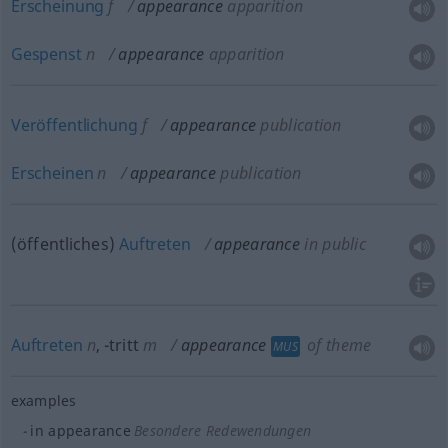
Erscheinung
f
appearance
apparition
Gespenst
n
appearance
apparition
Veröffentlichung
f
appearance
publication
Erscheinen
n
appearance
publication
(öffentliches)
Auftreten
appearance
in public
Auftreten
n
,
-tritt
m
appearance
of theme
MUS
examples
in appearance
Besondere Redewendungen