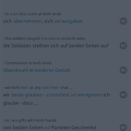
to
burn
the
candle
at both ends
sich
übernehmen
, sich
verausgaben
the soldiers ranged
themselves
on both sides
die Soldaten stellten sich auf beiden Seiten auf
Communion in both kinds
Abendmahl
in
beiderlei
Gestalt
we both
feel
- at any
rate
I
feel
- that …
wir
beide
glauben
-
zumindest
od
wenigstens
ich
glaube - dass …
to
take
gifts with both hands
von beiden Seiten
od
Parteien Geschenke