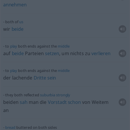
annehmen
both of
us
wir
beide
to
play
both ends against the
middle
auf
beide
Parteien
setzen
, um nichts zu
verlieren
to
play
both ends against the
middle
der lachende
Dritte
sein
they both reflected
suburbia
strongly
beiden
sah
man die
Vorstadt
schon
von Weitem
an
bread
buttered on both sides