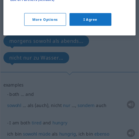
sowohl … als auch...
More Options
I Agree
ich bin sowohl müde als hungrig...
morgens sowohl als abends...
nicht nur zu Wasser...
examples
both … and
sowohl
… als (auch), nicht
nur
…,
sondern
auch
I am both
tired
and
hungry
ich bin
sowohl
müde
als
hungrig
, ich bin
ebenso