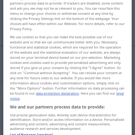
partners process data to provide. If trackers are disabled, some content
and ads you see may not be as relevant to you. You can resurface this
Overview of all translations
menu to change your choices or withdraw consent at any time by
(For more details, click/tap on the translation)
clicking the Privacy Settings link on the bottom of the webpage. Your
choices will have effect within our Website. For more details, refer to our
Privacy Policy.
beide, beides
We use cookies so that you can make the best possible use of our
website and so that we can communicate better with you. Necessary,
functional and statistical cookies, which are required for the operation
of the website and the statistical evaluation of our website, are always
stored on your terminal device based on our pre-selection. Marketing
beide
,
beides
both
cookies and cookies used to provide personalised advertising are only
stored if you give us your consent by clicking the "I Agree" button. Or
click on "Continue without Accepting". You can revoke your consent at
any time for future visits to our website. If you would like more
information about cookies and customisation options, simply click on
the "More Options" button. Further information on data processing can
„both“
: adverb | conjunction
be found in our
data protection declaration
. Here you can find our
legal
notice
.
We and our partners process data to provide:
both
[bouθ]
adv
od
konj
Use precise geolocation data. Actively scan device characteristics for
identification. Store and/or access information on a device. Personalised
Overview of all translations
advertising and content, advertising and content measurement,
audience research and services development.
(For more details, click/tap on the translation)
List of Partners (vendors)