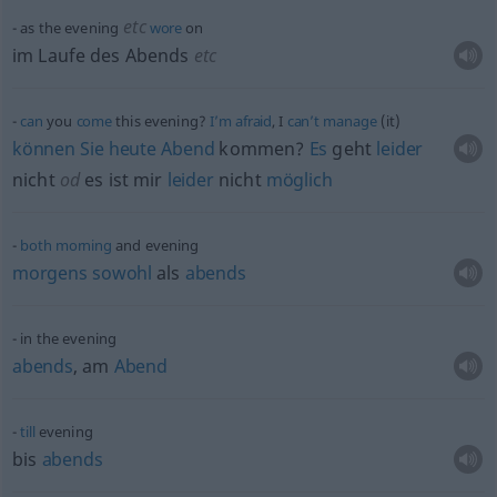
etc
as the evening
wore
on
im Laufe des Abends
etc
can
you
come
this evening?
I’m
afraid
, I
can’t
manage
(it)
können
Sie
heute
Abend
kommen?
Es
geht
leider
nicht
od
es ist mir
leider
nicht
möglich
both
morning
and evening
morgens
sowohl
als
abends
in the evening
abends
, am
Abend
till
evening
bis
abends