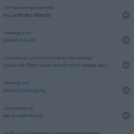
as the evening progressed
im Laufe des Abends
evening
prayer
Abendandacht
have
you
got
anything
fixed
up for this evening?
haben
Sie
(für)
heute
Abend
schon
etwas
vor?
evening
walk
Abendspaziergang
an evening out
ein
Ausgehabend
traffic
mostly
becomes
congested
toward(s) evening