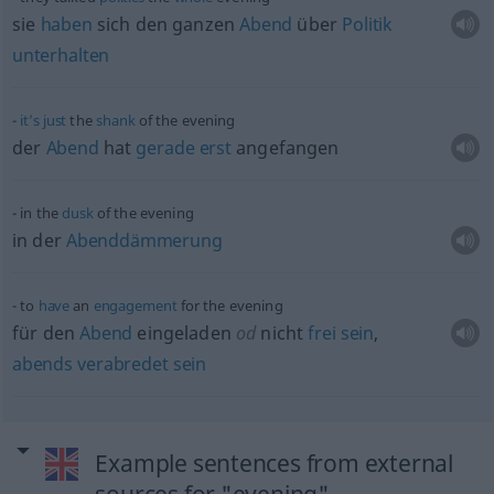
sie
haben
sich den ganzen
Abend
über
Politik
unterhalten
it’s
just
the
shank
of the evening
der
Abend
hat
gerade
erst
angefangen
in the
dusk
of the evening
in der
Abenddämmerung
to
have
an
engagement
for the evening
für den
Abend
eingeladen
od
nicht
frei
sein
,
abends
verabredet
sein
Example sentences from external