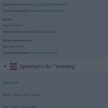
Original text source:
Europäisches Parlament
Original database:
Europarl Parallel Corups
Books
Source:
OPUS
Original text source:
Bilingual Books
News-Commentary
Source:
OPUS
Original database:
News Commentary
Synonyms for "evening"
even out
flush
,
even out
,
level
eve
,
even
,
eventide