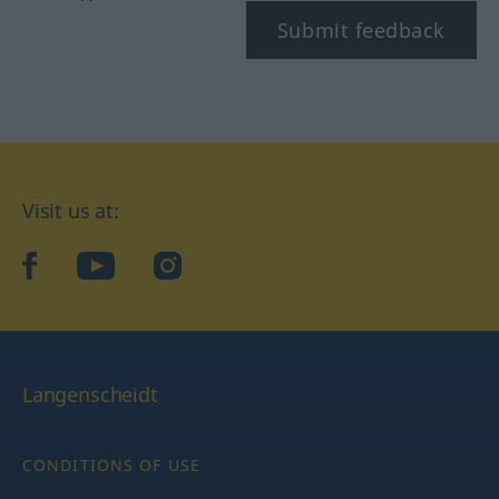
Submit feedback
Visit us at:
facebook
YouTube
Instagram
Langenscheidt
CONDITIONS OF USE