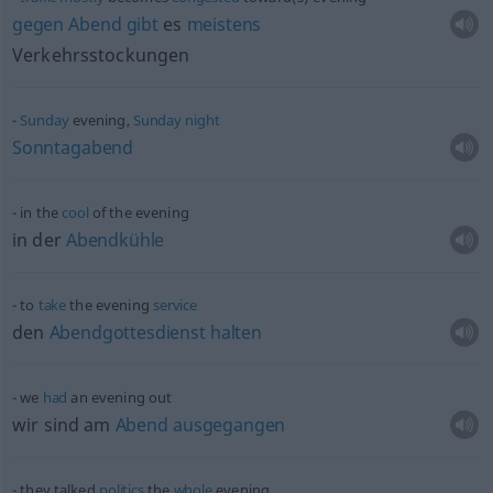
gegen
Abend
gibt
es
meistens
Verkehrsstockungen
Sunday
evening,
Sunday
night
Sonntagabend
in the
cool
of the evening
in der
Abendkühle
to
take
the evening
service
den
Abendgottesdienst
halten
we
had
an evening out
wir sind am
Abend
ausgegangen
they talked
politics
the
whole
evening