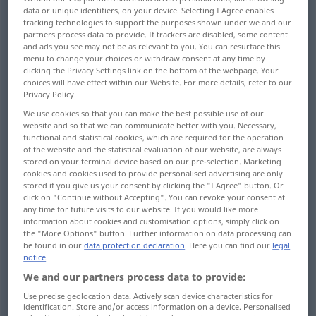
data or unique identifiers, on your device. Selecting I Agree enables
tracking technologies to support the purposes shown under we and our
Overview of all translations
partners process data to provide. If trackers are disabled, some content
(For more details, click/tap on the translation)
and ads you see may not be as relevant to you. You can resurface this
menu to change your choices or withdraw consent at any time by
clicking the Privacy Settings link on the bottom of the webpage. Your
Abend
Abendzeit
Nachmittag
choices will have effect within our Website. For more details, refer to our
Privacy Policy.
Lebensabend
We use cookies so that you can make the best possible use of our
website and so that we can communicate better with you. Necessary,
functional and statistical cookies, which are required for the operation
Gesellschaftsabend, Abend
of the website and the statistical evaluation of our website, are always
stored on your terminal device based on our pre-selection. Marketing
cookies and cookies used to provide personalised advertising are only
stored if you give us your consent by clicking the "I Agree" button. Or
click on "Continue without Accepting". You can revoke your consent at
any time for future visits to our website. If you would like more
Abend
m
evening
information about cookies and customisation options, simply click on
the "More Options" button. Further information on data processing can
be found in our
data protection declaration
. Here you can find our
legal
notice
.
We and our partners process data to provide:
Abendzeit
f
evening
from dusk to bedtime
Use precise geolocation data. Actively scan device characteristics for
identification. Store and/or access information on a device. Personalised