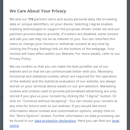
Overview of all translations
We Care About Your Privacy
(For more details, click/tap on the translation)
We and our
716
partners store and access personal data, like browsing
data or unique identifiers, on your device. Selecting I Agree enables
tracking technologies to support the purposes shown under we and our
stehlen, entwenden
stehlen, plagiieren
partners process data to provide. If trackers are disabled, some content
and ads you see may not be as relevant to you. You can resurface this
menu to change your choices or withdraw consent at any time by
stehlen, erlisten, heimlich erlangen,
clicking the Privacy Settings link on the bottom of the webpage. Your
erhaschen
choices will have effect within our Website. For more details, refer to our
Privacy Policy.
We use cookies so that you can make the best possible use of our
heimlich verstohlen bringen, schmuggeln
website and so that we can communicate better with you. Necessary,
functional and statistical cookies, which are required for the operation
of the website and the statistical evaluation of our website, are always
durch List Zufall gewinnen
stored on your terminal device based on our pre-selection. Marketing
cookies and cookies used to provide personalised advertising are only
stored if you give us your consent by clicking the "I Agree" button. Or
click on "Continue without Accepting". You can revoke your consent at
any time for future visits to our website. If you would like more
information about cookies and customisation options, simply click on
stehlen
,
entwenden
steal
take without
the "More Options" button. Further information on data processing can
be found in our
data protection declaration
. Here you can find our
legal
permission
notice
.