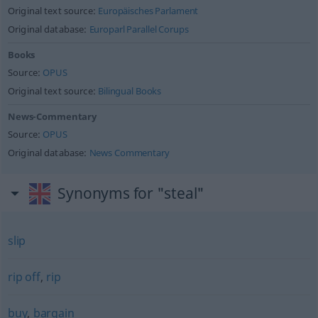
Original text source:
Europäisches Parlament
Original database:
Europarl Parallel Corups
Books
Source:
OPUS
Original text source:
Bilingual Books
News-Commentary
Source:
OPUS
Original database:
News Commentary
Synonyms for "steal"
slip
rip off
,
rip
buy
,
bargain