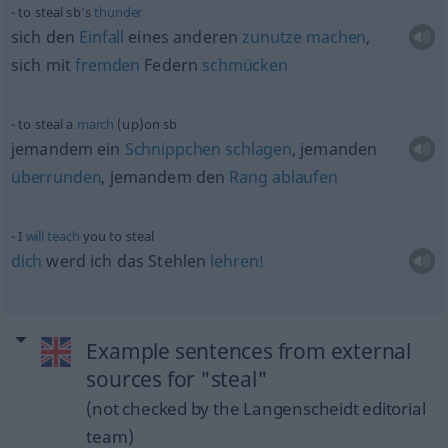
to steal sb’s
thunder
sich den
Einfall
eines anderen
zunutze
machen
,
sich mit
fremden
Federn
schmücken
to steal a
march
(up)on
sb
jemandem ein
Schnippchen
schlagen
, jemanden
überrunden
, jemandem den
Rang
ablaufen
I
will
teach
you to steal
dich
werd ich das Stehlen
lehren!
Example sentences from external
sources for "steal"
(not checked by the Langenscheidt editorial
team)