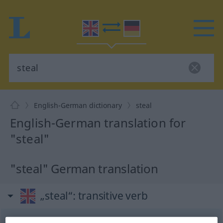
English-German dictionary
steal
English-German translation for
"steal"
"steal" German translation
„steal“
: transitive verb
steal
[stiːl]
v/t
<
prät
stole
[stoul]
;
pperf
stolen
[ˈstoulən]
>