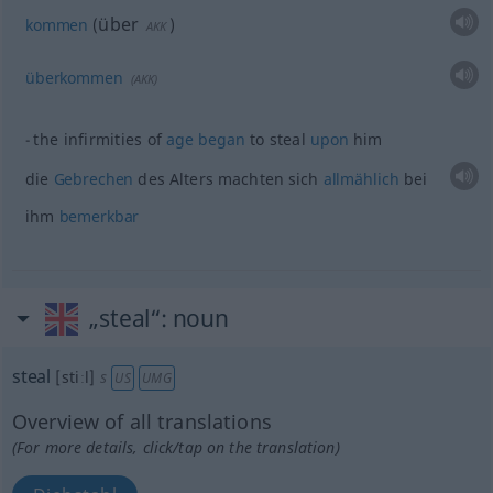
über
kommen
(
)
AKK
überkommen
(
AKK
)
the infirmities of
age
began
to steal
upon
him
die
Gebrechen
des Alters machten sich
allmählich
bei
ihm
bemerkbar
„steal“
: noun
steal
[stiːl]
s
US
UMG
Overview of all translations
(For more details, click/tap on the translation)