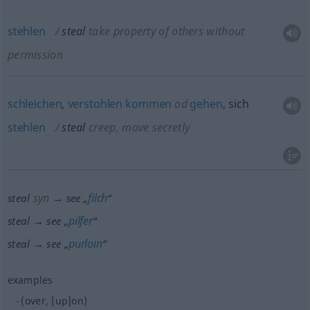
stehlen
steal
take property of others without
permission
schleichen
,
verstohlen
kommen
od
gehen
, sich
stehlen
steal
creep, move secretly
syn
filch
steal
→ see „
“
pilfer
steal → see „
“
purloin
steal → see „
“
examples
(over, [up]on)