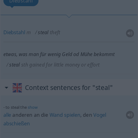
Diebstahl
Diebstahl
m
steal
theft
etwas
, was man für wenig Geld
od
Mühe bekommt
steal
sth
gained for little money or effort
Context sentences for "steal"
to steal the
show
alle
anderen an die
Wand
spielen
, den
Vogel
abschießen