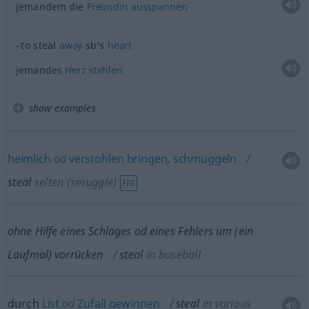
jemandem die
Freundin
ausspannen
to steal
away
sb’s
heart
jemandes
Herz
stehlen
show examples
heimlich
od
verstohlen
bringen
,
schmuggeln
steal
selten
(smuggle)
FIG
ohne Hilfe eines Schlages
od
eines Fehlers um (ein
Laufmal) vorrücken
steal
in baseball
durch
List
od
Zufall
gewinnen
steal
in various