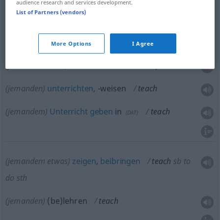
audience research and services development.
List of Partners (vendors)
teach
subject
More Options
I Agree
(jemanden etwas)
lehren
teach
sb
a subject
(jemanden)
unterrichten
, -weisen
teach
(jemandem)
Unterricht
geben
in
teach
(
DAT
)
(jemandem etwas)
zeigen
,
beibringen
teach
sb
to
do
sth
(jemanden)
(be)lehren
teach