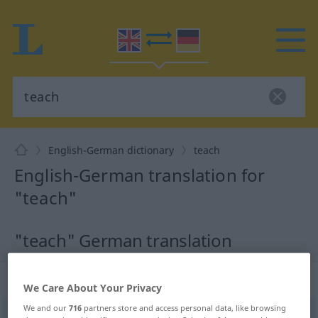
English-German dictionary
teach
English-German translation for
"teach"
"teach" German translation
„teach“
: transitive verb
We Care About Your Privacy
We and our
716
partners store and access personal data, like browsing
teach
[tiːʧ]
v/t
<
prät
u.
pperf
taught
[tɔːt]
>