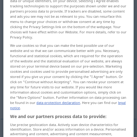
data or unique identifiers, on your device. Selecting I Agree enables
tracking technologies to support the purposes shown under we and our
Overview of all translations
partners process data to provide. If trackers are disabled, some content
and ads you see may not be as relevant to you. You can resurface this
(For more details, click/tap on the translation)
menu to change your choices or withdraw consent at any time by
clicking the Privacy Settings link on the bottom of the webpage. Your
lehren, unterrichten, Unterricht geben in
choices will have effect within our Website. For more details, refer to our
Privacy Policy.
We use cookies so that you can make the best possible use of our
lehren, unterrichten, -weisen, Unterricht
website and so that we can communicate better with you. Necessary,
geben in
functional and statistical cookies, which are required for the operation
of the website and the statistical evaluation of our website, are always
stored on your terminal device based on our pre-selection. Marketing
zeigen, beibringen, belehren
cookies and cookies used to provide personalised advertising are only
stored if you give us your consent by clicking the "I Agree" button. Or
click on "Continue without Accepting". You can revoke your consent at
any time for future visits to our website. If you would like more
dressieren, abrichten
information about cookies and customisation options, simply click on
the "More Options" button. Further information on data processing can
be found in our
data protection declaration
. Here you can find our
legal
unterrichten in an
notice
.
We and our partners process data to provide:
Use precise geolocation data. Actively scan device characteristics for
identification. Store and/or access information on a device. Personalised
advertising and content, advertising and content measurement,
lehren
,
unterrichten
,
Unterricht
geben
in
(
DAT
)