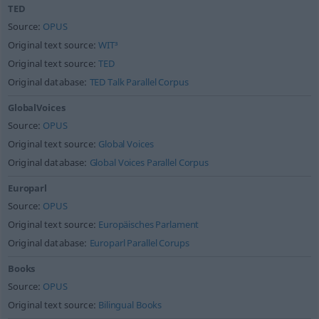
TED
Source:
OPUS
Original text source:
WIT³
Original text source:
TED
Original database:
TED Talk Parallel Corpus
GlobalVoices
Source:
OPUS
Original text source:
Global Voices
Original database:
Global Voices Parallel Corpus
Europarl
Source:
OPUS
Original text source:
Europäisches Parlament
Original database:
Europarl Parallel Corups
Books
Source:
OPUS
Original text source:
Bilingual Books