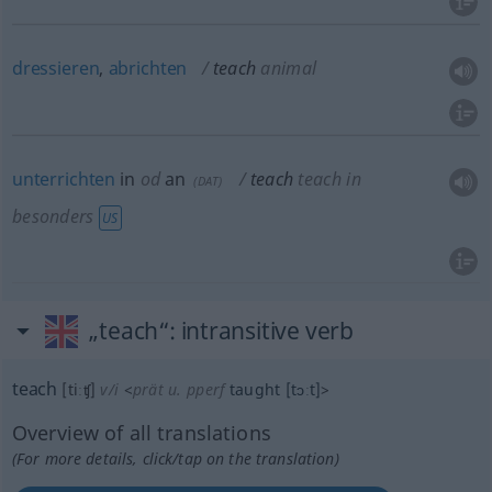
dressieren
,
abrichten
teach
animal
unterrichten
in
od
an
teach
teach in
(
DAT
)
besonders
US
„teach“
: intransitive verb
teach
[tiːʧ]
v/i
<
prät
u.
pperf
taught
[tɔːt]
>
Overview of all translations
(For more details, click/tap on the translation)