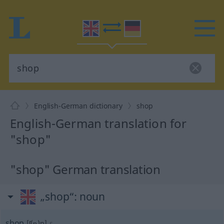
English-German dictionary
shop
English-German translation for
"shop"
"shop" German translation
„shop“
: noun
shop
[ʃ(ɒ)p]
s