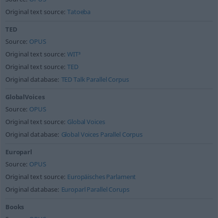
Original text source:
Tatoeba
TED
Source:
OPUS
Original text source:
WIT³
Original text source:
TED
Original database:
TED Talk Parallel Corpus
GlobalVoices
Source:
OPUS
Original text source:
Global Voices
Original database:
Global Voices Parallel Corpus
Europarl
Source:
OPUS
Original text source:
Europäisches Parlament
Original database:
Europarl Parallel Corups
Books