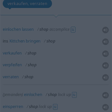
verkaufen, verraten
einlochen
lassen
shop
accomplice
SL
ins
Kittchen
bringen
shop
verkaufen
shop
verpfeifen
shop
verraten
shop
(jemanden)
einlochen
shop
lock up
SL
einsperren
shop
lock up
SL