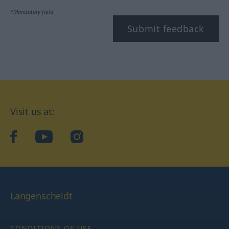
*Mandatory field
Submit feedback
Visit us at:
facebook
YouTube
Instagram
Langenscheidt
CONDITIONS OF USE