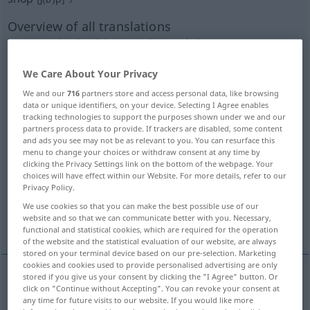
Overview of all translations
(For more details, click/tap on the translation)
KaufLaden, Geschäft
Einkauf
We Care About Your Privacy
We and our
716
partners store and access personal data, like browsing
data or unique identifiers, on your device. Selecting I Agree enables
ReparaturWerkstatt
Abteilung
tracking technologies to support the purposes shown under we and our
partners process data to provide. If trackers are disabled, some content
and ads you see may not be as relevant to you. You can resurface this
Geschäft, Gewerbe, Beruf, Fach
menu to change your choices or withdraw consent at any time by
clicking the Privacy Settings link on the bottom of the webpage. Your
choices will have effect within our Website. For more details, refer to our
Betrieb, Fabrik, Werk
Laden, Penne, Uni
Privacy Policy.
We use cookies so that you can make the best possible use of our
website and so that we can communicate better with you. Necessary,
More examples...
functional and statistical cookies, which are required for the operation
of the website and the statistical evaluation of our website, are always
stored on your terminal device based on our pre-selection. Marketing
cookies and cookies used to provide personalised advertising are only
stored if you give us your consent by clicking the "I Agree" button. Or
click on "Continue without Accepting". You can revoke your consent at
(Kauf)Laden
m
shop
any time for future visits to our website. If you would like more