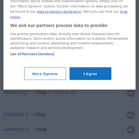
information about cookies and customisation options, simply click on
the "More Options" button. Further information on data processing can
Geschäft
n
shop
be found in our
data protection declaration
. Here you can find our
legal
notice
.
We and our partners process data to provide:
Use precise geolocation data. Actively scan device characteristics for
Einkauf
m
shop
instance of shopping
identification. Store and/or access information on a device. Personalised
advertising and content, advertising and content measurement,
audience research and services development.
List of Partners (vendors)
(Reparatur)Werkstatt
f
,
-stätte
f
shop
More Options
I Agree
Abteilung
f
shop
in factory
etc
Geschäft
n
shop
Gewerbe
n
shop