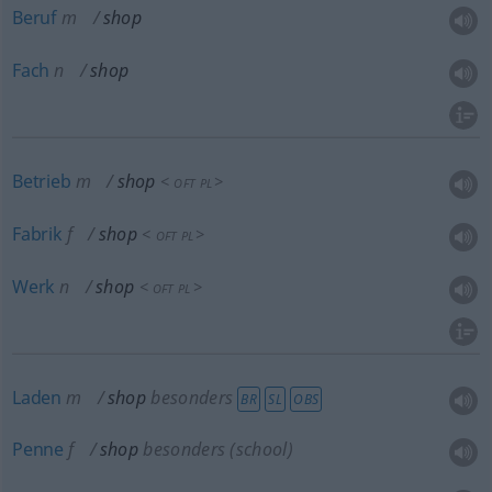
Beruf
m
shop
Fach
n
shop
Betrieb
m
shop
<
>
OFT
PL
Fabrik
f
shop
<
>
OFT
PL
Werk
n
shop
<
>
OFT
PL
Laden
m
shop
besonders
BR
SL
OBS
Penne
f
shop
besonders
(school)