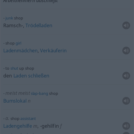
Arbeitnehmern abschließt
junk
shop
Ramsch-,
Trödelladen
shop
girl
Ladenmädchen
,
Verkäuferin
to
shut
up shop
den
Laden
schließen
meist
meist
slap-bang
shop
Bumslokal
n
a.
shop
assistant
Ladengehilfe
m
,
-gehilfin
f