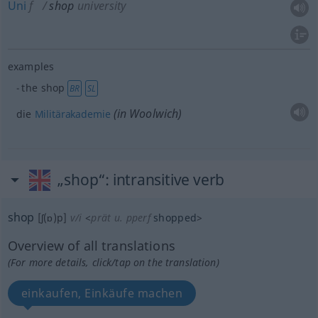
Uni
f
shop
university
examples
the shop
BR
SL
(in Woolwich)
die
Militärakademie
„shop“
: intransitive verb
shop
[ʃ(ɒ)p]
v/i
<
prät
u.
pperf
shopped
>
Overview of all translations
(For more details, click/tap on the translation)
einkaufen, Einkäufe machen