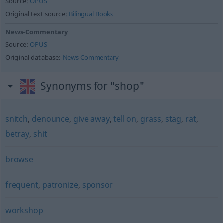
Source:
OPUS
Original text source:
Bilingual Books
News-Commentary
Source:
OPUS
Original database:
News Commentary
Synonyms for "shop"
snitch
,
denounce
,
give away
,
tell on
,
grass
,
stag
,
rat
,
betray
,
shit
browse
frequent
,
patronize
,
sponsor
workshop