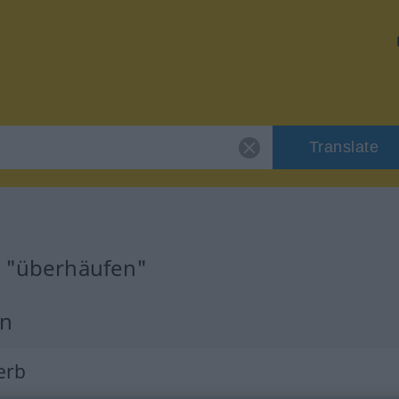
Translate
r "überhäufen"
on
Verb