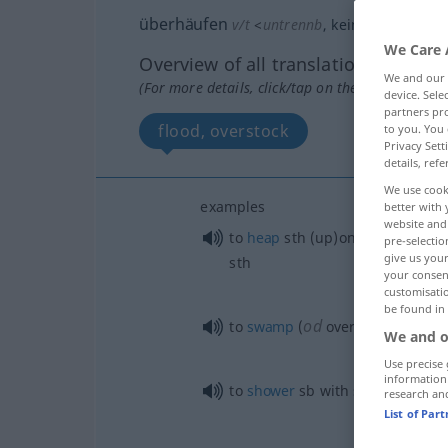
überhäufen
v/t
<
untrennb
, kein
-ge-
;
h
>
We Care 
Overview of all translations
We and our
(For more details, click/tap on the translation)
device. Sel
partners pro
flood, overstock
to you. You 
Privacy Sett
details, refe
We use cook
examples
better with 
website and 
to
heap
sth
(up)on
sb
, to
overw
pre-selectio
give us your
sth
your consent
customisati
be found in
od
to
swamp
(
overburden)
sb
w
We and o
Use precise 
information
to
shower
sb
with
sth
, to
heap
s
research an
List of Par