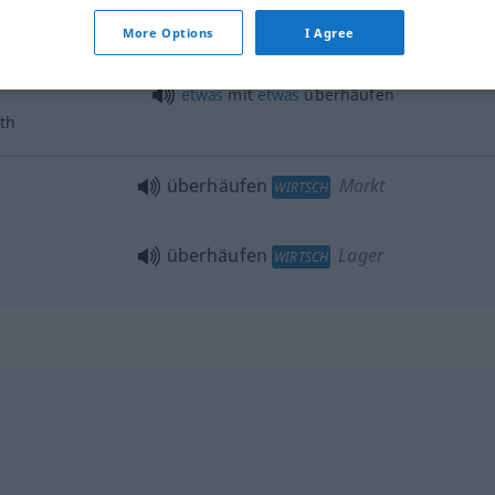
More Options
I Agree
etwas
mit
etwas
überhäufen
th
überhäufen
Markt
WIRTSCH
überhäufen
Lager
WIRTSCH