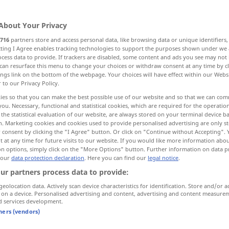
About Your Privacy
716
partners store and access personal data, like browsing data or unique identifiers
ecting I Agree enables tracking technologies to support the purposes shown under we
cess data to provide. If trackers are disabled, some content and ads you see may not 
can resurface this menu to change your choices or withdraw consent at any time by cl
ings link on the bottom of the webpage. Your choices will have effect within our Webs
r to our Privacy Policy.
ies so that you can make the best possible use of our website and so that we can co
you. Necessary, functional and statistical cookies, which are required for the operatio
the statistical evaluation of our website, are always stored on your terminal device 
helm
sb
with
jemanden mit
etwas
überhäufen
mit
n. Marketing cookies and cookies used to provide personalised advertising are only st
 consent by clicking the "I Agree" button. Or click on "Continue without Accepting".
Geschenken, Ehrungen, Komplimenten etc
 at any time for future visits to our website. If you would like more information abo
FIG
on options, simply click on the "More Options" button. Further information on data p
 our
data protection declaration
. Here you can find our
legal notice
.
ith
sth
jemanden mit
etwas
überhäufen
mit
ur partners process data to provide:
Arbeit, Aufgaben, Pflichten etc
FIG
geolocation data. Actively scan device characteristics for identification. Store and/or a
 on a device. Personalised advertising and content, advertising and content measure
th
(up)on
sb
jemanden mit
etwas
überhäufen
mit
d services development.
Vorwürfen, Schimpfwörtern etc
tners (vendors)
FIG