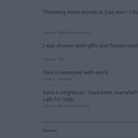
Throwing more money at Iraq won ’ t b
Source:
News-Commentary
I was shower with gifts and flowers and 
Source:
TED
Tom is swamped with work.
Source:
Tatoeba
Syria s neighbors ’ have been overwhe
calls for help.
Source:
News-Commentary
Source