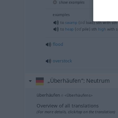
show examples
examples
od
to
swamp
(
load)
sth
with
sth
od
to
heap
(
pile)
sth
high
with
s
flood
overstock
„Überhäufen“
: Neutrum
überhäufen
n
<
Überhäufens
>
Overview of all translations
(For more details, click/tap on the translation)