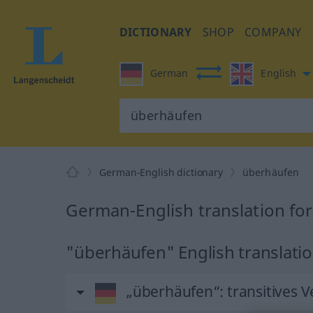
DICTIONARY
SHOP
COMPANY
German
English
German-English dictionary
überhäufen
German-English translation fo
"überhäufen" English translati
„überhäufen“
: transitives 