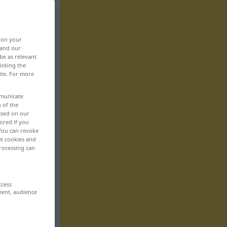
, on your
 and our
be as relevant
icking the
ite. For more
mmunicate
n of the
based on our
ored if you
 You can revoke
ut cookies and
rocessing can
ccess
ment, audience