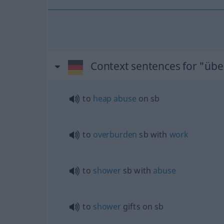
Context sentences for "üb
to
heap
abuse
on
sb
to
overburden
sb
with
work
to
shower
sb
with
abuse
to
shower
gifts on
sb