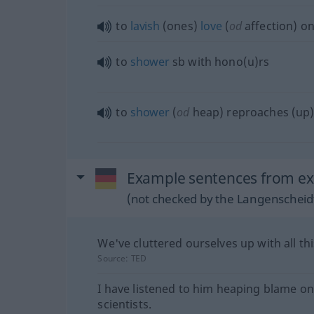
to
lavish
(ones)
love
(
od
affection) o
to
shower
sb
with hono(u)rs
to
shower
(
od
heap) reproaches (up
Example sentences from ex
(not checked by the Langenscheidt
We've cluttered ourselves up with all thi
Source:
TED
I have listened to him heaping blame on
scientists.