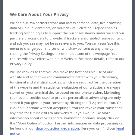
Overview of all translations
We Care About Your Privacy
(For more details, click/tap on the translation)
We and our
716
partners store and access personal data, like browsing
data or unique identifiers, on your device. Selecting I Agree enables
grobes GetreideMehl, Schrotmehl
tracking technologies to support the purposes shown under we and our
partners process data to provide. If trackers are disabled, some content
and ads you see may not be as relevant to you. You can resurface this
Mehl, Pulver
menu to change your choices or withdraw consent at any time by
clicking the Privacy Settings link on the bottom of the webpage. Your
choices will have effect within our Website. For more details, refer to our
Privacy Policy.
We use cookies so that you can make the best possible use of our
website and so that we can communicate better with you. Necessary,
grobes (Getreide)Mehl,
Schrotmehl
n
meal
functional and statistical cookies, which are required for the operation
of the website and the statistical evaluation of our website, are always
crushed grain
stored on your terminal device based on our pre-selection. Marketing
cookies and cookies used to provide personalised advertising are only
stored if you give us your consent by clicking the "I Agree" button. Or
click on "Continue without Accepting". You can revoke your consent at
any time for future visits to our website. If you would like more
information about cookies and customisation options, simply click on
Mehl
n
meal
crushed fruits, nuts, minerals
etc
the "More Options" button. Further information on data processing can
be found in our
data protection declaration
. Here you can find our
legal
Pulver
n
meal
crushed fruits, nuts, minerals
etc
notice
.