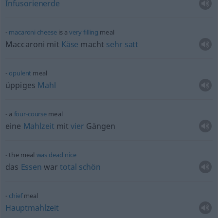
Infusorienerde
macaroni
cheese
is a
very
filling
meal
Maccaroni mit
Käse
macht
sehr
satt
opulent
meal
üppiges
Mahl
a
four-course
meal
eine
Mahlzeit
mit
vier
Gängen
the meal
was
dead
nice
das
Essen
war
total
schön
chief
meal
Hauptmahlzeit