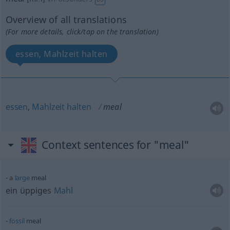
Overview of all translations
(For more details, click/tap on the translation)
essen, Mahlzeit halten
essen
,
Mahlzeit
halten
meal
Context sentences for "meal"
a
large
meal
ein üppiges
Mahl
fossil
meal