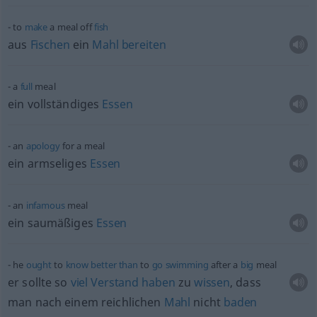
to
make
a meal off
fish
aus
Fischen
ein
Mahl
bereiten
a
full
meal
ein vollständiges
Essen
an
apology
for a meal
ein armseliges
Essen
an
infamous
meal
ein saumäßiges
Essen
he
ought
to
know
better
than
to
go
swimming
after a
big
meal
er sollte so
viel
Verstand
haben
zu
wissen
, dass
man nach einem reichlichen
Mahl
nicht
baden