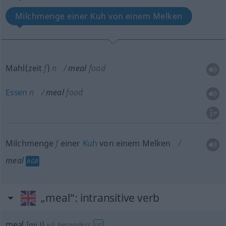
Milchmenge einer Kuh von einem Melken
Mahl(zeit
f
)
n
meal
food
Essen
n
meal
food
Milchmenge
f
einer
Kuh
von einem Melken
meal
AGR
„meal“
: intransitive verb
meal
[miːl]
v/i
besonders
US