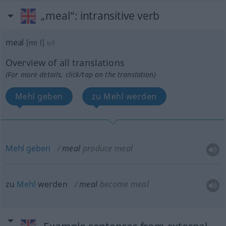
„meal“
: intransitive verb
meal
[miːl]
v/i
Overview of all translations
(For more details, click/tap on the translation)
Mehl geben
zu Mehl werden
Mehl
geben
meal
produce meal
zu
Mehl
werden
meal
become meal