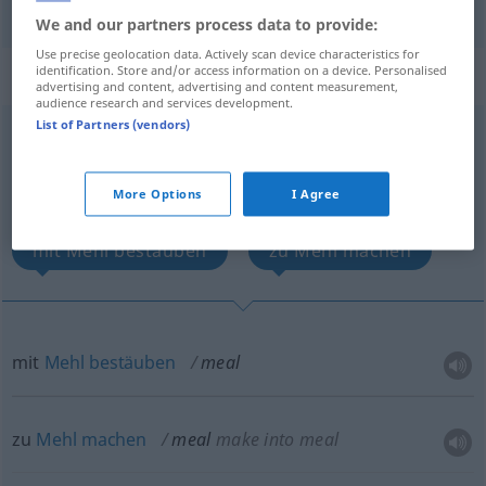
We and our partners process data to provide:
Use precise geolocation data. Actively scan device characteristics for
identification. Store and/or access information on a device. Personalised
„meal“
: transitive verb
advertising and content, advertising and content measurement,
audience research and services development.
List of Partners (vendors)
meal
[miːl]
v/t
Overview of all translations
More Options
I Agree
(For more details, click/tap on the translation)
mit Mehl bestäuben
zu Mehl machen
mit
Mehl
bestäuben
meal
zu
Mehl
machen
meal
make into meal