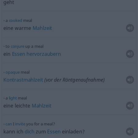
geht
a
cooked
meal
eine warme
Mahlzeit
to
conjure
up a meal
ein
Essen
hervorzaubern
opaque
meal
Kontrastmahlzeit
(vor der Röntgenaufnahme)
a
light
meal
eine leichte
Mahlzeit
can
I
invite
you for a meal?
kann ich
dich
zum
Essen
einladen?