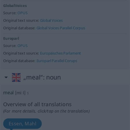
GlobalVoices
Source:
OPUS
Original text source:
Global Voices
Original database:
Global Voices Parallel Corpus
Europarl
Source:
OPUS
Original text source:
Europäisches Parlament
Original database:
Europarl Parallel Corups
„meal“
: noun
meal
[miːl]
s
Overview of all translations
(For more details, click/tap on the translation)
Essen, Mahl