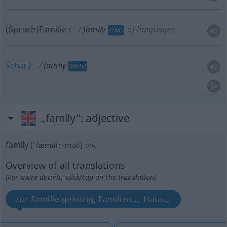
(Sprach)Familie
f
family
of languages
LING
Schar
f
family
MATH
„family“
: adjective
family
[ˈfæmili; -məli]
adj
Overview of all translations
(For more details, click/tap on the translation)
zur Familie gehörig, Familien…, Haus…