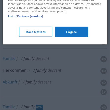
Use precise geolocation data. Actively scan device characteristics for
identification. Store and/or access information on a device. Personalised
advertising and content, advertising and content measurement,
audience research and services development.
List of Partners (vendors)
Stamm
m
family
lineage
Geschlecht
n
family
lineage
More Options
I Agree
Vorfahren
pl
family
lineage
Familie
f
family
descent
Herkommen
n
family
descent
Abkunft
f
family
descent
Familie
f
family
BIOL