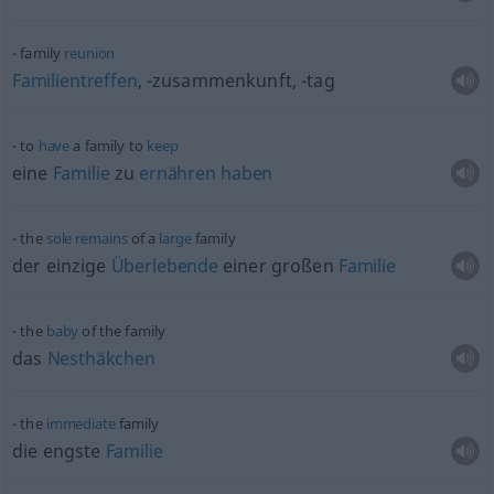
family
reunion
Familientreffen
, -zusammenkunft, -tag
to
have
a family to
keep
eine
Familie
zu
ernähren
haben
the
sole
remains
of a
large
family
der einzige
Überlebende
einer großen
Familie
the
baby
of the family
das
Nesthäkchen
the
immediate
family
die engste
Familie