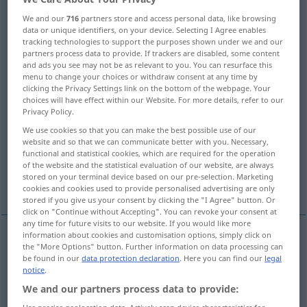
We and our
716
partners store and access personal data, like browsing
Overview of all translations
data or unique identifiers, on your device. Selecting I Agree enables
(For more details, click/tap on the translation)
tracking technologies to support the purposes shown under we and our
partners process data to provide. If trackers are disabled, some content
and ads you see may not be as relevant to you. You can resurface this
Familie, Sippe
menu to change your choices or withdraw consent at any time by
clicking the Privacy Settings link on the bottom of the webpage. Your
choices will have effect within our Website. For more details, refer to our
Stamm, Geschlecht, Vorfahren
Privacy Policy.
We use cookies so that you can make the best possible use of our
website and so that we can communicate better with you. Necessary,
Familie, Herkommen, Abkunft
Familie
functional and statistical cookies, which are required for the operation
of the website and the statistical evaluation of our website, are always
stored on your terminal device based on our pre-selection. Marketing
SprachFamilie
Schar
cookies and cookies used to provide personalised advertising are only
stored if you give us your consent by clicking the "I Agree" button. Or
click on "Continue without Accepting". You can revoke your consent at
any time for future visits to our website. If you would like more
information about cookies and customisation options, simply click on
the "More Options" button. Further information on data processing can
Familie
f
family
be found in our
data protection declaration
. Here you can find our
legal
notice
.
Sippe
f
family
We and our partners process data to provide: