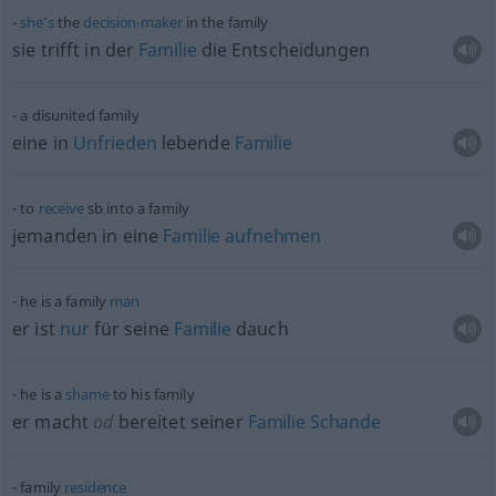
she’s
the
decision-maker
in the family
sie trifft in der
Familie
die Entscheidungen
a disunited family
eine in
Unfrieden
lebende
Familie
to
receive
sb
into a family
jemanden in eine
Familie
aufnehmen
he is a family
man
er ist
nur
für seine
Familie
dauch
he is a
shame
to his family
er macht
od
bereitet seiner
Familie
Schande
family
residence