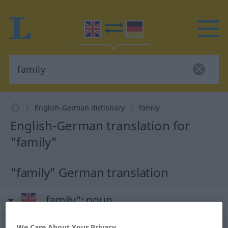
English-German dictionary
family
English-German translation for
"family"
"family" German translation
„family“
: noun
family
We Care About Your Privacy
[ˈfæmili; -məli]
s