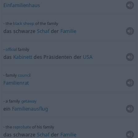
Einfamilienhaus
the
black
sheep
of the family
das schwarze
Schaf
der
Familie
official
family
das
Kabinett
des Präsidenten der
USA
family
council
Familienrat
a family
getaway
ein
Familienausflug
the
reprobate
of his family
das schwarze
Schaf
der
Familie