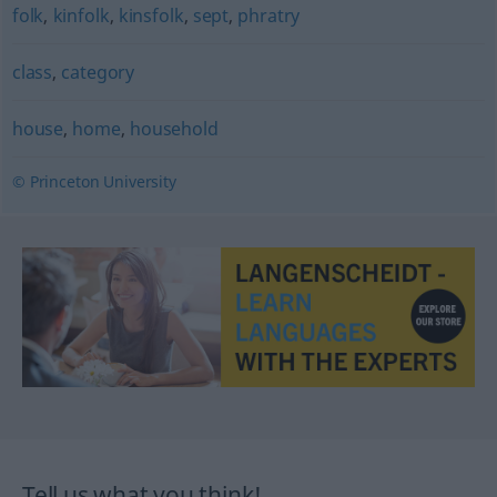
folk
,
kinfolk
,
kinsfolk
,
sept
,
phratry
class
,
category
house
,
home
,
household
© Princeton University
Tell us what you think!