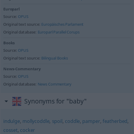
Europarl
Source:
OPUS
Original text source:
Europäisches Parlament
Original database:
Europarl Parallel Corups
Books
Source:
OPUS
Original text source:
Bilingual Books
News-Commentary
Source:
OPUS
Original database:
News Commentary
Synonyms for "baby"
indulge
,
mollycoddle
,
spoil
,
coddle
,
pamper
,
featherbed
,
cosset
,
cocker