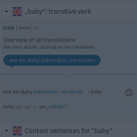
„baby“
: transitive verb
baby
[ˈbeibi]
v/t
Overview of all translations
(For more details, click/tap on the translation)
wie ein Baby behandeln, verzärteln
wie ein Baby
behandeln
,
verzärteln
baby
syn vgl.
indulge
baby
→ see „
“
Context sentences for "baby"