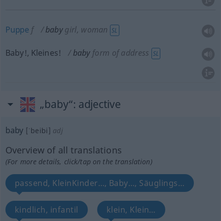
Puppe
f
baby
girl, woman
SL
Baby!, Kleines!
baby
form of address
SL
„baby“
: adjective
baby
[ˈbeibi]
adj
Overview of all translations
(For more details, click/tap on the translation)
passend, KleinKinder…, Baby…, Säuglings…
kindlich, infantil
klein, Klein…