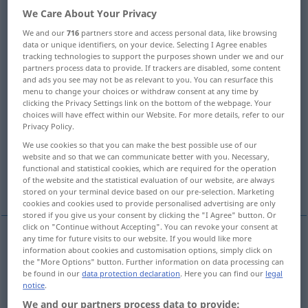
We Care About Your Privacy
Overview of all translations
We and our
716
partners store and access personal data, like browsing
(For more details, click/tap on the translation)
data or unique identifiers, on your device. Selecting I Agree enables
tracking technologies to support the purposes shown under we and our
partners process data to provide. If trackers are disabled, some content
Baby, Säugling, Kleinkind
Jüngste
and ads you see may not be as relevant to you. You can resurface this
menu to change your choices or withdraw consent at any time by
clicking the Privacy Settings link on the bottom of the webpage. Your
kindischer Mensch, Kindskopf
choices will have effect within our Website. For more details, refer to our
Privacy Policy.
Sache, Geschichte
We use cookies so that you can make the best possible use of our
website and so that we can communicate better with you. Necessary,
functional and statistical cookies, which are required for the operation
of the website and the statistical evaluation of our website, are always
Puppe, Baby!, Kleines!
stored on your terminal device based on our pre-selection. Marketing
cookies and cookies used to provide personalised advertising are only
stored if you give us your consent by clicking the "I Agree" button. Or
click on "Continue without Accepting". You can revoke your consent at
any time for future visits to our website. If you would like more
information about cookies and customisation options, simply click on
Baby
n
baby
the "More Options" button. Further information on data processing can
be found in our
data protection declaration
. Here you can find our
legal
notice
.
Säugling
m
baby
We and our partners process data to provide: