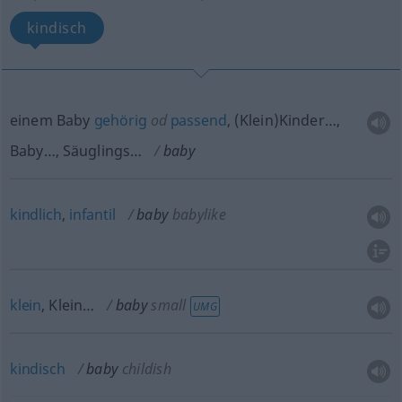
kindisch
einem Baby
gehörig
od
passend
, (Klein)Kinder…,
Baby…, Säuglings…
baby
kindlich
,
infantil
baby
babylike
klein
, Klein…
baby
small
UMG
kindisch
baby
childish