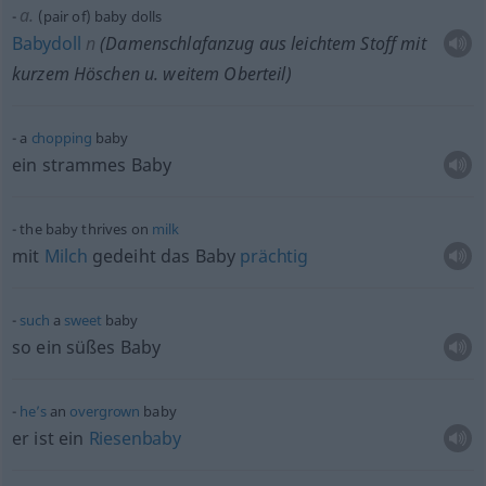
a.
(pair of) baby dolls
Babydoll
n
(Damenschlafanzug aus leichtem Stoff mit
kurzem Höschen
u.
weitem Oberteil)
a
chopping
baby
ein strammes Baby
the baby thrives on
milk
mit
Milch
gedeiht das Baby
prächtig
such
a
sweet
baby
so ein süßes Baby
he’s
an
overgrown
baby
er ist ein
Riesenbaby