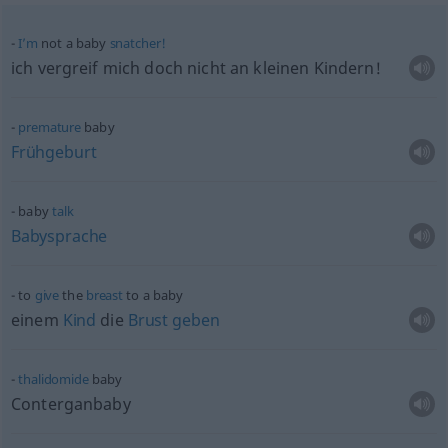
I’m
not a baby
snatcher!
ich vergreif mich doch nicht an kleinen Kindern!
premature
baby
Frühgeburt
baby
talk
Babysprache
to
give
the
breast
to a baby
einem
Kind
die
Brust
geben
thalidomide
baby
Conterganbaby