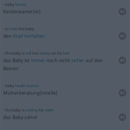
baby
farmer
Kinderwärter(in)
to
hold
the baby
den
Kopf
hinhalten
the baby is
still
not
steady
on his
feet
das Baby ist
immer
noch nicht
sicher
auf den
Beinen
baby
health
station
Mütterberatung(sstelle)
the baby is
cutting
his
teeth
das Baby zahnt