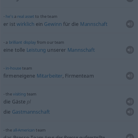
he’s
a
real
asset
to the team
er ist
wirklich
ein
Gewinn
für die
Mannschaft
a
brilliant
display
from our team
eine tolle
Leistung
unserer
Mannschaft
in-house
team
firmeneigene
Mitarbeiter
, Firmenteam
the
visiting
team
die Gäste
pl
die
Gastmannschaft
the
all-American
team
das Presse-Team
(von der Presse aufgestellte,