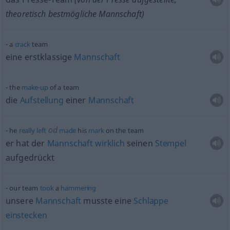
theoretisch bestmögliche Mannschaft)
a
crack
team
eine erstklassige
Mannschaft
the
make-up
of a team
die
Aufstellung
einer
Mannschaft
od
he
really
left
made
his
mark
on the team
er hat der
Mannschaft
wirklich
seinen
Stempel
aufgedrückt
our team
took
a
hammering
unsere
Mannschaft
musste eine
Schlappe
einstecken