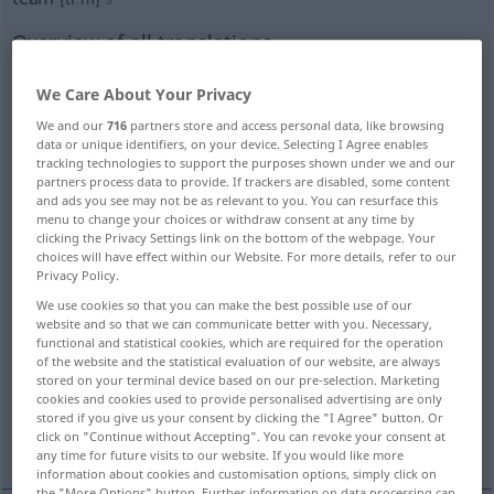
Overview of all translations
(For more details, click/tap on the translation)
We Care About Your Privacy
Mannschaft, Team
Partei
We and our
716
partners store and access personal data, like browsing
data or unique identifiers, on your device. Selecting I Agree enables
tracking technologies to support the purposes shown under we and our
Gespann
Abteilung, Schicht
partners process data to provide. If trackers are disabled, some content
and ads you see may not be as relevant to you. You can resurface this
menu to change your choices or withdraw consent at any time by
Flug, Zug
ganzer Kerl, Mann für drei
clicking the Privacy Settings link on the bottom of the webpage. Your
choices will have effect within our Website. For more details, refer to our
Privacy Policy.
Gruppe
Brut, Vieh
We use cookies so that you can make the best possible use of our
website and so that we can communicate better with you. Necessary,
functional and statistical cookies, which are required for the operation
Nachkommenschaft, Linie, Rasse
of the website and the statistical evaluation of our website, are always
stored on your terminal device based on our pre-selection. Marketing
cookies and cookies used to provide personalised advertising are only
Gerichtsbarkeit des Gutsherrn über die
stored if you give us your consent by clicking the "I Agree" button. Or
Hörigen
click on "Continue without Accepting". You can revoke your consent at
any time for future visits to our website. If you would like more
information about cookies and customisation options, simply click on
the "More Options" button. Further information on data processing can