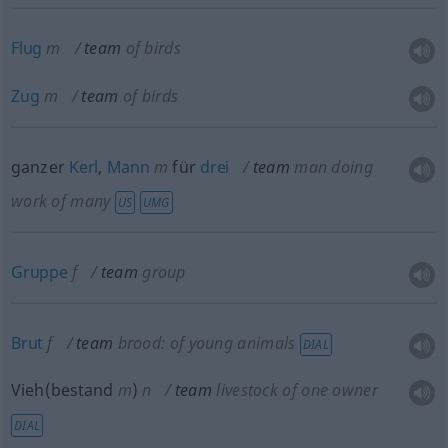
Flug
m
team
of birds
Zug
m
team
of birds
ganzer
Kerl
,
Mann
m
für
drei
team
man doing
work of many
US
UMG
Gruppe
f
team
group
Brut
f
team
brood: of young animals
DIAL
Vieh(bestand
m
)
n
team
livestock of one owner
DIAL