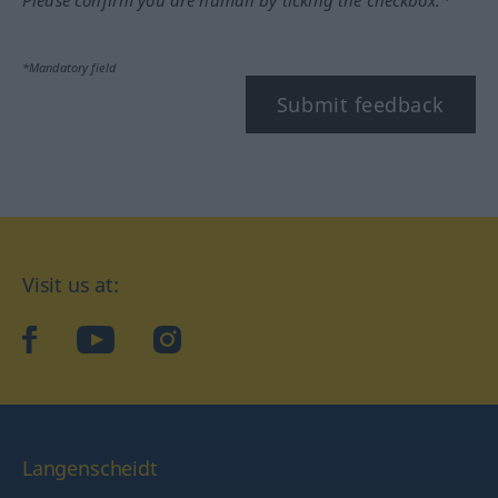
Please confirm you are human by ticking the checkbox.*
*Mandatory field
Submit feedback
Visit us at:
facebook
YouTube
Instagram
Langenscheidt