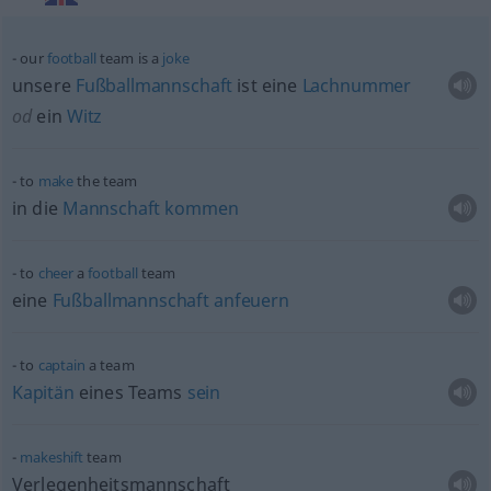
our
football
team is a
joke
unsere
Fußballmannschaft
ist eine
Lachnummer
od
ein
Witz
to
make
the team
in die
Mannschaft
kommen
to
cheer
a
football
team
eine
Fußballmannschaft
anfeuern
to
captain
a team
Kapitän
eines Teams
sein
makeshift
team
Verlegenheitsmannschaft