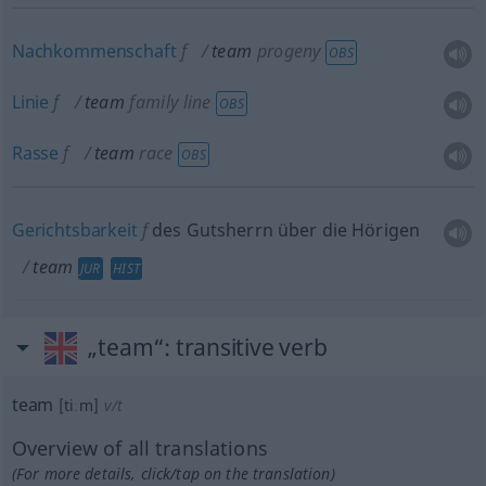
Nachkommenschaft
f
team
progeny
OBS
Linie
f
team
family line
OBS
Rasse
f
team
race
OBS
Gerichtsbarkeit
f
des Gutsherrn über die Hörigen
team
JUR
HIST
„team“
: transitive verb
team
[tiːm]
v/t
Overview of all translations
(For more details, click/tap on the translation)