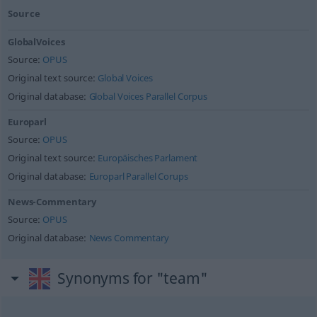
Source
GlobalVoices
Source:
OPUS
Original text source:
Global Voices
Original database:
Global Voices Parallel Corpus
Europarl
Source:
OPUS
Original text source:
Europäisches Parlament
Original database:
Europarl Parallel Corups
News-Commentary
Source:
OPUS
Original database:
News Commentary
Synonyms for "team"