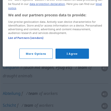
be found in our
data protection declaration
. Here you can find our
legal
notice
.
Mannschaft
f
team
SPORT
We and our partners process data to provide:
Use precise geolocation data. Actively scan device characteristics for
Team
n
team
SPORT
identification. Store and/or access information on a device. Personalised
advertising and content, advertising and content measurement,
audience research and services development.
List of Partners (vendors)
Partei
f
team
in debates
etc
More Options
I Agree
Gespann
n
(auch mit Wagen, Pflug
etc
)
team
of
draught animals
Abteilung
f
team
of workers
Schicht
f
team
of workers