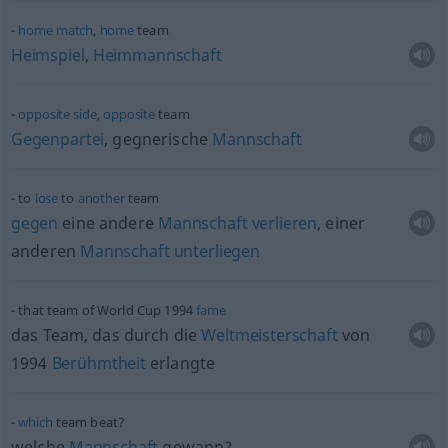
home
match
,
home
team
Heimspiel
,
Heimmannschaft
opposite
side
,
opposite
team
Gegenpartei
, gegnerische
Mannschaft
to
lose
to
another
team
gegen
eine andere
Mannschaft
verlieren
, einer
anderen
Mannschaft
unterliegen
that team of World Cup 1994
fame
das Team, das durch die
Weltmeisterschaft
von
1994
Berühmtheit
erlangte
which
team beat?
welche
Mannschaft
gewann?