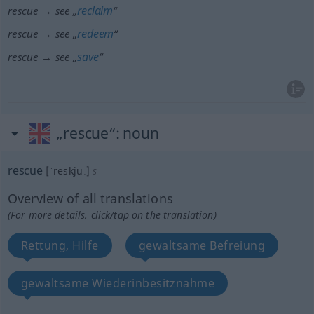
reclaim
rescue → see „
“
redeem
rescue → see „
“
save
rescue → see „
“
„rescue“
: noun
rescue
[ˈreskjuː]
s
Overview of all translations
(For more details, click/tap on the translation)
Rettung, Hilfe
gewaltsame Befreiung
gewaltsame Wiederinbesitznahme