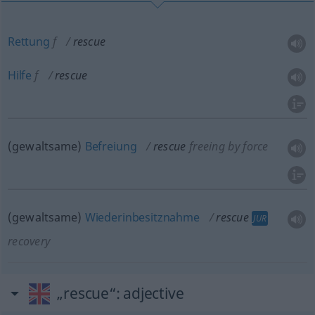
Rettung
f
rescue
Hilfe
f
rescue
(gewaltsame)
Befreiung
rescue
freeing by force
(gewaltsame)
Wiederinbesitznahme
rescue
JUR
recovery
„rescue“
: adjective