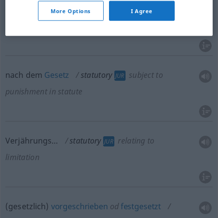
More Options
I Agree
gesetzlich
statutory
legal
JUR
nach dem
Gesetz
statutory
subject to
JUR
punishment in statute
Verjährungs…
statutory
relating to
JUR
limitation
(gesetzlich)
vorgeschrieben
od
festgesetzt