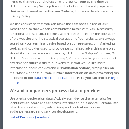
menu to change your choices or withdraw consent at any time by
clicking the Privacy Settings link on the bottom of the webpage. Your
Overview of all translations
choices will have effect within our Website. For more details, refer to our
Privacy Policy.
(For more details, click/tap on the translation)
We use cookies so that you can make the best possible use of our
website and so that we can communicate better with you. Necessary,
gesetzlich
nach dem Gesetz
functional and statistical cookies, which are required for the operation
of the website and the statistical evaluation of our website, are always
stored on your terminal device based on our pre-selection. Marketing
Verjährungs…
cookies and cookies used to provide personalised advertising are only
stored if you give us your consent by clicking the "I Agree" button. Or
click on "Continue without Accepting". You can revoke your consent at
gesetzlich vorgeschrieben
rechtsgültig
any time for future visits to our website. If you would like more
information about cookies and customisation options, simply click on
the "More Options" button. Further information on data processing can
eidesstattlich
be found in our
data protection declaration
. Here you can find our
legal
notice
.
We and our partners process data to provide:
satzungsgemäß, statutarisch, nach den
Statuten
Use precise geolocation data. Actively scan device characteristics for
identification. Store and/or access information on a device. Personalised
advertising and content, advertising and content measurement,
audience research and services development.
Gesetzes…
List of Partners (vendors)