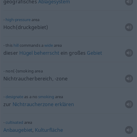
geografisches
Ablagesystem
high-pressure
area
Hoch(druckgebiet)
this
hill
commands a
wide
area
dieser
Hügel
beherrscht
ein großes
Gebiet
non(-)smoking area
Nichtraucherbereich, -zone
designate
as a no
smoking
area
zur
Nichtraucherzone
erklären
cultivated
area
Anbaugebiet
,
Kulturfläche