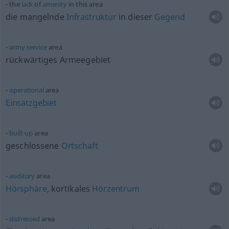
the
lack
of
amenity
in this area
die mangelnde
Infrastruktur
in dieser
Gegend
army
service
area
rückwärtiges Armeegebiet
operational
area
Einsatzgebiet
built-up
area
geschlossene
Ortschaft
auditory
area
Hörsphäre
, kortikales
Hörzentrum
distressed
area