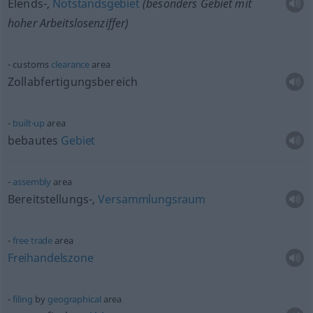
Elends-,
Notstandsgebiet
(
besonders
Gebiet mit
hoher Arbeitslosenziffer)
customs
clearance
area
Zollabfertigungsbereich
built-up
area
bebautes
Gebiet
assembly
area
Bereitstellungs-,
Versammlungsraum
free
trade
area
Freihandelszone
filing
by
geographical
area