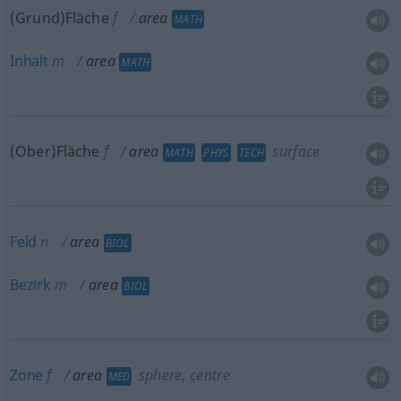
(Grund)Fläche
f
area
MATH
Inhalt
m
area
MATH
(Ober)Fläche
f
area
surface
MATH
PHYS
TECH
Feld
n
area
BIOL
Bezirk
m
area
BIOL
Zone
f
area
sphere, centre
MED