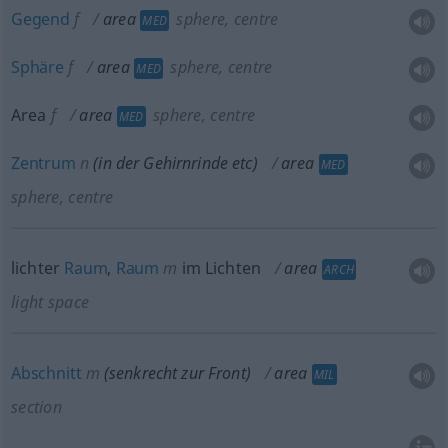
Gegend
f
area
sphere, centre
MED
Sphäre
f
area
sphere, centre
MED
Area
f
area
sphere, centre
MED
Zentrum
n
(in der Gehirnrinde
etc
)
area
MED
sphere, centre
lichter
Raum
,
Raum
m
im Lichten
area
ARCH
light space
Abschnitt
m
(senkrecht zur Front)
area
MIL
section