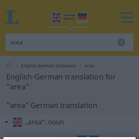
English-German dictionary
area
English-German translation for
"area"
"area" German translation
„area“
: noun
area
[ˈɛ(ə)riə]
s
<
areas
;
besonders
areae
[-iː]
>
BIOL
MED