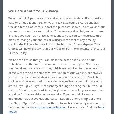
Overview of all translations
We Care About Your Privacy
(For more details, click/tap on the translation)
We and our
716
partners store and access personal data, like browsing
data or unique identifiers, on your device. Selecting I Agree enables
begrenzte Fläche, Flächenraum, Ober-,
tracking technologies to support the purposes shown under we and our
partners process data to provide. If trackers are disabled, some content
Grundfläche
and ads you see may not be as relevant to you. You can resurface this
menu to change your choices or withdraw consent at any time by
clicking the Privacy Settings link on the bottom of the webpage. Your
Bezirk, Gebiet, Region, Zone
freier Platz
choices will have effect within our Website. For more details, refer to our
Privacy Policy.
Grundstück
Bereich, Gebiet, Spielraum
We use cookies so that you can make the best possible use of our
website and so that we can communicate better with you. Necessary,
functional and statistical cookies, which are required for the operation
of the website and the statistical evaluation of our website, are always
Flächeninhalt, GrundFläche, Inhalt
stored on your terminal device based on our pre-selection. Marketing
cookies and cookies used to provide personalised advertising are only
stored if you give us your consent by clicking the "I Agree" button. Or
OberFläche
Feld, Bezirk
click on "Continue without Accepting". You can revoke your consent at
any time for future visits to our website. If you would like more
information about cookies and customisation options, simply click on
Zone, Gegend, Sphäre, Area, Zentrum
the "More Options" button. Further information on data processing can
be found in our
data protection declaration
. Here you can find our
legal
notice
.