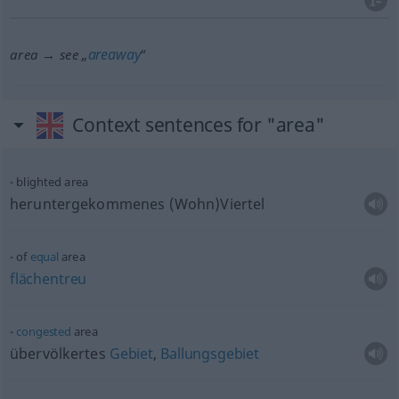
areaway
area → see „
“
Context sentences for "area"
blighted area
heruntergekommenes (Wohn)Viertel
of
equal
area
flächentreu
congested
area
übervölkertes
Gebiet
,
Ballungsgebiet