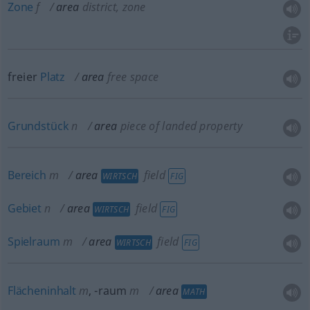
Zone
f
area
district, zone
freier
Platz
area
free space
Grundstück
n
area
piece of landed property
Bereich
m
area
field
WIRTSCH
FIG
Gebiet
n
area
field
WIRTSCH
FIG
Spielraum
m
area
field
WIRTSCH
FIG
Flächeninhalt
m
,
-raum
m
area
MATH