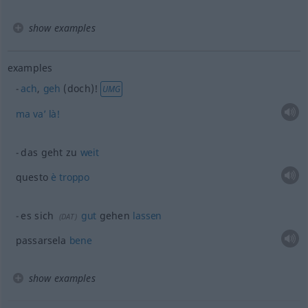
show examples
examples
ach
,
geh
(doch)!
UMG
ma
va’
là!
das geht zu
weit
questo
è
troppo
es sich
gut
gehen
lassen
(
DAT
)
passarsela
bene
show examples