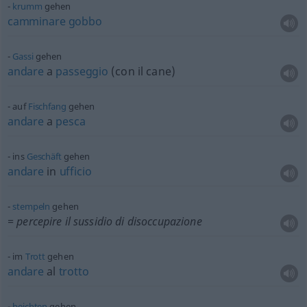
krumm
gehen
camminare
gobbo
Gassi
gehen
andare
a
passeggio
(con il cane)
auf
Fischfang
gehen
andare
a
pesca
ins
Geschäft
gehen
andare
in
ufficio
stempeln
gehen
= percepire il sussidio di disoccupazione
im
Trott
gehen
andare
al
trotto
beichten
gehen