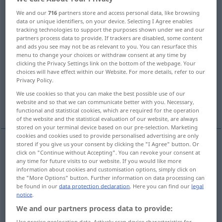
We and our
716
partners store and access personal data, like browsing
Overview of all translations
data or unique identifiers, on your device. Selecting I Agree enables
tracking technologies to support the purposes shown under we and our
(For more details, click/tap on the translation)
partners process data to provide. If trackers are disabled, some content
and ads you see may not be as relevant to you. You can resurface this
andare
camminare
partire
menu to change your choices or withdraw consent at any time by
clicking the Privacy Settings link on the bottom of the webpage. Your
choices will have effect within our Website. For more details, refer to our
funzionare
dare
vendersi
Privacy Policy.
We use cookies so that you can make the best possible use of our
website and so that we can communicate better with you. Necessary,
stare
arrivare
More examples...
functional and statistical cookies, which are required for the operation
of the website and the statistical evaluation of our website, are always
stored on your terminal device based on our pre-selection. Marketing
cookies and cookies used to provide personalised advertising are only
stored if you give us your consent by clicking the "I Agree" button. Or
click on "Continue without Accepting". You can revoke your consent at
andare
gehen
any time for future visits to our website. If you would like more
information about cookies and customisation options, simply click on
the "More Options" button. Further information on data processing can
be found in our
data protection declaration
. Here you can find our
legal
notice
.
camminare
gehen
laufen
We and our partners process data to provide:
Use precise geolocation data. Actively scan device characteristics for