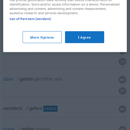
identification. Store and/or access information on a device. Personalised
advertising and content, advertising and content measurement,
audience research and services development.
List of Partners (vendors)
partire
gehen
starten
More Options
I Agree
funzionare
gehen
funktionieren
dare
gehen
gerichtet sein
vendersi
gehen
HANDEL
stare
gehen
passen