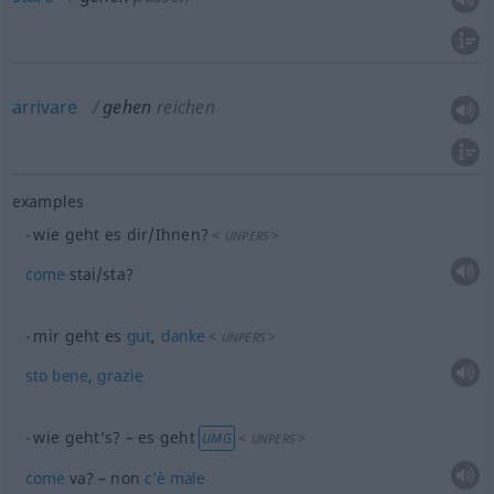
arrivare
gehen
reichen
examples
wie geht es dir/Ihnen?
<
>
UNPERS
come
stai/sta?
mir geht es
gut
,
danke
<
>
UNPERS
sto
bene
,
grazie
wie geht’s? – es geht
<
>
UMG
UNPERS
come
va? – non
c’è
male