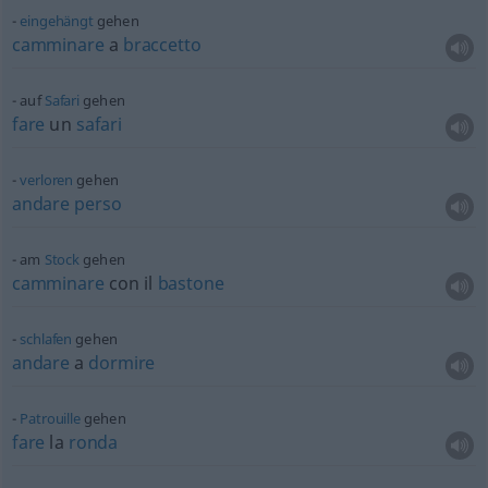
eingehängt
gehen
camminare
a
braccetto
auf
Safari
gehen
fare
un
safari
verloren
gehen
andare
perso
am
Stock
gehen
camminare
con il
bastone
schlafen
gehen
andare
a
dormire
Patrouille
gehen
fare
la
ronda