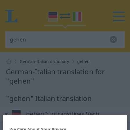
German-Italian dictionary
gehen
German-Italian translation for
"gehen"
"gehen" Italian translation
„gehen“
: intransitives Verb
gehen
We Care About Your Privacy
v/i
<
ging
;
gegangen
;
s.
>