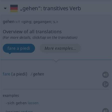
„gehen“
: transitives Verb
gehen
v/t
<
ging
;
gegangen
;
s.
>
Overview of all translations
(For more details, click/tap on the translation)
fare a piedi
More examples...
fare
(a piedi)
gehen
examples
sich gehen
lassen
lasciarsi
andare