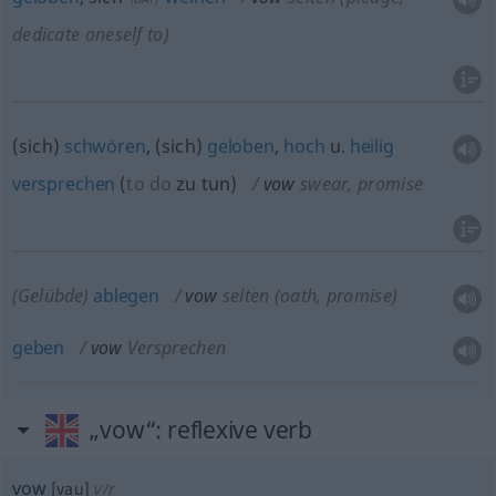
dedicate oneself to)
(sich)
schwören
, (sich)
geloben
,
hoch
u.
heilig
versprechen
(
to do
zu tun
)
vow
swear, promise
(Gelübde)
ablegen
vow
selten
(oath, promise)
geben
vow
Versprechen
„vow“
: reflexive verb
vow
[vau]
v/r