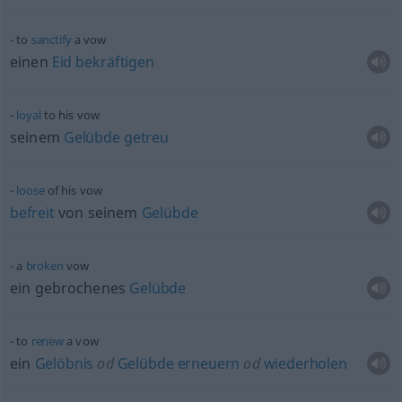
to
sanctify
a vow
einen
Eid
bekräftigen
loyal
to his vow
seinem
Gelübde
getreu
loose
of his vow
befreit
von seinem
Gelübde
a
broken
vow
ein gebrochenes
Gelübde
to
renew
a vow
ein
Gelöbnis
od
Gelübde
erneuern
od
wiederholen