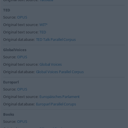
TED
Source:
OPUS
Original text source:
WIT³
Original text source:
TED
Original database:
TED Talk Parallel Corpus
GlobalVoices
Source:
OPUS
Original text source:
Global Voices
Original database:
Global Voices Parallel Corpus
Europarl
Source:
OPUS
Original text source:
Europäisches Parlament
Original database:
Europarl Parallel Corups
Books
Source:
OPUS