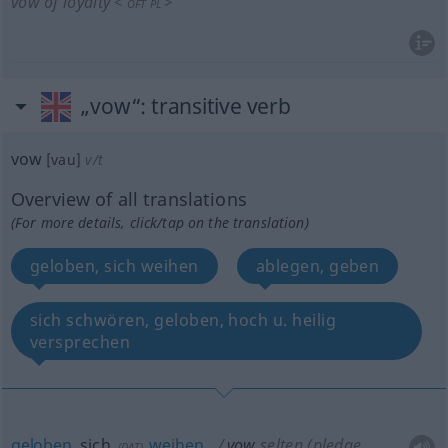
vow of loyalty
<
>
OFT
PL
„vow“
: transitive verb
vow
[vau]
v/t
Overview of all translations
(For more details, click/tap on the translation)
geloben, sich weihen
ablegen, geben
sich schwören, geloben, hoch u. heilig
versprechen
geloben
, sich
weihen
vow
selten
(pledge,
(
DAT
)