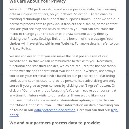
We Care About Your Privacy
We and our
716
partners store and access personal data, like browsing
Overview of all translations
data or unique identifiers, on your device. Selecting I Agree enables
(For more details, click/tap on the translation)
tracking technologies to support the purposes shown under we and our
partners process data to provide. If trackers are disabled, some content
and ads you see may not be as relevant to you. You can resurface this
Versprechen
Votum, Gelübde, Gelöbnis
menu to change your choices or withdraw consent at any time by
clicking the Privacy Settings link on the bottom of the webpage. Your
choices will have effect within our Website. For more details, refer to our
Profess, Ordensgelübde
Privacy Policy.
We use cookies so that you can make the best possible use of our
TreueSchwur, feierliches Versprechen, Zusage
website and so that we can communicate better with you. Necessary,
functional and statistical cookies, which are required for the operation
of the website and the statistical evaluation of our website, are always
stored on your terminal device based on our pre-selection. Marketing
cookies and cookies used to provide personalised advertising are only
stored if you give us your consent by clicking the "I Agree" button. Or
Versprechen
n
vow
promise
click on "Continue without Accepting". You can revoke your consent at
any time for future visits to our website. If you would like more
information about cookies and customisation options, simply click on
the "More Options" button. Further information on data processing can
be found in our
data protection declaration
. Here you can find our
legal
notice
.
Votum
n
vow
oath
REL
We and our partners process data to provide: