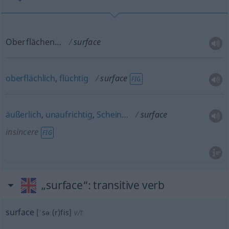
Oberflächen…
surface
oberflächlich
,
flüchtig
surface
FIG
äußerlich
,
unaufrichtig
,
Schein…
surface
insincere
FIG
„surface“
: transitive verb
surface
[ˈsəː(r)fis]
v/t