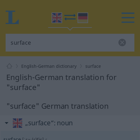
English-German dictionary
surface
English-German translation for
"surface"
"surface" German translation
„surface“
: noun
surface
[ˈsəː(r)fis]
s