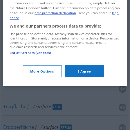
information about cookies and customisation options, simply click on
Oberfläche
f
surface
FIG
the "More Options" button. Further information on data processing can
be found in our
data protection declaration
. Here you can find our
legal
notice
.
Außenseite
f
surface
FIG
We and our partners process data to provide:
(das)
Äußere
surface
Use precise geolocation data. Actively scan device characteristics for
FIG
identification. Store and/or access information on a device. Personalised
advertising and content, advertising and content measurement,
audience research and services development.
List of Partners (vendors)
(Ober)Fläche
f
surface
MATH
More Options
I Agree
Flächeninhalt
m
surface
MATH
Tragfläche
f
surface
FLUG
Erdoberfläche
f
surface
BERGB