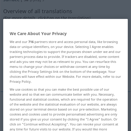
Overview of all translations
(For more details, click/tap on the translation)
Oberfläche
We Care About Your Privacy
We and our
716
partners store and access personal data, like browsing
Oberfläche, Äußere, Außenseite
data or unique identifiers, on your device. Selecting I Agree enables
tracking technologies to support the purposes shown under we and our
partners process data to provide. If trackers are disabled, some content
OberFläche, Flächeninhalt
Tragfläche
and ads you see may not be as relevant to you. You can resurface this
menu to change your choices or withdraw consent at any time by
clicking the Privacy Settings link on the bottom of the webpage. Your
choices will have effect within our Website. For more details, refer to our
Erdoberfläche, Tag
Meeresoberfläche
Privacy Policy.
We use cookies so that you can make the best possible use of our
website and so that we can communicate better with you. Necessary,
functional and statistical cookies, which are required for the operation
of the website and the statistical evaluation of our website, are always
Oberfläche
f
surface
stored on your terminal device based on our pre-selection. Marketing
cookies and cookies used to provide personalised advertising are only
stored if you give us your consent by clicking the "I Agree" button. Or
click on "Continue without Accepting". You can revoke your consent at
any time for future visits to our website. If you would like more