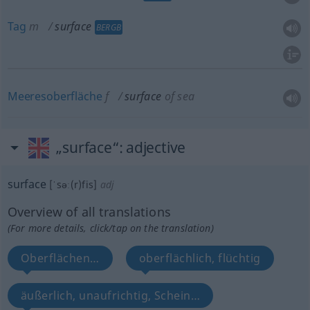
Tag
m
surface
BERGB
Meeresoberfläche
f
surface
of sea
„surface“
: adjective
surface
[ˈsəː(r)fis]
adj
Overview of all translations
(For more details, click/tap on the translation)
Oberflächen…
oberflächlich, flüchtig
äußerlich, unaufrichtig, Schein…