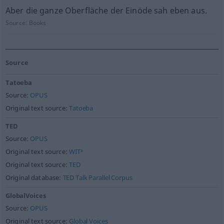
Aber die ganze Oberfläche der Einöde sah eben aus.
Source:
Books
Source
Tatoeba
Source:
OPUS
Original text source:
Tatoeba
TED
Source:
OPUS
Original text source:
WIT³
Original text source:
TED
Original database:
TED Talk Parallel Corpus
GlobalVoices
Source:
OPUS
Original text source:
Global Voices