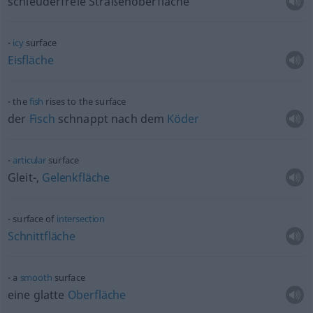
schleuderfreie Straßenoberfläche
icy
surface
Eisfläche
the
fish
rises to the surface
der
Fisch
schnappt nach dem
Köder
articular
surface
Gleit-,
Gelenkfläche
surface of
intersection
Schnittfläche
a
smooth
surface
eine glatte
Oberfläche