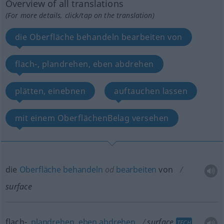
Overview of all translations
(For more details, click/tap on the translation)
die Oberfläche behandeln bearbeiten von
flach-, plandrehen, eben abdrehen
plätten, einebnen
auftauchen lassen
mit einem OberflächenBelag versehen
die
Oberfläche
behandeln
od
bearbeiten
von
surface
flach-,
plandrehen
,
eben
abdrehen
surface
TECH