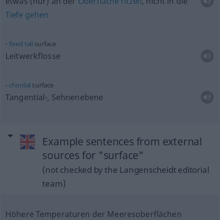
etwas
(nur) an der
Oberfläche
ritzen
, nicht in die
Tiefe
gehen
fixed
tail
surface
Leitwerkflosse
chordal
surface
Tangential-, Sehnenebene
Example sentences from external
sources for "surface"
(not checked by the Langenscheidt editorial
team)
Höhere Temperaturen der Meeresoberflächen