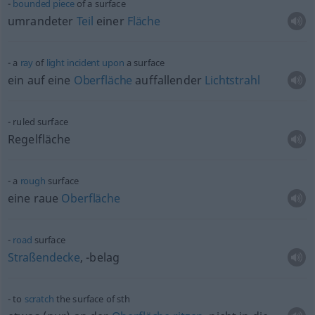
bounded
piece
of a surface
umrandeter
Teil
einer
Fläche
a
ray
of
light
incident
upon
a surface
ein auf eine
Oberfläche
auffallender
Lichtstrahl
ruled surface
Regelfläche
a
rough
surface
eine raue
Oberfläche
road
surface
Straßendecke
, -belag
to
scratch
the surface of
sth