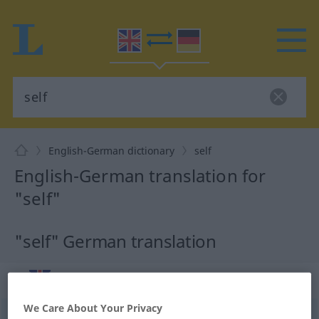
English-German dictionary
self
English-German translation for
"self"
"self" German translation
„self“
: noun
We Care About Your Privacy
self
[self]
s
<
selves
[selvz]
>