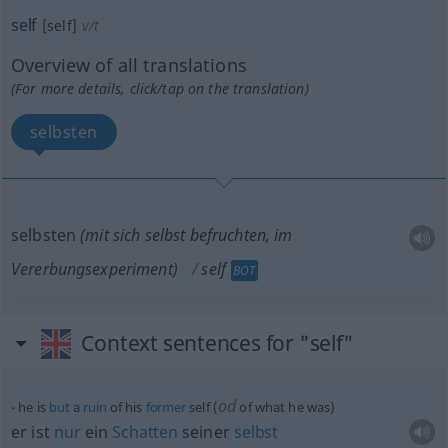
self
[self]
v/t
Overview of all translations
(For more details, click/tap on the translation)
selbsten
selbsten
(mit sich selbst befruchten, im
Vererbungsexperiment)
self
BOT
Context sentences for "self"
od
he is
but
a
ruin
of his
former
self (
of what he was)
er ist
nur
ein
Schatten
seiner
selbst