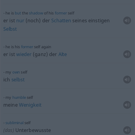
he is
but
the
shadow
of his
former
self
er ist
nur
(noch) der
Schatten
seines einstigen
Selbst
he is his
former
self again
er ist
wieder
(ganz) der
Alte
my
own
self
ich
selbst
my
humble
self
meine
Wenigkeit
subliminal
self
(das)
Unterbewusste