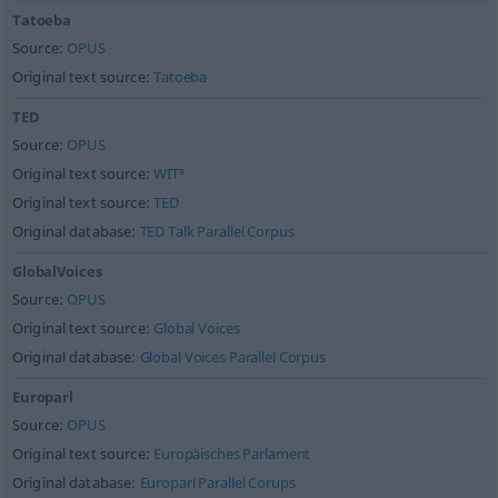
Tatoeba
Source:
OPUS
Original text source:
Tatoeba
TED
Source:
OPUS
Original text source:
WIT³
Original text source:
TED
Original database:
TED Talk Parallel Corpus
GlobalVoices
Source:
OPUS
Original text source:
Global Voices
Original database:
Global Voices Parallel Corpus
Europarl
Source:
OPUS
Original text source:
Europäisches Parlament
Original database:
Europarl Parallel Corups