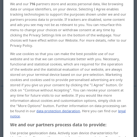
We and our
716
partners store and access personal data, like browsing
data or unique identifiers, on your device. Selecting I Agree enables
Overview of all translations
tracking technologies to support the purposes shown under we and our
(For more details, click/tap on the translation)
partners process data to provide. If trackers are disabled, some content
and ads you see may not be as relevant to you. You can resurface this
menu to change your choices or withdraw consent at any time by
Selbst, Ich
Selbstsucht
clicking the Privacy Settings link on the bottom of the webpage. Your
choices will have effect within our Website. For more details, refer to our
Privacy Policy.
Ich, Subjekt
We use cookies so that you can make the best possible use of our
website and so that we can communicate better with you. Necessary,
functional and statistical cookies, which are required for the operation
einfarbige Blume, Tier von einheitlicher
of the website and the statistical evaluation of our website, are always
Färbung
stored on your terminal device based on our pre-selection. Marketing
cookies and cookies used to provide personalised advertising are only
stored if you give us your consent by clicking the "I Agree" button. Or
click on "Continue without Accepting". You can revoke your consent at
any time for future visits to our website. If you would like more
information about cookies and customisation options, simply click on
Selbst
n
self
the "More Options" button. Further information on data processing can
be found in our
data protection declaration
. Here you can find our
legal
notice
.
Ich
n
self
We and our partners process data to provide:
Use precise geolocation data. Actively scan device characteristics for