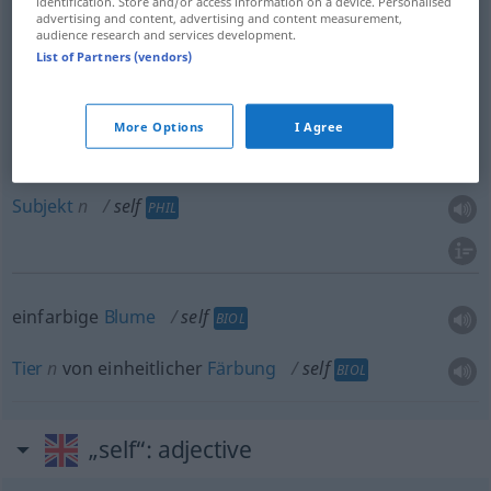
identification. Store and/or access information on a device. Personalised
advertising and content, advertising and content measurement,
audience research and services development.
Selbstsucht
f
self
egoism
List of Partners (vendors)
More Options
I Agree
Ich
n
self
PHIL
Subjekt
n
self
PHIL
einfarbige
Blume
self
BIOL
Tier
n
von einheitlicher
Färbung
self
BIOL
„self“
: adjective