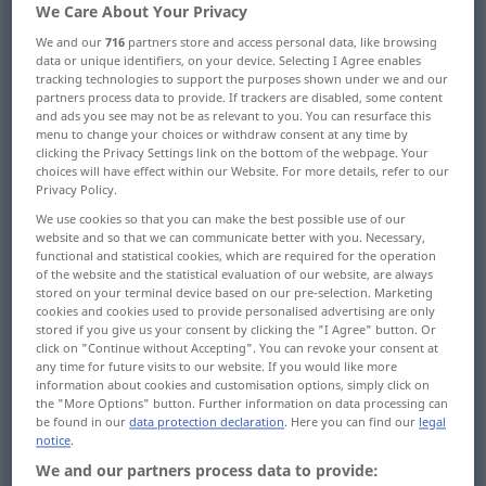
We Care About Your Privacy
Overview of all translations
We and our
716
partners store and access personal data, like browsing
data or unique identifiers, on your device. Selecting I Agree enables
(For more details, click/tap on the translation)
tracking technologies to support the purposes shown under we and our
partners process data to provide. If trackers are disabled, some content
Gesellschaft, Gemeinschaft
and ads you see may not be as relevant to you. You can resurface this
menu to change your choices or withdraw consent at any time by
clicking the Privacy Settings link on the bottom of the webpage. Your
gesellschaftliche Umwelt
choices will have effect within our Website. For more details, refer to our
Privacy Policy.
We use cookies so that you can make the best possible use of our
Gesellschaft, Umgang, Verkehr
website and so that we can communicate better with you. Necessary,
functional and statistical cookies, which are required for the operation
of the website and the statistical evaluation of our website, are always
Gesellschaft, Anwesenheit
stored on your terminal device based on our pre-selection. Marketing
cookies and cookies used to provide personalised advertising are only
stored if you give us your consent by clicking the "I Agree" button. Or
Gesellschaft, Vereinigung, Verein
click on "Continue without Accepting". You can revoke your consent at
any time for future visits to our website. If you would like more
information about cookies and customisation options, simply click on
the "More Options" button. Further information on data processing can
Pflanzengesellschaft
be found in our
data protection declaration
. Here you can find our
legal
notice
.
kirchlicher Gemeindeverband
We and our partners process data to provide: