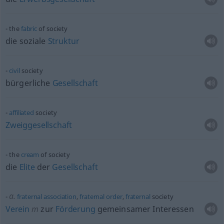
the
fabric
of society
die soziale
Struktur
civil
society
bürgerliche
Gesellschaft
affiliated
society
Zweiggesellschaft
the
cream
of society
die
Elite
der
Gesellschaft
a.
fraternal
association
,
fraternal
order
,
fraternal
society
Verein
m
zur
Förderung
gemeinsamer Interessen