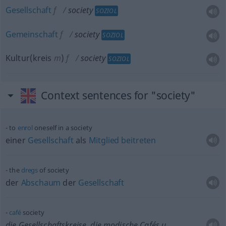
Gesellschaft
f
society
SOZIOL
Gemeinschaft
f
society
SOZIOL
Kultur(kreis
m
)
f
society
SOZIOL
Context sentences for "society"
to
enrol
oneself in a society
einer
Gesellschaft
als
Mitglied
beitreten
the
dregs
of society
der
Abschaum
der
Gesellschaft
café
society
die Gesellschaftskreise, die modische Cafés
u.