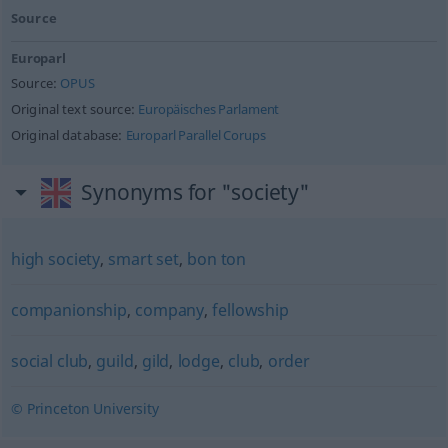
Source
Europarl
Source:
OPUS
Original text source:
Europäisches Parlament
Original database:
Europarl Parallel Corups
Synonyms for "society"
high society
,
smart set
,
bon ton
companionship
,
company
,
fellowship
social club
,
guild
,
gild
,
lodge
,
club
,
order
© Princeton University