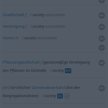
Gesellschaft
f
society
association
Vereinigung
f
society
association
Verein
m
society
association
Pflanzengesellschaft
f
(gesetzmäßige Vereinigung
von Pflanzen im Gelände)
society
BOT
(Art)
kirchlicher
Gemeindeverband
(bei den
Kongregationalisten)
society
REL
US