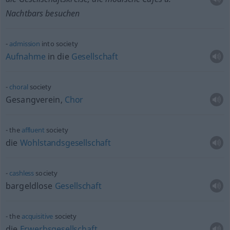
Nachtbars besuchen
admission
into society
Aufnahme
in die
Gesellschaft
choral
society
Gesangverein,
Chor
the
affluent
society
die
Wohlstandsgesellschaft
cashless
society
bargeldlose
Gesellschaft
the
acquisitive
society
die
Erwerbsgesellschaft