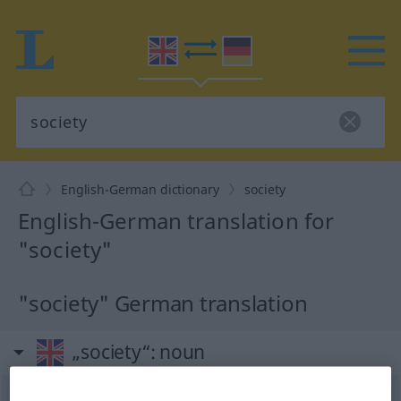
English-German dictionary
society
English-German translation for
"society"
"society" German translation
„society“
: noun
society
[səˈsaiəti]
s