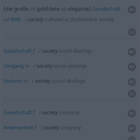
(die große
od
gebildete
od
elegante)
Gesellschaft
od
Welt
society
cultured or fashionable society
Gesellschaft
f
society
social dealings
Umgang
m
society
social dealings
Verkehr
m
society
social dealings
Gesellschaft
f
society
company
Anwesenheit
f
society
company