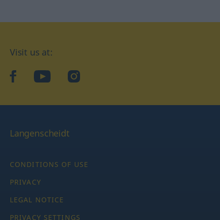
Visit us at:
facebook
YouTube
Instagram
Langenscheidt
CONDITIONS OF USE
PRIVACY
LEGAL NOTICE
PRIVACY SETTINGS