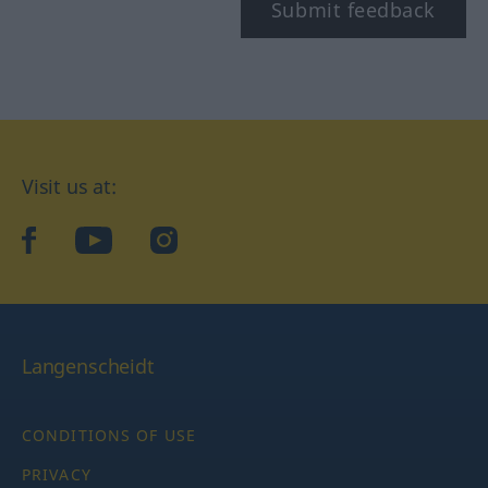
Submit feedback
Visit us at:
facebook
YouTube
Instagram
Langenscheidt
CONDITIONS OF USE
PRIVACY