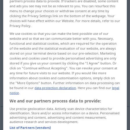
partners process data to provide. If trackers are disabled, some content
and ads you see may not be as relevant to you. You can resurface this
Overview of all translations
menu to change your choices or withdraw consent at any time by
clicking the Privacy Settings link on the bottom of the webpage. Your
(For more details, click/tap on the translation)
choices will have effect within our Website. For more details, refer to our
Privacy Policy.
Einlass, Ein-, Zutritt, Aufnahme
We use cookies so that you can make the best possible use of our
website and so that we can communicate better with you. Necessary,
functional and statistical cookies, which are required for the operation
Eintrittspreis
Zulassung
of the website and the statistical evaluation of our website, are always
stored on your terminal device based on our pre-selection. Marketing
cookies and cookies used to provide personalised advertising are only
Zugeben, Eingeständnis, Bekennen
stored if you give us your consent by clicking the "I Agree" button. Or
click on "Continue without Accepting". You can revoke your consent at
any time for future visits to our website. If you would like more
Zugeständnis, Einräumung
information about cookies and customisation options, simply click on
the "More Options" button. Further information on data processing can
be found in our
data protection declaration
. Here you can find our
legal
Einlass, Beaufschlagung, Zufuhr
notice
.
We and our partners process data to provide:
Use precise geolocation data. Actively scan device characteristics for
identification. Store and/or access information on a device. Personalised
advertising and content, advertising and content measurement,
audience research and services development.
Einlass
m
admission
into country, society
List of Partners (vendors)