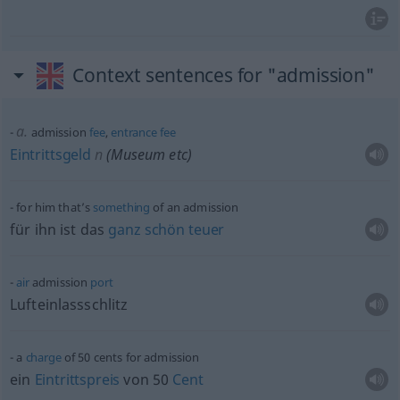
Context sentences for "admission"
a.
admission
fee
,
entrance
fee
Eintrittsgeld
n
(Museum
etc
)
for him that’s
something
of an admission
für ihn ist das
ganz
schön
teuer
air
admission
port
Lufteinlassschlitz
a
charge
of 50 cents for admission
ein
Eintrittspreis
von 50
Cent