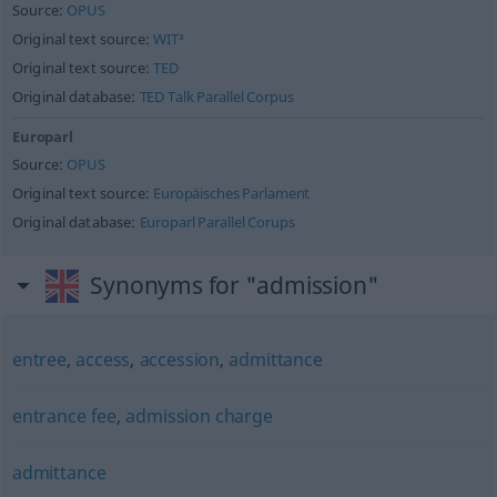
Source:
OPUS
Original text source:
WIT³
Original text source:
TED
Original database:
TED Talk Parallel Corpus
Europarl
Source:
OPUS
Original text source:
Europäisches Parlament
Original database:
Europarl Parallel Corups
Synonyms for "admission"
entree
,
access
,
accession
,
admittance
entrance fee
,
admission charge
admittance