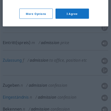
Aufnahme
f
admission
into country, society
More Options
I Agree
Ein-,
Zutritt
m
admission
into building
Eintritt(spreis)
m
admission
price
Zulassung
f
admission
to office, position
etc
Zugeben
n
admission
confession
Eingeständnis
n
admission
confession
Bekennen
n
admission
confession