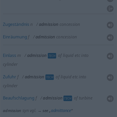
Zugeständnis
n
admission
concession
Einräumung
f
admission
concession
Einlass
m
admission
of liquid
etc
into
TECH
cylinder
Zufuhr
f
admission
of liquid
etc
into
TECH
cylinder
Beaufschlagung
f
admission
of turbine
TECH
syn vgl.
admittance
admission
→ see „
“