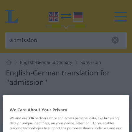
English-German dictionary
admission
English-German translation for
"admission"
"admission" German translation
We Care About Your Privacy
„admission“
: noun
We and our
716
partners store and access personal data, like browsing
data or unique identifiers, on your device. Selecting I Agree enables
tracking technologies to support the purposes shown under we and our
admission
[ədˈmiʃən]
s