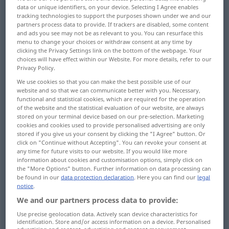
data or unique identifiers, on your device. Selecting I Agree enables
tracking technologies to support the purposes shown under we and our
Overview of all translations
partners process data to provide. If trackers are disabled, some content
(For more details, click/tap on the translation)
and ads you see may not be as relevant to you. You can resurface this
menu to change your choices or withdraw consent at any time by
clicking the Privacy Settings link on the bottom of the webpage. Your
Eröffnung
choices will have effect within our Website. For more details, refer to our
Privacy Policy.
Öffnung, Erweiterung, Lücke, Loch, Bresche,
We use cookies so that you can make the best possible use of our
website and so that we can communicate better with you. Necessary,
Spalt
functional and statistical cookies, which are required for the operation
of the website and the statistical evaluation of our website, are always
stored on your terminal device based on our pre-selection. Marketing
Durchfahrt, Durchlass
cookies and cookies used to provide personalised advertising are only
stored if you give us your consent by clicking the "I Agree" button. Or
click on "Continue without Accepting". You can revoke your consent at
Weite, Ausweitung, Spannweite
any time for future visits to our website. If you would like more
information about cookies and customisation options, simply click on
the "More Options" button. Further information on data processing can
freie Stelle
Lichtung, lichte Stelle
be found in our
data protection declaration
. Here you can find our
legal
notice
.
We and our partners process data to provide:
Eröffnung, Beginn, einleitender Teil
Use precise geolocation data. Actively scan device characteristics for
identification. Store and/or access information on a device. Personalised
advertising and content, advertising and content measurement,