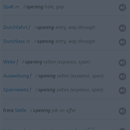
Spalt
m
opening
hole, gap
Durchfahrt
f
opening
entry, way through
Durchlass
m
opening
entry, way through
Weite
f
opening
selten
(expanse, span)
Ausweitung
f
opening
selten
(expanse, span)
Spannweite
f
opening
selten
(expanse, span)
freie
Stelle
opening
job on offer