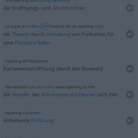
the opening and
closing
ceremony
die Eröffnungs- und
Abschlussfeier
to
paper
a
theater
(
theatre) for an opening
night
BR
ein
Theater
durch
Verteilung
von Freikarten für
eine
Premiere
füllen
opening of Parliament
Parlamentseröffnung
(durch den Souverän)
the wonders of
astronomy
were opening to him
die
Wunder
der
Astronomie
erschlossen
sich ihm
opening
statement
einleitende
Erklärung