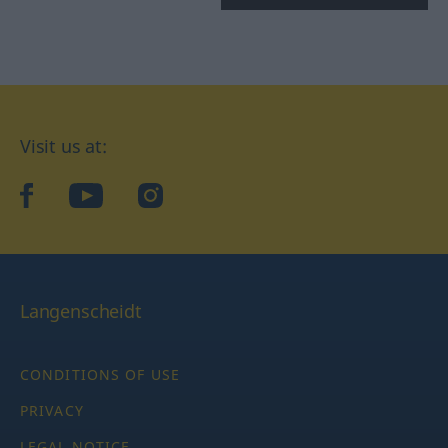
Visit us at:
facebook
YouTube
Instagram
Langenscheidt
CONDITIONS OF USE
PRIVACY
LEGAL NOTICE