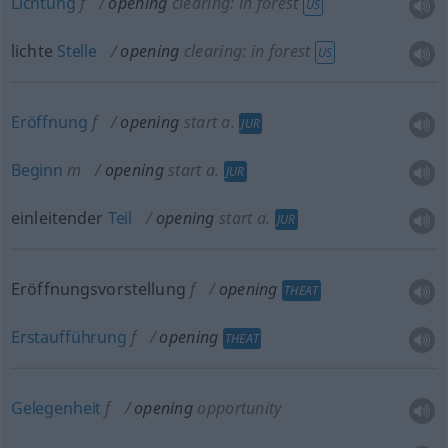
Lichtung
f
opening
clearing: in forest
US
lichte
Stelle
opening
clearing: in forest
US
Eröffnung
f
opening
start
a.
JUR
Beginn
m
opening
start
a.
JUR
einleitender
Teil
opening
start
a.
JUR
Eröffnungsvorstellung
f
opening
THEAT
Erstaufführung
f
opening
THEAT
Gelegenheit
f
opening
opportunity