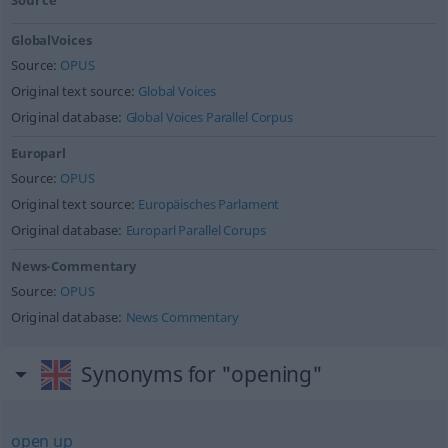
Source
GlobalVoices
Source:
OPUS
Original text source:
Global Voices
Original database:
Global Voices Parallel Corpus
Europarl
Source:
OPUS
Original text source:
Europäisches Parlament
Original database:
Europarl Parallel Corups
News-Commentary
Source:
OPUS
Original database:
News Commentary
Synonyms for "opening"
open up