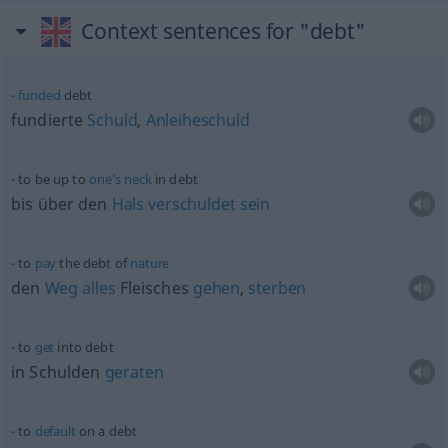
Context sentences for "debt"
funded
debt
fundierte
Schuld
,
Anleiheschuld
to be up to
one’s
neck
in debt
bis über den
Hals
verschuldet
sein
to
pay
the debt of
nature
den
Weg
alles
Fleisches
gehen
,
sterben
to
get
into debt
in Schulden
geraten
to
default
on a debt