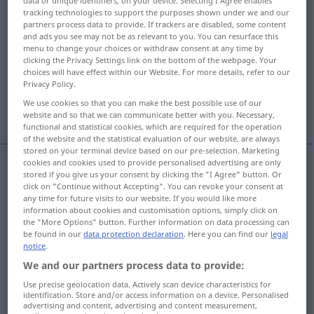
data or unique identifiers, on your device. Selecting I Agree enables
tracking technologies to support the purposes shown under we and our
Overview of all translations
partners process data to provide. If trackers are disabled, some content
and ads you see may not be as relevant to you. You can resurface this
(For more details, click/tap on the translation)
menu to change your choices or withdraw consent at any time by
clicking the Privacy Settings link on the bottom of the webpage. Your
Schuld
Verpflichtung, Obligation
choices will have effect within our Website. For more details, refer to our
Privacy Policy.
We use cookies so that you can make the best possible use of our
Schuld, Sünde
website and so that we can communicate better with you. Necessary,
functional and statistical cookies, which are required for the operation
of the website and the statistical evaluation of our website, are always
stored on your terminal device based on our pre-selection. Marketing
cookies and cookies used to provide personalised advertising are only
stored if you give us your consent by clicking the "I Agree" button. Or
Schuld
f
debt
click on "Continue without Accepting". You can revoke your consent at
any time for future visits to our website. If you would like more
information about cookies and customisation options, simply click on
active
debt → see „
“
the "More Options" button. Further information on data processing can
be found in our
data protection declaration
. Here you can find our
legal
debt → see „
floating debt
“
notice
.
debt → see „
national debt
“
We and our partners process data to provide:
Use precise geolocation data. Actively scan device characteristics for
debt → see „
small debt
“
identification. Store and/or access information on a device. Personalised
advertising and content, advertising and content measurement,