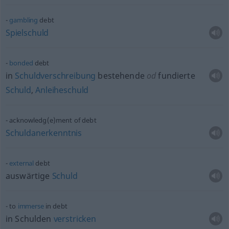
gambling
debt
Spielschuld
bonded
debt
in
Schuldverschreibung
bestehende
od
fundierte
Schuld
,
Anleiheschuld
acknowledg(e)ment of debt
Schuldanerkenntnis
external
debt
auswärtige
Schuld
to
immerse
in debt
in Schulden
verstricken