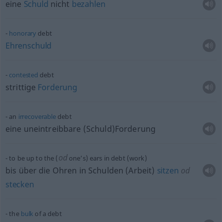
eine
Schuld
nicht
bezahlen
honorary
debt
Ehrenschuld
contested
debt
strittige
Forderung
an
irrecoverable
debt
eine uneintreibbare (Schuld)Forderung
od
to be up to the (
one’s) ears in debt (work)
bis über die Ohren in Schulden (Arbeit)
sitzen
od
stecken
the
bulk
of a debt