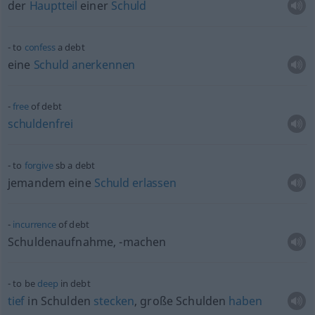
der
Hauptteil
einer
Schuld
to
confess
a debt
eine
Schuld
anerkennen
free
of debt
schuldenfrei
to
forgive
sb
a debt
jemandem eine
Schuld
erlassen
incurrence
of debt
Schuldenaufnahme, -machen
to be
deep
in debt
tief
in Schulden
stecken
, große Schulden
haben