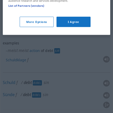
audience research and services development.
List of Partners (vendors)
Verpflichtung
f
debt
obligation
WIRTSCH
More Options
I Agree
Obligation
f
debt
obligation
WIRTSCH
examples
meist
meist
action
of debt
JUR
f
Schuldklage
Schuld
f
debt
sin
BIBEL
Sünde
f
debt
sin
BIBEL