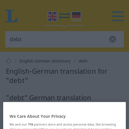
English-German dictionary
debt
English-German translation for
"debt"
"debt" German translation
„debt“
: noun
We Care About Your Privacy
We and our
716
partners store and access personal data, like browsing
debt
[det]
s