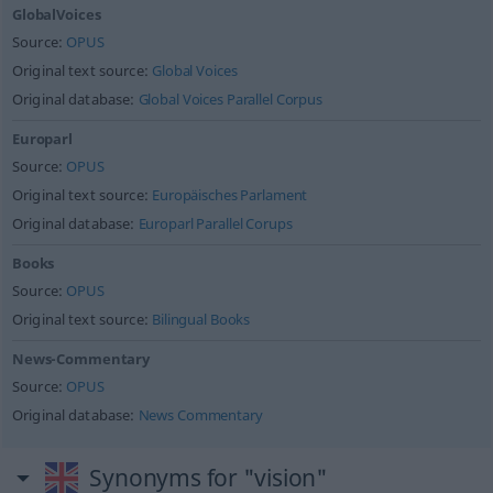
GlobalVoices
Source:
OPUS
Original text source:
Global Voices
Original database:
Global Voices Parallel Corpus
Europarl
Source:
OPUS
Original text source:
Europäisches Parlament
Original database:
Europarl Parallel Corups
Books
Source:
OPUS
Original text source:
Bilingual Books
News-Commentary
Source:
OPUS
Original database:
News Commentary
Synonyms for "vision"