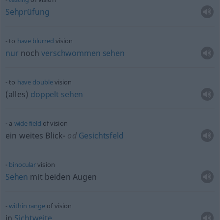
Sehprüfung
to
have
blurred
vision
nur
noch
verschwommen
sehen
to
have
double
vision
(alles)
doppelt
sehen
a
wide
field
of vision
ein weites Blick-
od
Gesichtsfeld
binocular
vision
Sehen
mit beiden Augen
within
range
of vision
in
Sichtweite