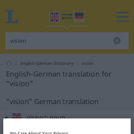
English-German dictionary
vision
English-German translation for
"vision"
"vision" German translation
„vision“
: noun
vision
We Care About Your Privacy
[ˈviʒən]
s