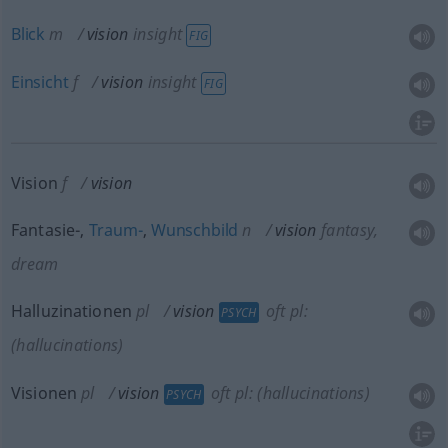
Blick
m
vision
insight
FIG
Einsicht
f
vision
insight
FIG
Vision
f
vision
Fantasie-,
Traum-
,
Wunschbild
n
vision
fantasy,
dream
Halluzinationen
pl
vision
oft
pl:
PSYCH
(hallucinations)
Visionen
pl
vision
oft
pl: (hallucinations)
PSYCH