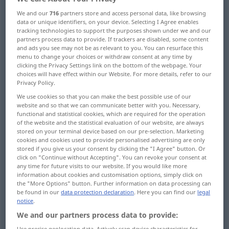
We and our
716
partners store and access personal data, like browsing
Overview of all translations
data or unique identifiers, on your device. Selecting I Agree enables
(For more details, click/tap on the translation)
tracking technologies to support the purposes shown under we and our
partners process data to provide. If trackers are disabled, some content
and ads you see may not be as relevant to you. You can resurface this
Sehen, Sehvermögen, Gesicht, Gesichtssinn
menu to change your choices or withdraw consent at any time by
clicking the Privacy Settings link on the bottom of the webpage. Your
choices will have effect within our Website. For more details, refer to our
visionäre Kraft, Einbildungskraft, Blick,
Privacy Policy.
Einsicht
We use cookies so that you can make the best possible use of our
website and so that we can communicate better with you. Necessary,
functional and statistical cookies, which are required for the operation
Vision, Fantasie-, Traum-, Wunschbild,
of the website and the statistical evaluation of our website, are always
Halluzinationen
stored on your terminal device based on our pre-selection. Marketing
cookies and cookies used to provide personalised advertising are only
stored if you give us your consent by clicking the "I Agree" button. Or
Anblick, Bild
Schönes, Schönheit
click on "Continue without Accepting". You can revoke your consent at
any time for future visits to our website. If you would like more
information about cookies and customisation options, simply click on
the "More Options" button. Further information on data processing can
Anschauungs-, Vorstellungsvermögen
be found in our
data protection declaration
. Here you can find our
legal
notice
.
Visionen
We and our partners process data to provide:
Use precise geolocation data. Actively scan device characteristics for