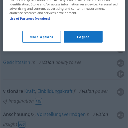
identification. Store and/or access information on a device. Personalised
advertising and content, advertising and content measurement,
audience research and services development.
List of Partners (vendors)
Sehen
n
vision
ability to see
Sehvermögen
n
vision
ability to see
More Options
I Agree
Gesicht
n
vision
ability to see
Gesichtssinn
m
vision
ability to see
visionäre
Kraft
,
Einbildungskraft
f
vision
power
of imagination
FIG
Anschauungs-,
Vorstellungsvermögen
n
vision
insight
FIG