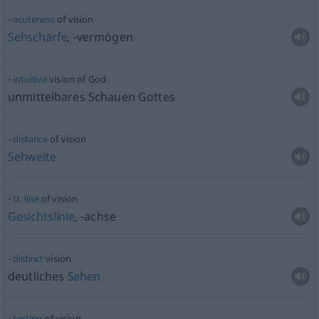
acuteness
of vision
Sehschärfe
, -vermögen
intuitive
vision of God
unmittelbares Schauen Gottes
distance
of vision
Sehweite
a.
line
of vision
Gesichtslinie
, -achse
distinct
vision
deutliches
Sehen
testing
of vision