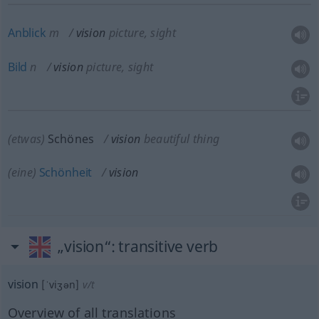
Anblick
m
vision
picture, sight
Bild
n
vision
picture, sight
(etwas)
Schönes
vision
beautiful thing
(eine)
Schönheit
vision
„vision“
: transitive verb
vision
[ˈviʒən]
v/t
Overview of all translations