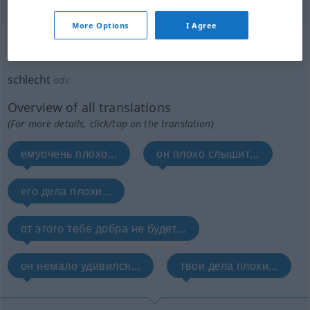
More Options
I Agree
„schlecht“
: Adverb
schlecht
adv
Overview of all translations
(For more details, click/tap on the translation)
емуочень плохо...
он плохо слышит...
его дела плохи...
от этого тебе добра не будет...
он немало удивился...
твои дела плохи...