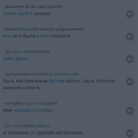
da kennst du ihn aber schlecht
плохо
ты
его
знаешь
seine
Rede
wurde schlecht aufgenommen
его
речь
была
плохо
принята
die
Sache
steht schlecht
дело
дрянь
auf jemanden schlecht zu
sprechen
sein
быть настроенным
против
кого-н., быть плохого
мнения о ком-н.
od
mir geht es
gut
schlecht
мне
хорошо
od
плохо
od
gut
schlecht
gelaunt
в хорошем
od
дурном настроении