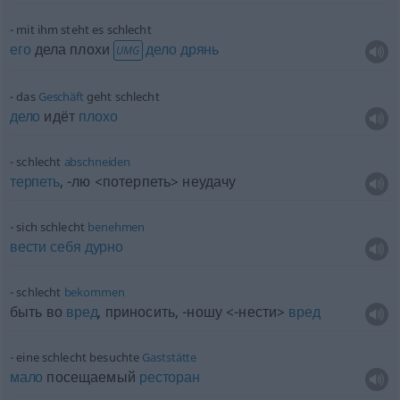
mit ihm steht es schlecht
его
дела плохи
дело
дрянь
UMG
das
Geschäft
geht schlecht
дело
идёт
плохо
schlecht
abschneiden
терпеть
, -лю <потерпеть> неудачу
sich schlecht
benehmen
вести
себя
дурно
schlecht
bekommen
быть во
вред
, приносить
, -ношу <-нести>
вред
eine schlecht besuchte
Gaststätte
мало
посещаемый
ресторан