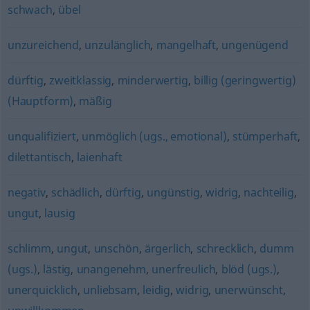
schwach
,
übel
unzureichend
,
unzulänglich
,
mangelhaft
,
ungenügend
dürftig
,
zweitklassig
,
minderwertig
,
billig (geringwertig)
(Hauptform)
,
mäßig
unqualifiziert
,
unmöglich (ugs., emotional)
,
stümperhaft
,
dilettantisch
,
laienhaft
negativ
,
schädlich
,
dürftig
,
ungünstig
,
widrig
,
nachteilig
,
ungut
,
lausig
schlimm
,
ungut
,
unschön
,
ärgerlich
,
schrecklich
,
dumm
(ugs.)
,
lästig
,
unangenehm
,
unerfreulich
,
blöd (ugs.)
,
unerquicklich
,
unliebsam
,
leidig
,
widrig
,
unerwünscht
,