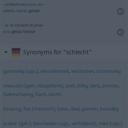
schlecht bei
Kasse
sein
иметь
мало
денег
er ist schlecht d(a)ran
его
дела плохи
Synonyms for "schlecht"
gammelig (ugs.)
,
verschimmelt
,
verdorben
,
schimmelig
niveaulos (geh., Hauptform)
,
platt
,
billig
,
derb
,
primitiv
,
fadenscheinig
,
flach
,
seicht
bösartig
,
fies (rheinisch)
,
böse
,
übel
,
gemein
,
böswillig
prekär (geh.)
,
bescheiden (ugs., verhüllend)
,
mies (ugs.)
,