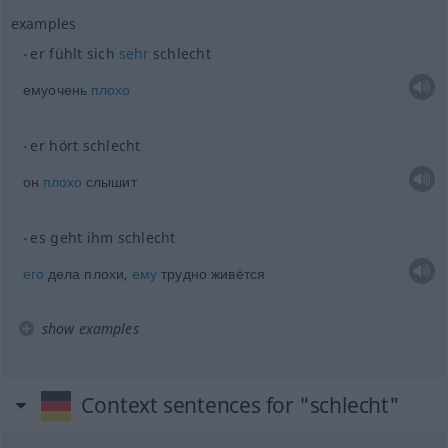
examples
er fühlt sich
sehr
schlecht
емуочень
плохо
er hört schlecht
он
плохо
слышит
es geht ihm schlecht
его
дела плохи,
ему
трудно живётся
show examples
Context sentences for "schlecht"