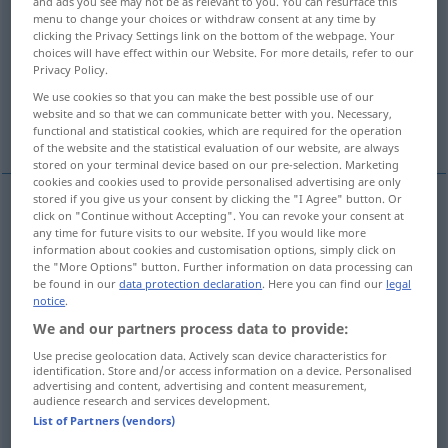
and ads you see may not be as relevant to you. You can resurface this
menu to change your choices or withdraw consent at any time by
Overview of all translations
clicking the Privacy Settings link on the bottom of the webpage. Your
choices will have effect within our Website. For more details, refer to our
(For more details, click/tap on the translation)
Privacy Policy.
We use cookies so that you can make the best possible use of our
плох\ой, хуже, дурной, плохой, дурен, -на, -но,
website and so that we can communicate better with you. Necessary,
дурны
functional and statistical cookies, which are required for the operation
of the website and the statistical evaluation of our website, are always
stored on your terminal device based on our pre-selection. Marketing
cookies and cookies used to provide personalised advertising are only
stored if you give us your consent by clicking the "I Agree" button. Or
click on "Continue without Accepting". You can revoke your consent at
плох\ой
, -а, -o
schlecht
any time for future visits to our website. If you would like more
information about cookies and customisation options, simply click on
the "More Options" button. Further information on data processing can
хуже
,
дурной
schlecht
a Geschmack, Geruch
KOMP
be found in our
data protection declaration
. Here you can find our
legal
notice
.
дурен, -на, -но, дурны
schlecht
a Geschmack,
We and our partners process data to provide:
Use precise geolocation data. Actively scan device characteristics for
Geruch
identification. Store and/or access information on a device. Personalised
advertising and content, advertising and content measurement,
audience research and services development.
плохой
schlecht
Gedächtnis, Ernte
List of Partners (vendors)