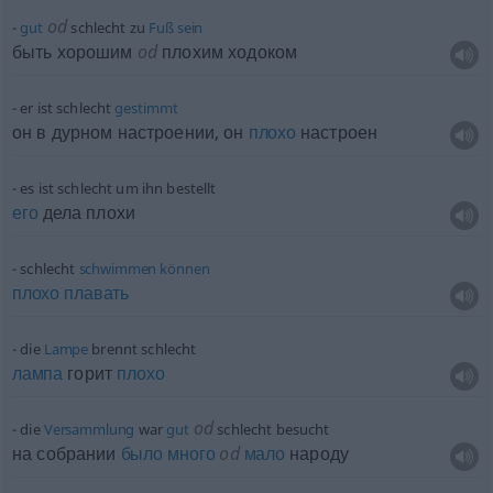
od
gut
schlecht zu
Fuß
sein
быть хорошим
od
плохим ходоком
er ist schlecht
gestimmt
он в дурном настроении, он
плохо
настроен
es ist schlecht um ihn bestellt
его
дела плохи
schlecht
schwimmen
können
плохо
плавать
die
Lampe
brennt schlecht
лампа
горит
плохо
od
die
Versammlung
war
gut
schlecht besucht
на собрании
было
много
od
мало
народу