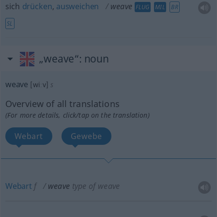
sich
drücken
,
ausweichen
weave
FLUG
MIL
BR
SL
„weave“
: noun
weave
[wiːv]
s
Overview of all translations
(For more details, click/tap on the translation)
Webart
Gewebe
Webart
f
weave
type of weave