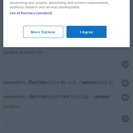
weben
,
wirken
weave
advertising and content, advertising and content measurement,
audience research and services development.
List of Partners (vendors)
spinnen
weave
by spider or caterpillar
ZOOL
More Options
I Agree
(zusammen)weben,
flechten
,
verwirken
weave
basket, wreath
etc
einweben
, -flechten
(
into
in
)
weave
work in
AKK
verweben
, -flechten
(
with
mit
into
zu
)
weave
work in