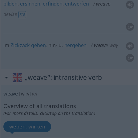
bilden
,
ersinnen
,
erfinden
,
entwerfen
weave
devise
FIG
im
Zickzack
gehen
, hin-
u.
hergehen
weave
way
„weave“
: intransitive verb
weave
[wiːv]
v/i
Overview of all translations
(For more details, click/tap on the translation)
weben, wirken