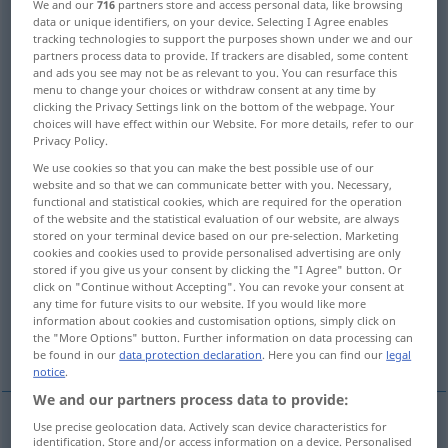
We and our
716
partners store and access personal data, like browsing
woven
[ˈwouvən]
;
a.
wove
>
data or unique identifiers, on your device. Selecting I Agree enables
tracking technologies to support the purposes shown under we and our
partners process data to provide. If trackers are disabled, some content
Overview of all translations
and ads you see may not be as relevant to you. You can resurface this
(For more details, click/tap on the translation)
menu to change your choices or withdraw consent at any time by
clicking the Privacy Settings link on the bottom of the webpage. Your
choices will have effect within our Website. For more details, refer to our
weben, wirken
spinnen
Privacy Policy.
We use cookies so that you can make the best possible use of our
zusammenweben, flechten, verwirken
website and so that we can communicate better with you. Necessary,
functional and statistical cookies, which are required for the operation
of the website and the statistical evaluation of our website, are always
einweben, -flechten, verweben, -flechten
stored on your terminal device based on our pre-selection. Marketing
cookies and cookies used to provide personalised advertising are only
stored if you give us your consent by clicking the "I Agree" button. Or
click on "Continue without Accepting". You can revoke your consent at
bilden, ersinnen, erfinden, entwerfen
any time for future visits to our website. If you would like more
information about cookies and customisation options, simply click on
the "More Options" button. Further information on data processing can
im Zickzack gehen, hin- hergehen
be found in our
data protection declaration
. Here you can find our
legal
notice
.
We and our partners process data to provide:
Use precise geolocation data. Actively scan device characteristics for
identification. Store and/or access information on a device. Personalised