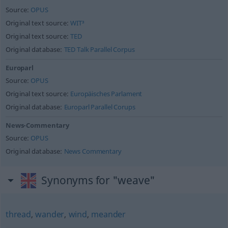
Source:
OPUS
Original text source:
WIT³
Original text source:
TED
Original database:
TED Talk Parallel Corpus
Europarl
Source:
OPUS
Original text source:
Europäisches Parlament
Original database:
Europarl Parallel Corups
News-Commentary
Source:
OPUS
Original database:
News Commentary
Synonyms for "weave"
thread
,
wander
,
wind
,
meander