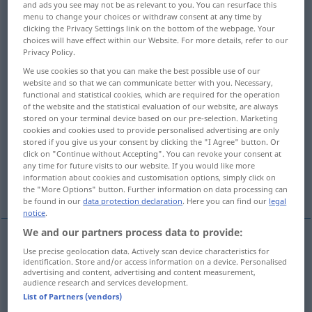
and ads you see may not be as relevant to you. You can resurface this
menu to change your choices or withdraw consent at any time by
Overview of all translations
clicking the Privacy Settings link on the bottom of the webpage. Your
choices will have effect within our Website. For more details, refer to our
(For more details, click/tap on the translation)
Privacy Policy.
We use cookies so that you can make the best possible use of our
sich gut benehmen
website and so that we can communicate better with you. Necessary,
functional and statistical cookies, which are required for the operation
of the website and the statistical evaluation of our website, are always
sich verhalten, reagieren
stored on your terminal device based on our pre-selection. Marketing
cookies and cookies used to provide personalised advertising are only
stored if you give us your consent by clicking the "I Agree" button. Or
arbeiten, funktionieren
click on "Continue without Accepting". You can revoke your consent at
any time for future visits to our website. If you would like more
information about cookies and customisation options, simply click on
verlaufen, sich verhalten
the "More Options" button. Further information on data processing can
be found in our
data protection declaration
. Here you can find our
legal
notice
.
We and our partners process data to provide:
Use precise geolocation data. Actively scan device characteristics for
sich (gut)
benehmen
od
betragen
behave
identification. Store and/or access information on a device. Personalised
advertising and content, advertising and content measurement,
audience research and services development.
List of Partners (vendors)