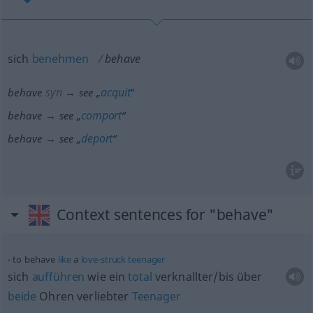
sich
benehmen
behave
syn
acquit
behave
→ see „
“
comport
behave → see „
“
deport
behave → see „
“
Context sentences for "behave"
to behave
like
a
love-struck
teenager
sich
aufführen
wie ein
total
verknallter/bis über
beide
Ohren verliebter
Teenager