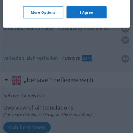
sich
verhalten
,
reagieren
behave
of things
More Options
I Agree
arbeiten
,
funktionieren
behave
of machine
etc
verlaufen
, sich
verhalten
behave
MATH
„behave“
: reflexive verb
behave
[biˈheiv]
v/r
Overview of all translations
(For more details, click/tap on the translation)
sich benehmen