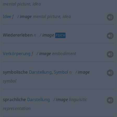
mental picture, idea
Idee
f
image
mental picture, idea
Wiedererleben
n
image
PSYCH
Verkörperung
f
image
embodiment
symbolische
Darstellung
,
Symbol
n
image
symbol
sprachliche
Darstellung
image
linguisitic
representation