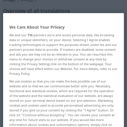
Overview of all translations
(For more details, click/tap on the translation)
We Care About Your Privacy
bildliche Darstellung, Bildnis
We and our
716
partners store and access personal data, like browsing
data or unique identifiers, on your device. Selecting I Agree enables
Bildsäule, Statue
tracking technologies to support the purposes shown under we and our
partners process data to provide. If trackers are disabled, some content
and ads you see may not be as relevant to you. You can resurface this
menu to change your choices or withdraw consent at any time by
Bild, Erscheinungsform, Gestalt
clicking the Privacy Settings link on the bottom of the webpage. Your
choices will have effect within our Website. For more details, refer to our
Privacy Policy.
Ab-, Ebenbild
Image
We use cookies so that you can make the best possible use of our
website and so that we can communicate better with you. Necessary,
optisches Bild
AbBild
functional and statistical cookies, which are required for the operation
of the website and the statistical evaluation of our website, are always
stored on your terminal device based on our pre-selection. Marketing
cookies and cookies used to provide personalised advertising are only
Wiedererleben
Verkörperung
stored if you give us your consent by clicking the "I Agree" button. Or
click on "Continue without Accepting". You can revoke your consent at
any time for future visits to our website. If you would like more
symbolische Darstellung, Symbol
information about cookies and customisation options, simply click on