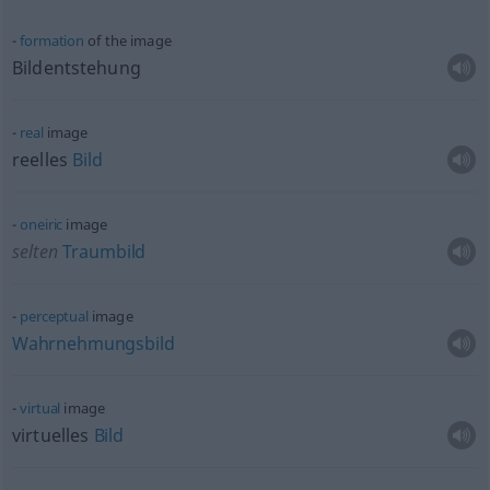
formation
of the image
Bildentstehung
real
image
reelles
Bild
oneiric
image
selten
Traumbild
perceptual
image
Wahrnehmungsbild
virtual
image
virtuelles
Bild