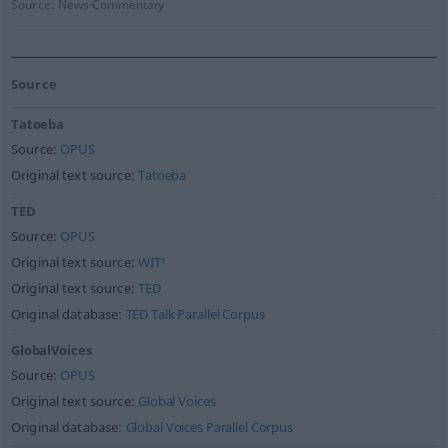
Source:
News-Commentary
Source
Tatoeba
Source:
OPUS
Original text source:
Tatoeba
TED
Source:
OPUS
Original text source:
WIT³
Original text source:
TED
Original database:
TED Talk Parallel Corpus
GlobalVoices
Source:
OPUS
Original text source:
Global Voices
Original database:
Global Voices Parallel Corpus