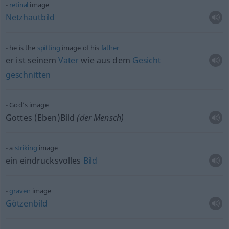
retinal
image
Netzhautbild
he is the
spitting
image of his
father
er ist seinem
Vater
wie aus dem
Gesicht
geschnitten
God’s image
Gottes (Eben)Bild
(der Mensch)
a
striking
image
ein eindrucksvolles
Bild
graven
image
Götzenbild