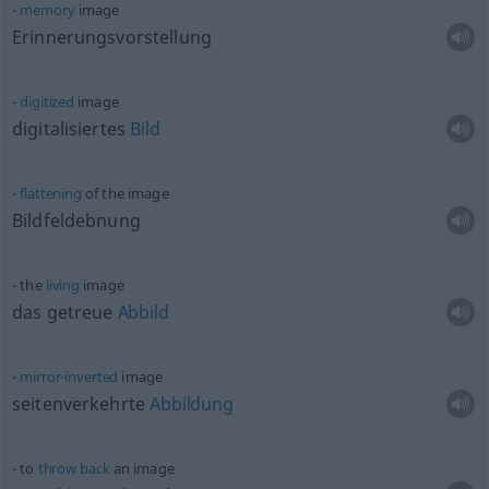
memory
image
Erinnerungsvorstellung
digitized
image
digitalisiertes
Bild
flattening
of the image
Bildfeldebnung
the
living
image
das getreue
Abbild
mirror-inverted
image
seitenverkehrte
Abbildung
to
throw
back
an image