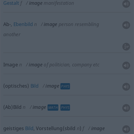
Gestalt
f
image
manifestation
Ab-,
Ebenbild
n
image
person resembling
another
Image
n
image
of politician, company
etc
(optisches)
Bild
image
PHYS
(Ab)Bild
n
image
MATH
PHYS
geistiges
Bild
, Vorstellung(sbild
n
)
f
image