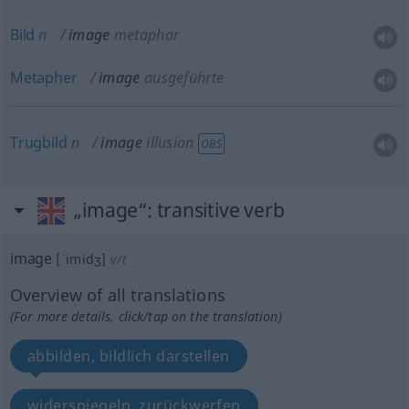
Bild
n
image
metaphor
Metapher
image
ausgeführte
Trugbild
n
image
illusion
OBS
„image“
: transitive verb
image
[ˈimidʒ]
v/t
Overview of all translations
(For more details, click/tap on the translation)
abbilden, bildlich darstellen
widerspiegeln, zurückwerfen