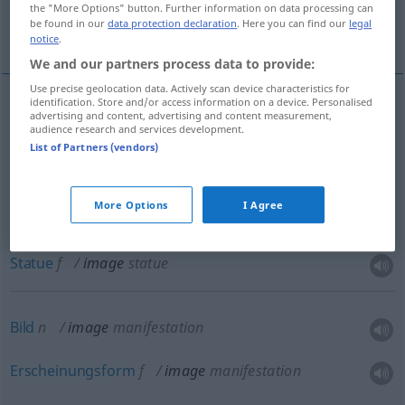
the "More Options" button. Further information on data processing can
be found in our
data protection declaration
. Here you can find our
legal
More translations...
notice
.
We and our partners process data to provide:
Use precise geolocation data. Actively scan device characteristics for
identification. Store and/or access information on a device. Personalised
advertising and content, advertising and content measurement,
bildliche
Darstellung
, Bild(nis)
n
image
pictorial
audience research and services development.
List of Partners (vendors)
representation
More Options
I Agree
Bildsäule
f
image
statue
Statue
f
image
statue
Bild
n
image
manifestation
Erscheinungsform
f
image
manifestation