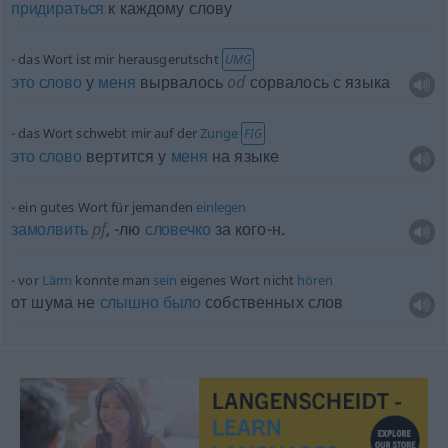
придираться
к каждому слову
das Wort ist mir herausgerutscht
UMG
это
слово
у
меня
вырвалось
od
сорвалось с языка
das Wort schwebt mir auf der
Zunge
FIG
это
слово
вертится у
меня
на языке
ein gutes Wort für jemanden
einlegen
замолвить
pf
, -лю
словечко
за кого-н.
vor
Lärm
konnte man
sein
eigenes Wort nicht
hören
от шума не
слышно
было
собственных слов