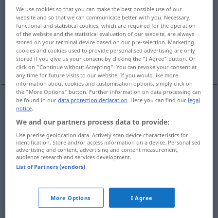
We use cookies so that you can make the best possible use of our
Overview of all translations
website and so that we can communicate better with you. Necessary,
functional and statistical cookies, which are required for the operation
(For more details, click/tap on the translation)
of the website and the statistical evaluation of our website, are always
stored on your terminal device based on our pre-selection. Marketing
слово, слова, изречение, слово,
cookies and cookies used to provide personalised advertising are only
stored if you give us your consent by clicking the "I Agree" button. Or
высказывание, обещание
click on "Continue without Accepting". You can revoke your consent at
any time for future visits to our website. If you would like more
information about cookies and customisation options, simply click on
the "More Options" button. Further information on data processing can
be found in our
data protection declaration
. Here you can find our
legal
notice
.
слово
Wort
We and our partners process data to provide:
слова
Wort
Text, Zitat
Use precise geolocation data. Actively scan device characteristics for
PL
identification. Store and/or access information on a device. Personalised
advertising and content, advertising and content measurement,
изречение
Wort
Ausspruch
audience research and services development.
List of Partners (vendors)
высказывание
Wort
Ausspruch
More Options
I Agree
слово
Wort
Versprechen