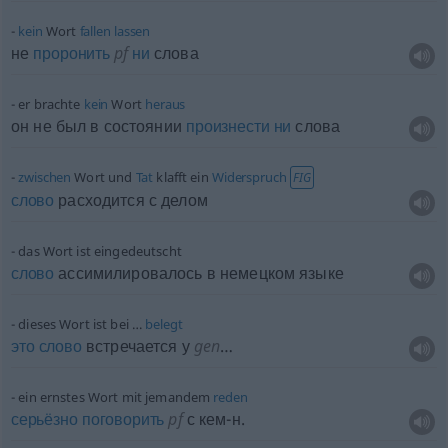
kein
Wort
fallen
lassen
не
проронить
pf
ни
слова
er brachte
kein
Wort
heraus
он не был в состоянии
произнести
ни
слова
zwischen
Wort und
Tat
klafft ein
Widerspruch
FIG
слово
расходится с делом
das Wort ist eingedeutscht
слово
ассимилировалось в немецком языке
dieses Wort ist bei …
belegt
это
слово
встречается у
gen
…
ein ernstes Wort mit jemandem
reden
серьёзно
поговорить
pf
с кем-н.