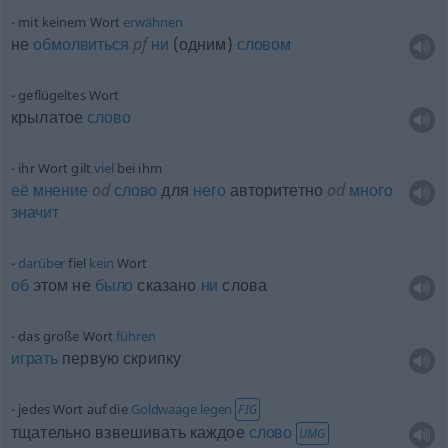
mit keinem Wort
erwähnen
не
обмолвиться
pf
ни
(одним)
словом
geflügeltes Wort
крылатое
слово
ihr Wort gilt
viel
bei ihm
её
мнение
od
слово
для
него
авторитетно
od
много
значит
darüber
fiel
kein
Wort
об
этом не
было
сказано
ни
слова
das große Wort
führen
играть
первую скрипку
jedes Wort auf die
Goldwaage
legen
FIG
тщательно взвешивать каждое
слово
UMG