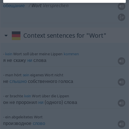
обещание
Wort
Versprechen
Context sentences for "Wort"
kein
Wort soll über meine Lippen
kommen
я не скажу
ни
слова
man hört
sein
eigenes Wort nicht
не
слышно
собственного голоса
er brachte
kein
Wort über die Lippen
он не проронил
ни
(одного) слова
ein abgeleitetes Wort
производное
слово